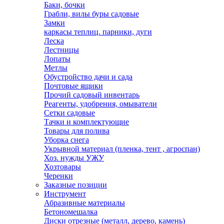
Баки, бочки
Грабли, вилы буры садовые
Замки
каркасы теплиц. парники, дуги
Леска
Лестницы
Лопаты
Метлы
Обустройство дачи и сада
Почтовые ящики
Прочий садовый инвентарь
Реагенты, удобрения, омыватели
Сетки садовые
Тачки и комплектующие
Товары для полива
Уборка снега
Укрывной материал (пленка, тент , агроспан)
Хоз. нужды УЖУ
Хозтовары
Черенки
Заказные позиции
Инструмент
Абразивные материалы
Бетономешалка
Диски отрезные (металл, дерево, камень)