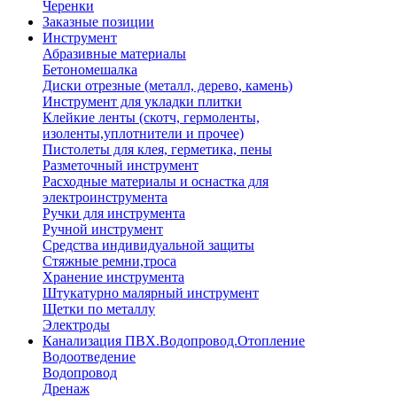
Черенки
Заказные позиции
Инструмент
Абразивные материалы
Бетономешалка
Диски отрезные (металл, дерево, камень)
Инструмент для укладки плитки
Клейкие ленты (скотч, гермоленты,
изоленты,уплотнители и прочее)
Пистолеты для клея, герметика, пены
Разметочный инструмент
Расходные материалы и оснастка для
электроинструмента
Ручки для инструмента
Ручной инструмент
Средства индивидуальной защиты
Стяжные ремни,троса
Хранение инструмента
Штукатурно малярный инструмент
Щетки по металлу
Электроды
Канализация ПВХ.Водопровод.Отопление
Водоотведение
Водопровод
Дренаж