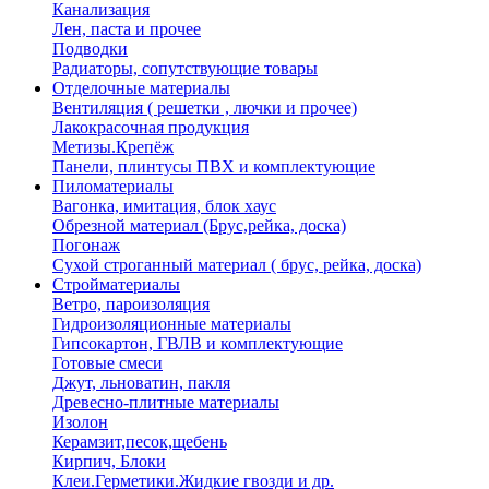
Канализация
Лен, паста и прочее
Подводки
Радиаторы, сопутствующие товары
Отделочные материалы
Вентиляция ( решетки , лючки и прочее)
Лакокрасочная продукция
Метизы.Крепёж
Панели, плинтусы ПВХ и комплектующие
Пиломатериалы
Вагонка, имитация, блок хаус
Обрезной материал (Брус,рейка, доска)
Погонаж
Сухой строганный материал ( брус, рейка, доска)
Стройматериалы
Ветро, пароизоляция
Гидроизоляционные материалы
Гипсокартон, ГВЛВ и комплектующие
Готовые смеси
Джут, льноватин, пакля
Древесно-плитные материалы
Изолон
Керамзит,песок,щебень
Кирпич, Блоки
Клеи.Герметики.Жидкие гвозди и др.