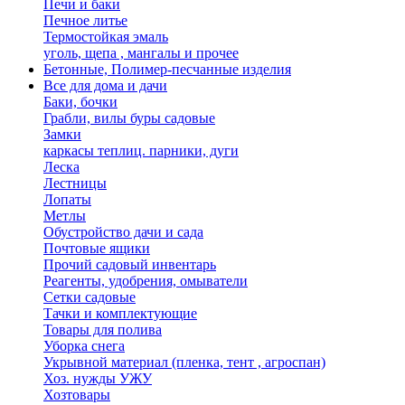
Печи и баки
Печное литье
Термостойкая эмаль
уголь, щепа , мангалы и прочее
Бетонные, Полимер-песчанные изделия
Все для дома и дачи
Баки, бочки
Грабли, вилы буры садовые
Замки
каркасы теплиц. парники, дуги
Леска
Лестницы
Лопаты
Метлы
Обустройство дачи и сада
Почтовые ящики
Прочий садовый инвентарь
Реагенты, удобрения, омыватели
Сетки садовые
Тачки и комплектующие
Товары для полива
Уборка снега
Укрывной материал (пленка, тент , агроспан)
Хоз. нужды УЖУ
Хозтовары