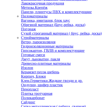
Лакокрасочная продукция
Метизы.Крепёж
Панели, плинтусы ПВХ и комплектующие
Пиломатериалы
Вагонка, имитация, блок хаус
Обрезной материал (Брус,рейка, доска)
Погонаж
Сухой строганный материал ( брус, рейка, доска)
Стройматериалы
Ветро, пароизоляция
Гидроизоляционные материалы
Гипсокартон, ГВЛВ и комплектующие
Готовые смеси
Джут, льноватин, пакля
Древесно-плитные материалы
Изолон
Керамзит,песок,щебень
Кирпич, Блоки
Клеи.Герметики.Жидкие гвозди и др.
Ондулин, шифер пластик
Пенопласт
Плитка тротуарная
Поликарбонат
Сайдинг
Сетка металлическая ( рабица, сварная)