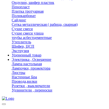
Ондулин, шифер пластик
Пенопласт
Плитка тротуарная
Поликарбонат
Сайдинг
Сетка металлическая ( рабица, сварная)
Сухие смеси
Сухие смеси улица
трубы асбестцементные
Утеплитель
Шифер, ЦСП
Экструзия
Уцененный товар
Электрика , Освещение
Лампа настольная
Лампочки, прожектора
Люстры
Настенные Бра
Провода,вилки
Розетки , выключатели
Удлинители , переноски