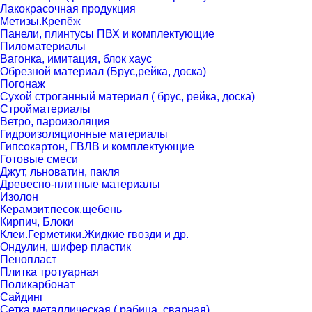
Лакокрасочная продукция
Метизы.Крепёж
Панели, плинтусы ПВХ и комплектующие
Пиломатериалы
Вагонка, имитация, блок хаус
Обрезной материал (Брус,рейка, доска)
Погонаж
Сухой строганный материал ( брус, рейка, доска)
Стройматериалы
Ветро, пароизоляция
Гидроизоляционные материалы
Гипсокартон, ГВЛВ и комплектующие
Готовые смеси
Джут, льноватин, пакля
Древесно-плитные материалы
Изолон
Керамзит,песок,щебень
Кирпич, Блоки
Клеи.Герметики.Жидкие гвозди и др.
Ондулин, шифер пластик
Пенопласт
Плитка тротуарная
Поликарбонат
Сайдинг
Сетка металлическая ( рабица, сварная)