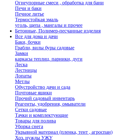
Огнеупорные смеси , обработка для бани
Печи и баки
Печное литье
Термостойкая эмаль
уголь, щепа , мангалы и прочее
Бетонные, Полимер-песчанные изделия
Все для дома и дачи
Баки, бочки
Грабли, вилы буры садовые
Замки
каркасы теплиц. парники, дуги
Леска
Лестницы
Лопаты
Метлы
Обустройство дачи и сада
Почтовые ящики
Прочий садовый инвентарь
Реагенты, удобрения, омыватели
Сетки садовые
Тачки и комплектующие
Товары для полива
Уборка снега
Укрывной материал (пленка, тент , агроспан)
Хоз. нужды УЖУ