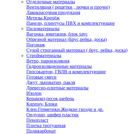
Отделочные материалы
Вентиляция ( решетки , лючки и прочее)
Лакокрасочная продукция
Метизы.Крепёж
Панели, плинтусы ПВХ и комплектующие
Пиломатериалы
Вагонка, имитация, блок хаус
Обрезной материал (Брус,рейка, доска)
Погонаж
Сухой строганный материал ( брус, рейка, доска)
Стройматериалы
Ветро, пароизоляция
Гидроизоляционные материалы
Гипсокартон, ГВЛВ и комплектующие
Готовые смеси
Джут, льноватин, пакля
Древесно-плитные материалы
Изолон
Керамзит,песок,щебень
Кирпич, Блоки
Клеи.Герметики.Жидкие гвозди и др.
Ондулин, шифер пластик
Пенопласт
Плитка тротуарная
Поликарбонат