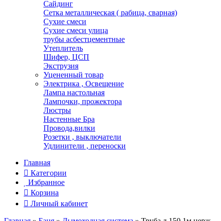
Сайдинг
Сетка металлическая ( рабица, сварная)
Сухие смеси
Сухие смеси улица
трубы асбестцементные
Утеплитель
Шифер, ЦСП
Экструзия
Уцененный товар
Электрика , Освещение
Лампа настольная
Лампочки, прожектора
Люстры
Настенные Бра
Провода,вилки
Розетки , выключатели
Удлинители , переноски
Главная
Категории
Избранное
Корзина
Личный кабинет
Главная
»
Баня
»
Дымоходная система
»
Труба д.150 1м нерж.