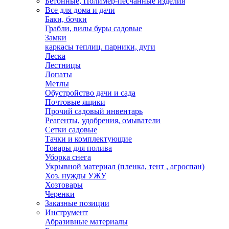
Бетонные, Полимер-песчанные изделия
Все для дома и дачи
Баки, бочки
Грабли, вилы буры садовые
Замки
каркасы теплиц. парники, дуги
Леска
Лестницы
Лопаты
Метлы
Обустройство дачи и сада
Почтовые ящики
Прочий садовый инвентарь
Реагенты, удобрения, омыватели
Сетки садовые
Тачки и комплектующие
Товары для полива
Уборка снега
Укрывной материал (пленка, тент , агроспан)
Хоз. нужды УЖУ
Хозтовары
Черенки
Заказные позиции
Инструмент
Абразивные материалы