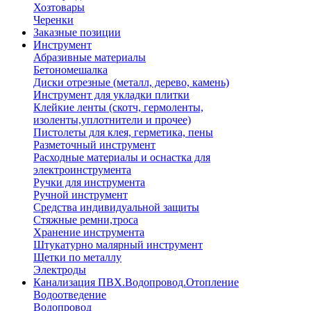
Хозтовары
Черенки
Заказные позиции
Инструмент
Абразивные материалы
Бетономешалка
Диски отрезные (металл, дерево, камень)
Инструмент для укладки плитки
Клейкие ленты (скотч, гермоленты,
изоленты,уплотнители и прочее)
Пистолеты для клея, герметика, пены
Разметочный инструмент
Расходные материалы и оснастка для
электроинструмента
Ручки для инструмента
Ручной инструмент
Средства индивидуальной защиты
Стяжные ремни,троса
Хранение инструмента
Штукатурно малярный инструмент
Щетки по металлу
Электроды
Канализация ПВХ.Водопровод.Отопление
Водоотведение
Водопровод