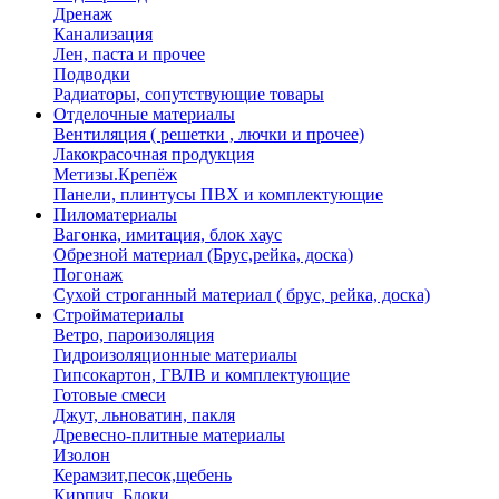
Дренаж
Канализация
Лен, паста и прочее
Подводки
Радиаторы, сопутствующие товары
Отделочные материалы
Вентиляция ( решетки , лючки и прочее)
Лакокрасочная продукция
Метизы.Крепёж
Панели, плинтусы ПВХ и комплектующие
Пиломатериалы
Вагонка, имитация, блок хаус
Обрезной материал (Брус,рейка, доска)
Погонаж
Сухой строганный материал ( брус, рейка, доска)
Стройматериалы
Ветро, пароизоляция
Гидроизоляционные материалы
Гипсокартон, ГВЛВ и комплектующие
Готовые смеси
Джут, льноватин, пакля
Древесно-плитные материалы
Изолон
Керамзит,песок,щебень
Кирпич, Блоки