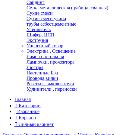
Сайдинг
Сетка металлическая ( рабица, сварная)
Сухие смеси
Сухие смеси улица
трубы асбестцементные
Утеплитель
Шифер, ЦСП
Экструзия
Уцененный товар
Электрика , Освещение
Лампа настольная
Лампочки, прожектора
Люстры
Настенные Бра
Провода,вилки
Розетки , выключатели
Удлинители , переноски
Главная
Категории
Избранное
Корзина
Личный кабинет
Главная
»
Отделочные материалы
»
Метизы.Крепёж
»