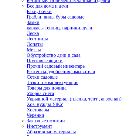
Бетонные, Полимер-песчанные изделия
Все для дома и дачи
Баки, бочки
Грабли, вилы буры садовые
Замки
каркасы теплиц. парники, дуги
Леска
Лестницы
Лопаты
Метлы
Обустройство дачи и сада
Почтовые ящики
Прочий садовый инвентарь
Реагенты, удобрения, омыватели
Сетки садовые
Тачки и комплектующие
Товары для полива
Уборка снега
Укрывной материал (пленка, тент , агроспан)
Хоз. нужды УЖУ
Хозтовары
Черенки
Заказные позиции
Инструмент
Абразивные материалы