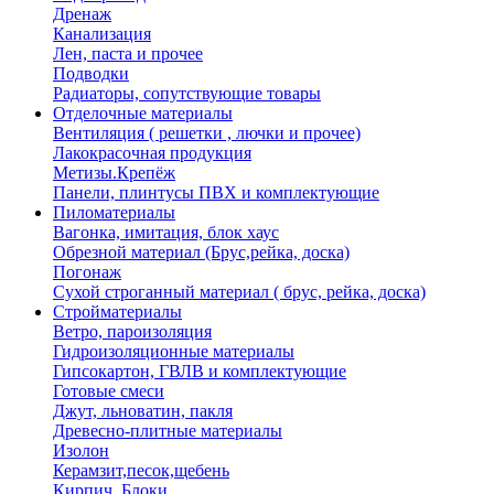
Дренаж
Канализация
Лен, паста и прочее
Подводки
Радиаторы, сопутствующие товары
Отделочные материалы
Вентиляция ( решетки , лючки и прочее)
Лакокрасочная продукция
Метизы.Крепёж
Панели, плинтусы ПВХ и комплектующие
Пиломатериалы
Вагонка, имитация, блок хаус
Обрезной материал (Брус,рейка, доска)
Погонаж
Сухой строганный материал ( брус, рейка, доска)
Стройматериалы
Ветро, пароизоляция
Гидроизоляционные материалы
Гипсокартон, ГВЛВ и комплектующие
Готовые смеси
Джут, льноватин, пакля
Древесно-плитные материалы
Изолон
Керамзит,песок,щебень
Кирпич, Блоки