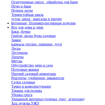
Огнеупорные смеси , обработка для бани
Печи и баки
Печное литье
Термостойкая эмаль
уголь, щепа , мангалы и прочее
Бетонные, Полимер-песчанные изделия
Все для дома и дачи
Баки, бочки
Грабли, вилы буры садовые
Замки
каркасы теплиц. парники, дуги
Леска
Лестницы
Лопаты
Метлы
Обустройство дачи и сада
Почтовые ящики
Прочий садовый инвентарь
Реагенты, удобрения, омыватели
Сетки садовые
Тачки и комплектующие
Товары для полива
Уборка снега
Укрывной материал (пленка, тент , агроспан)
Хоз. нужды УЖУ