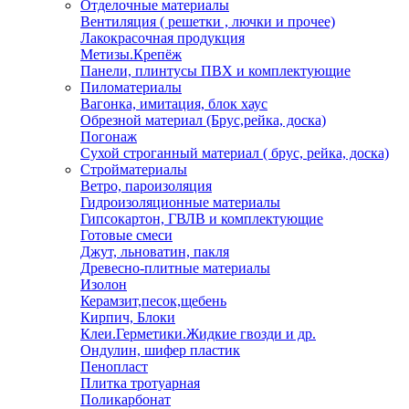
Отделочные материалы
Вентиляция ( решетки , лючки и прочее)
Лакокрасочная продукция
Метизы.Крепёж
Панели, плинтусы ПВХ и комплектующие
Пиломатериалы
Вагонка, имитация, блок хаус
Обрезной материал (Брус,рейка, доска)
Погонаж
Сухой строганный материал ( брус, рейка, доска)
Стройматериалы
Ветро, пароизоляция
Гидроизоляционные материалы
Гипсокартон, ГВЛВ и комплектующие
Готовые смеси
Джут, льноватин, пакля
Древесно-плитные материалы
Изолон
Керамзит,песок,щебень
Кирпич, Блоки
Клеи.Герметики.Жидкие гвозди и др.
Ондулин, шифер пластик
Пенопласт
Плитка тротуарная
Поликарбонат