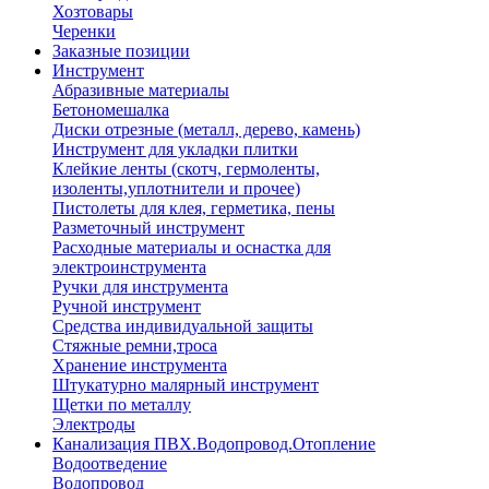
Хозтовары
Черенки
Заказные позиции
Инструмент
Абразивные материалы
Бетономешалка
Диски отрезные (металл, дерево, камень)
Инструмент для укладки плитки
Клейкие ленты (скотч, гермоленты,
изоленты,уплотнители и прочее)
Пистолеты для клея, герметика, пены
Разметочный инструмент
Расходные материалы и оснастка для
электроинструмента
Ручки для инструмента
Ручной инструмент
Средства индивидуальной защиты
Стяжные ремни,троса
Хранение инструмента
Штукатурно малярный инструмент
Щетки по металлу
Электроды
Канализация ПВХ.Водопровод.Отопление
Водоотведение
Водопровод