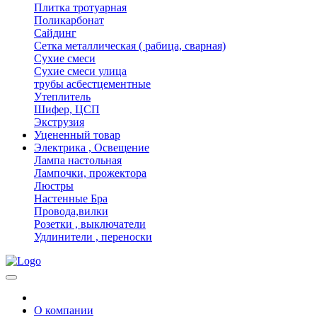
Плитка тротуарная
Поликарбонат
Сайдинг
Сетка металлическая ( рабица, сварная)
Сухие смеси
Сухие смеси улица
трубы асбестцементные
Утеплитель
Шифер, ЦСП
Экструзия
Уцененный товар
Электрика , Освещение
Лампа настольная
Лампочки, прожектора
Люстры
Настенные Бра
Провода,вилки
Розетки , выключатели
Удлинители , переноски
О компании