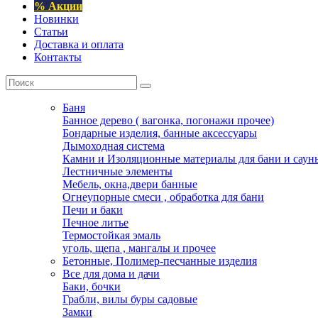
% Акции
Новинки
Статьи
Доставка и оплата
Контакты
Баня
Банное дерево ( вагонка, погонажи прочее)
Бондарные изделия, банные аксессуары
Дымоходная система
Камни и Изоляционные материалы для бани и саун
Лестничные элементы
Мебель, окна,двери банные
Огнеупорные смеси , обработка для бани
Печи и баки
Печное литье
Термостойкая эмаль
уголь, щепа , мангалы и прочее
Бетонные, Полимер-песчанные изделия
Все для дома и дачи
Баки, бочки
Грабли, вилы буры садовые
Замки