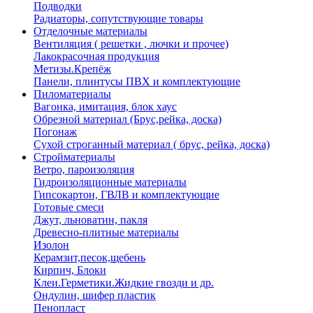
Подводки
Радиаторы, сопутствующие товары
Отделочные материалы
Вентиляция ( решетки , лючки и прочее)
Лакокрасочная продукция
Метизы.Крепёж
Панели, плинтусы ПВХ и комплектующие
Пиломатериалы
Вагонка, имитация, блок хаус
Обрезной материал (Брус,рейка, доска)
Погонаж
Сухой строганный материал ( брус, рейка, доска)
Стройматериалы
Ветро, пароизоляция
Гидроизоляционные материалы
Гипсокартон, ГВЛВ и комплектующие
Готовые смеси
Джут, льноватин, пакля
Древесно-плитные материалы
Изолон
Керамзит,песок,щебень
Кирпич, Блоки
Клеи.Герметики.Жидкие гвозди и др.
Ондулин, шифер пластик
Пенопласт