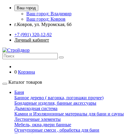
Ваш город
Ваш город: Владимир
Ваш город: Ковров
г.Ковров, ул. Муромская, 6б
+7 (991) 320-12-92
Личный кабинет
0
Корзина
Каталог товаров
Баня
Банное дерево ( вагонка, погонажи прочее)
Бондарные изделия, банные аксессуары
Дымоходная система
Камни и Изоляционные материалы для бани и сауны
Лестничные элементы
Мебель, окна,двери банные
Огнеупорные смеси , обработка для бани