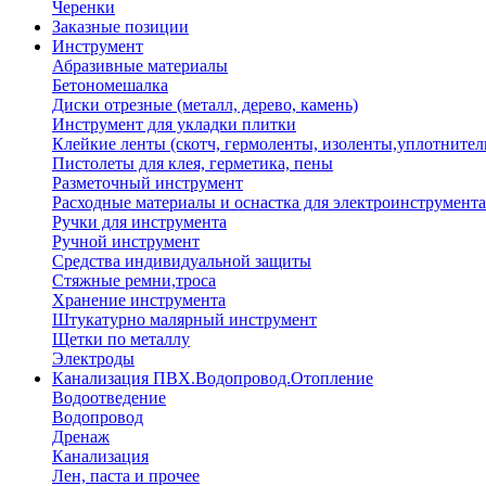
Черенки
Заказные позиции
Инструмент
Абразивные материалы
Бетономешалка
Диски отрезные (металл, дерево, камень)
Инструмент для укладки плитки
Клейкие ленты (скотч, гермоленты, изоленты,уплотнител
Пистолеты для клея, герметика, пены
Разметочный инструмент
Расходные материалы и оснастка для электроинструмента
Ручки для инструмента
Ручной инструмент
Средства индивидуальной защиты
Стяжные ремни,троса
Хранение инструмента
Штукатурно малярный инструмент
Щетки по металлу
Электроды
Канализация ПВХ.Водопровод.Отопление
Водоотведение
Водопровод
Дренаж
Канализация
Лен, паста и прочее