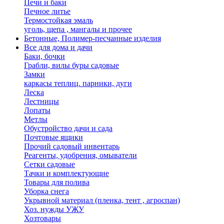
Печи и баки
Печное литье
Термостойкая эмаль
уголь, щепа , мангалы и прочее
Бетонные, Полимер-песчанные изделия
Все для дома и дачи
Баки, бочки
Грабли, вилы буры садовые
Замки
каркасы теплиц. парники, дуги
Леска
Лестницы
Лопаты
Метлы
Обустройство дачи и сада
Почтовые ящики
Прочий садовый инвентарь
Реагенты, удобрения, омыватели
Сетки садовые
Тачки и комплектующие
Товары для полива
Уборка снега
Укрывной материал (пленка, тент , агроспан)
Хоз. нужды УЖУ
Хозтовары