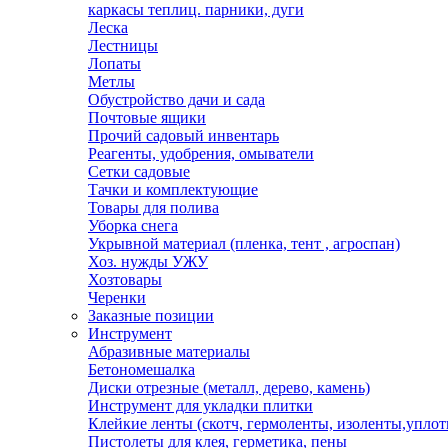
каркасы теплиц. парники, дуги
Леска
Лестницы
Лопаты
Метлы
Обустройство дачи и сада
Почтовые ящики
Прочий садовый инвентарь
Реагенты, удобрения, омыватели
Сетки садовые
Тачки и комплектующие
Товары для полива
Уборка снега
Укрывной материал (пленка, тент , агроспан)
Хоз. нужды УЖУ
Хозтовары
Черенки
Заказные позиции
Инструмент
Абразивные материалы
Бетономешалка
Диски отрезные (металл, дерево, камень)
Инструмент для укладки плитки
Клейкие ленты (скотч, гермоленты, изоленты,уплот
Пистолеты для клея, герметика, пены