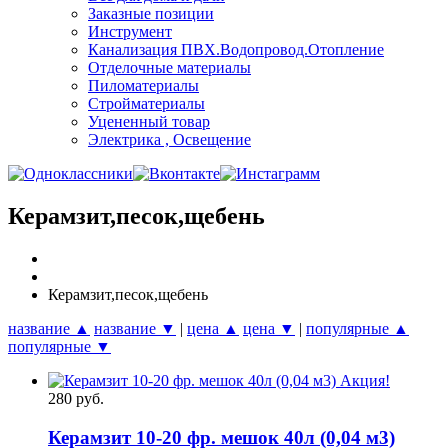
Заказные позиции
Инструмент
Канализация ПВХ.Водопровод.Отопление
Отделочные материалы
Пиломатериалы
Стройматериалы
Уцененный товар
Электрика , Освещение
Керамзит,песок,щебень
Керамзит,песок,щебень
название ▲
название ▼
|
цена ▲
цена ▼
|
популярные ▲
популярные ▼
280 руб.
Керамзит 10-20 фр. мешок 40л (0,04 м3)