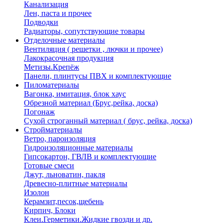
Канализация
Лен, паста и прочее
Подводки
Радиаторы, сопутствующие товары
Отделочные материалы
Вентиляция ( решетки , лючки и прочее)
Лакокрасочная продукция
Метизы.Крепёж
Панели, плинтусы ПВХ и комплектующие
Пиломатериалы
Вагонка, имитация, блок хаус
Обрезной материал (Брус,рейка, доска)
Погонаж
Сухой строганный материал ( брус, рейка, доска)
Стройматериалы
Ветро, пароизоляция
Гидроизоляционные материалы
Гипсокартон, ГВЛВ и комплектующие
Готовые смеси
Джут, льноватин, пакля
Древесно-плитные материалы
Изолон
Керамзит,песок,щебень
Кирпич, Блоки
Клеи.Герметики.Жидкие гвозди и др.