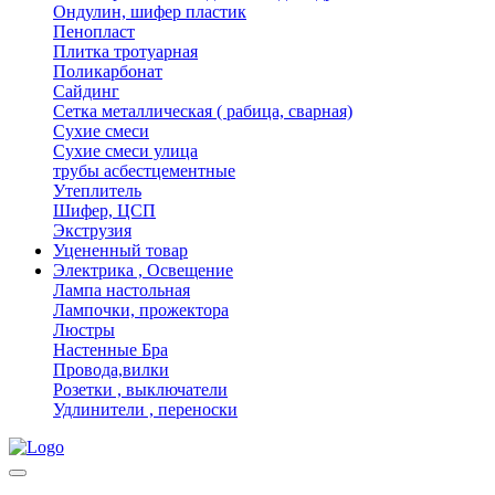
Ондулин, шифер пластик
Пенопласт
Плитка тротуарная
Поликарбонат
Сайдинг
Сетка металлическая ( рабица, сварная)
Сухие смеси
Сухие смеси улица
трубы асбестцементные
Утеплитель
Шифер, ЦСП
Экструзия
Уцененный товар
Электрика , Освещение
Лампа настольная
Лампочки, прожектора
Люстры
Настенные Бра
Провода,вилки
Розетки , выключатели
Удлинители , переноски