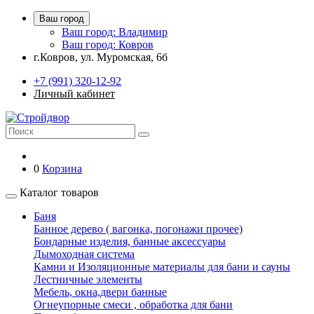
Ваш город
Ваш город: Владимир
Ваш город: Ковров
г.Ковров, ул. Муромская, 6б
+7 (991) 320-12-92
Личный кабинет
0
Корзина
Каталог товаров
Баня
Банное дерево ( вагонка, погонажи прочее)
Бондарные изделия, банные аксессуары
Дымоходная система
Камни и Изоляционные материалы для бани и сауны
Лестничные элементы
Мебель, окна,двери банные
Огнеупорные смеси , обработка для бани