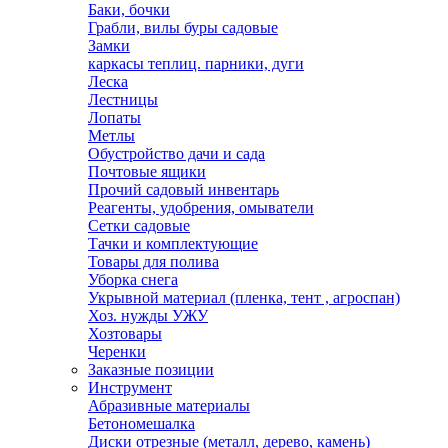
Баки, бочки
Грабли, вилы буры садовые
Замки
каркасы теплиц. парники, дуги
Леска
Лестницы
Лопаты
Метлы
Обустройство дачи и сада
Почтовые ящики
Прочий садовый инвентарь
Реагенты, удобрения, омыватели
Сетки садовые
Тачки и комплектующие
Товары для полива
Уборка снега
Укрывной материал (пленка, тент , агроспан)
Хоз. нужды УЖУ
Хозтовары
Черенки
Заказные позиции
Инструмент
Абразивные материалы
Бетономешалка
Диски отрезные (металл, дерево, камень)