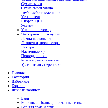
Сухие смеси
Сухие смеси улица
трубы асбестцементные
Утеплитель
Шифер, ЦСП
Экструзия
Уцененный товар
Электрика , Освещение
Лампа настольная
Лампочки, прожектора
Люстры
Настенные Бра
Провода,вилки
Розетки , выключатели
Удлинители , переноски
Главная
Категории
Избранное
Корзина
Личный кабинет
Баня
Бетонные, Полимер-песчанные изделия
Все для дома и дачи