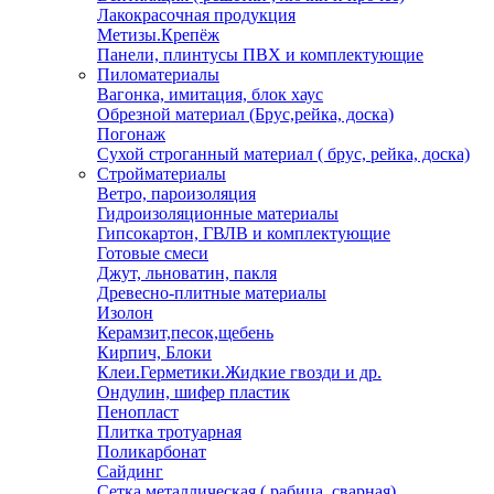
Лакокрасочная продукция
Метизы.Крепёж
Панели, плинтусы ПВХ и комплектующие
Пиломатериалы
Вагонка, имитация, блок хаус
Обрезной материал (Брус,рейка, доска)
Погонаж
Сухой строганный материал ( брус, рейка, доска)
Стройматериалы
Ветро, пароизоляция
Гидроизоляционные материалы
Гипсокартон, ГВЛВ и комплектующие
Готовые смеси
Джут, льноватин, пакля
Древесно-плитные материалы
Изолон
Керамзит,песок,щебень
Кирпич, Блоки
Клеи.Герметики.Жидкие гвозди и др.
Ондулин, шифер пластик
Пенопласт
Плитка тротуарная
Поликарбонат
Сайдинг
Сетка металлическая ( рабица, сварная)