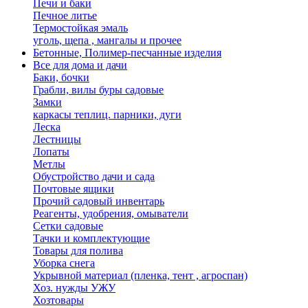
Печи и баки
Печное литье
Термостойкая эмаль
уголь, щепа , мангалы и прочее
Бетонные, Полимер-песчанные изделия
Все для дома и дачи
Баки, бочки
Грабли, вилы буры садовые
Замки
каркасы теплиц. парники, дуги
Леска
Лестницы
Лопаты
Метлы
Обустройство дачи и сада
Почтовые ящики
Прочий садовый инвентарь
Реагенты, удобрения, омыватели
Сетки садовые
Тачки и комплектующие
Товары для полива
Уборка снега
Укрывной материал (пленка, тент , агроспан)
Хоз. нужды УЖУ
Хозтовары