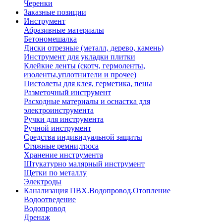
Черенки
Заказные позиции
Инструмент
Абразивные материалы
Бетономешалка
Диски отрезные (металл, дерево, камень)
Инструмент для укладки плитки
Клейкие ленты (скотч, гермоленты,
изоленты,уплотнители и прочее)
Пистолеты для клея, герметика, пены
Разметочный инструмент
Расходные материалы и оснастка для
электроинструмента
Ручки для инструмента
Ручной инструмент
Средства индивидуальной защиты
Стяжные ремни,троса
Хранение инструмента
Штукатурно малярный инструмент
Щетки по металлу
Электроды
Канализация ПВХ.Водопровод.Отопление
Водоотведение
Водопровод
Дренаж