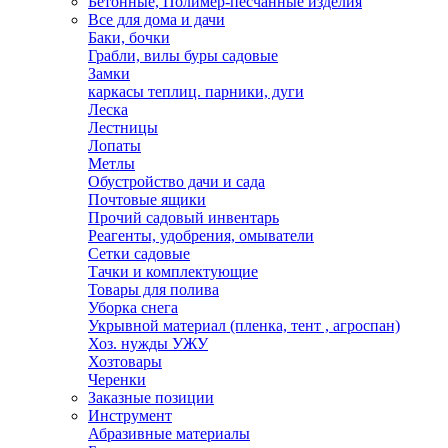
Бетонные, Полимер-песчанные изделия
Все для дома и дачи
Баки, бочки
Грабли, вилы буры садовые
Замки
каркасы теплиц. парники, дуги
Леска
Лестницы
Лопаты
Метлы
Обустройство дачи и сада
Почтовые ящики
Прочий садовый инвентарь
Реагенты, удобрения, омыватели
Сетки садовые
Тачки и комплектующие
Товары для полива
Уборка снега
Укрывной материал (пленка, тент , агроспан)
Хоз. нужды УЖУ
Хозтовары
Черенки
Заказные позиции
Инструмент
Абразивные материалы