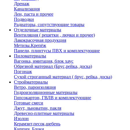
Дренаж
Канализация
Лен, паста и прочее
Подводки
Радиаторы, сопутствующие товары
Отделочные материалы
Вентиляция ( решетки , лючки и прочее)
Лакокрасочная продукция
Метизы.Крепёж
Панели, плинтусы ПВХ и комплектующие
Пиломатериалы
Вагонка, имитация, блок хаус
Обрезной материал (Брус,рейка, доска)
Погонаж
Сухой строганный материал ( брус, рейка, доска)
Стройматериалы
Ветро, пароизоляция
Гидроизоляционные материалы
Гипсокартон, ГВЛВ и комплектующие
Готовые смеси
Джут, льноватин, пакля
Древесно-плитные материалы
Изолон
Керамзит,песок,щебень
Кирпич, Блоки