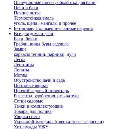
Огнеупорные смеси , обработка для бани
Печи и баки
Печное литье
Термостойкая эмаль
уголь, щепа , мангалы и прочее
Бетонные, Полимер-песчанные изделия
Все для дома и дачи
Баки, бочки
Грабли, вилы буры садовые
Замки
каркасы теплиц. парники, дуги
Леска
Лестницы
Лопаты
Метлы
Обустройство дачи и сада
Почтовые ящики
Прочий садовый инвентарь
Реагенты, удобрения, омыватели
Сетки садовые
Тачки и комплектующие
Товары для полива
Уборка снега
Укрывной материал (пленка, тент , агроспан)
Хоз. нужды УЖУ