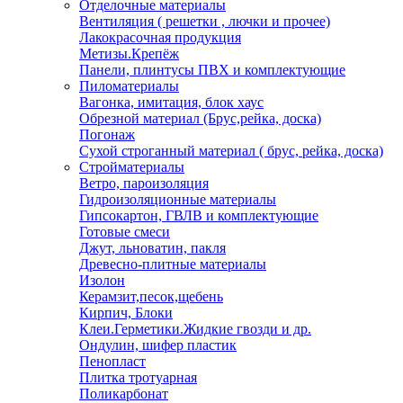
Отделочные материалы
Вентиляция ( решетки , лючки и прочее)
Лакокрасочная продукция
Метизы.Крепёж
Панели, плинтусы ПВХ и комплектующие
Пиломатериалы
Вагонка, имитация, блок хаус
Обрезной материал (Брус,рейка, доска)
Погонаж
Сухой строганный материал ( брус, рейка, доска)
Стройматериалы
Ветро, пароизоляция
Гидроизоляционные материалы
Гипсокартон, ГВЛВ и комплектующие
Готовые смеси
Джут, льноватин, пакля
Древесно-плитные материалы
Изолон
Керамзит,песок,щебень
Кирпич, Блоки
Клеи.Герметики.Жидкие гвозди и др.
Ондулин, шифер пластик
Пенопласт
Плитка тротуарная
Поликарбонат