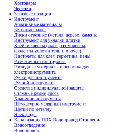
Хозтовары
Черенки
Заказные позиции
Инструмент
Абразивные материалы
Бетономешалка
Диски отрезные (металл, дерево, камень)
Инструмент для укладки плитки
Клейкие ленты (скотч, гермоленты,
изоленты,уплотнители и прочее)
Пистолеты для клея, герметика, пены
Разметочный инструмент
Расходные материалы и оснастка для
электроинструмента
Ручки для инструмента
Ручной инструмент
Средства индивидуальной защиты
Стяжные ремни,троса
Хранение инструмента
Штукатурно малярный инструмент
Щетки по металлу
Электроды
Канализация ПВХ.Водопровод.Отопление
Водоотведение
Водопровод