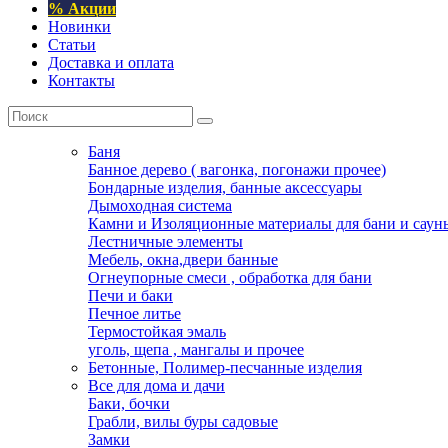
% Акции
Новинки
Статьи
Доставка и оплата
Контакты
Баня
Банное дерево ( вагонка, погонажи прочее)
Бондарные изделия, банные аксессуары
Дымоходная система
Камни и Изоляционные материалы для бани и саун
Лестничные элементы
Мебель, окна,двери банные
Огнеупорные смеси , обработка для бани
Печи и баки
Печное литье
Термостойкая эмаль
уголь, щепа , мангалы и прочее
Бетонные, Полимер-песчанные изделия
Все для дома и дачи
Баки, бочки
Грабли, вилы буры садовые
Замки