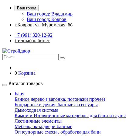
Ваш город
Ваш город: Владимир
Ваш город: Ковров
г.Ковров, ул. Муромская, 6б
+7 (991) 320-12-92
Личный кабинет
0
Корзина
Каталог товаров
Баня
Банное дерево ( вагонка, погонажи прочее)
Бондарные изделия, банные аксессуары
Дымоходная система
Камни и Изоляционные материалы для бани и сауны
Лестничные элементы
Мебель, окна,двери банные
Огнеупорные смеси , обработка для бани