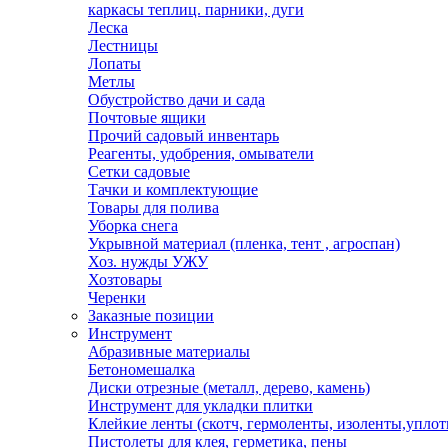
каркасы теплиц. парники, дуги
Леска
Лестницы
Лопаты
Метлы
Обустройство дачи и сада
Почтовые ящики
Прочий садовый инвентарь
Реагенты, удобрения, омыватели
Сетки садовые
Тачки и комплектующие
Товары для полива
Уборка снега
Укрывной материал (пленка, тент , агроспан)
Хоз. нужды УЖУ
Хозтовары
Черенки
Заказные позиции
Инструмент
Абразивные материалы
Бетономешалка
Диски отрезные (металл, дерево, камень)
Инструмент для укладки плитки
Клейкие ленты (скотч, гермоленты, изоленты,уплот
Пистолеты для клея, герметика, пены