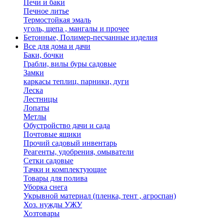
Печи и баки
Печное литье
Термостойкая эмаль
уголь, щепа , мангалы и прочее
Бетонные, Полимер-песчанные изделия
Все для дома и дачи
Баки, бочки
Грабли, вилы буры садовые
Замки
каркасы теплиц. парники, дуги
Леска
Лестницы
Лопаты
Метлы
Обустройство дачи и сада
Почтовые ящики
Прочий садовый инвентарь
Реагенты, удобрения, омыватели
Сетки садовые
Тачки и комплектующие
Товары для полива
Уборка снега
Укрывной материал (пленка, тент , агроспан)
Хоз. нужды УЖУ
Хозтовары