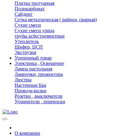
Плитка тротуарная
Поликарбонат
Сайдинг
Сетка металлическая ( рабица, сварная)
Сухие смеси
Сухие смеси улица
трубы асбестцементные
Утеплитель
Шифер, ЦСП
Экструзия
Уцененный товар
Электрика , Освещение
Лампа настольная
Лампочки, прожектора
Люстры
Настенные Бра
Провода,вилки
Розетки , выключатели
Удлинители , переноски
О компании