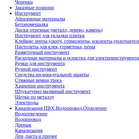
Черенки
Заказные позиции
Инструмент
Абразивные материалы
Бетономешалка
Диски отрезные (металл, дерево, камень)
Инструмент для укладки плитки
Клейкие ленты (скотч, гермоленты, изоленты,уплотнител
Пистолеты для клея, герметика, пены
Разметочный инструмент
Расходные материалы и оснастка для электроинструмента
Ручки для инструмента
Ручной инструмент
Средства индивидуальной защиты
Стяжные ремни,троса
Хранение инструмента
Штукатурно малярный инструмент
Щетки по металлу
Электроды
Канализация ПВХ.Водопровод.Отопление
Водоотведение
Водопровод
Дренаж
Канализация
Лен, паста и прочее