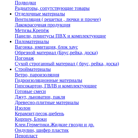
Подводки
Радиаторы, сопутствующие товары
Отделочные материалы
Вентиляция ( решетки , лючки и прочее)
Лакокрасочная продукция
Метизы.Крепёж
Панели, плинтусы ПВХ и комплектующие
Пиломатериалы
Вагонка, имитация, блок хаус
Обрезной материал (Брус,рейка, доска)
Погонаж
Сухой строганный материал ( брус, рейка, доска)
Стройматериалы
Ветро, пароизоляция
Гидроизоляционные материалы
Гипсокартон, ГВЛВ и комплектующие
Готовые смеси
Джут, льноватин, пакля
Древесно-плитные материалы
Изолон
Керамзит,песок,щебень
Кирпич, Блоки
Клеи.Герметики.Жидкие гвозди и др.
Ондулин, шифер пластик
Пенопласт