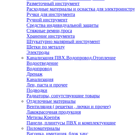
Разметочный инструмент
Расходные материалы и оснастка для электроинстр
Ручки для инструмента
Ручной инструмент
Средства индивидуальной защиты
Стяжные ремни,троса
Хранение инструмента
Штукатурно малярный инструмент
Щетки по металлу
Электроды
Канализация ПВХ.Водопровод.Отопление
Водоотведение
Водопровод
Дренаж
Канализация
Лен, паста и прочее
Подводки
Радиаторы, сопутствующие товары
Отделочные материалы
Вентиляция ( решетки , лючки и прочее)
Лакокрасочная продукция
Метизы.Крепёж
Панели, плинтусы ПВХ и комплектующие
Пиломатериалы
Вагонка, имитация, блок хаус