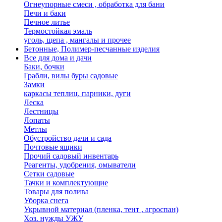
Огнеупорные смеси , обработка для бани
Печи и баки
Печное литье
Термостойкая эмаль
уголь, щепа , мангалы и прочее
Бетонные, Полимер-песчанные изделия
Все для дома и дачи
Баки, бочки
Грабли, вилы буры садовые
Замки
каркасы теплиц. парники, дуги
Леска
Лестницы
Лопаты
Метлы
Обустройство дачи и сада
Почтовые ящики
Прочий садовый инвентарь
Реагенты, удобрения, омыватели
Сетки садовые
Тачки и комплектующие
Товары для полива
Уборка снега
Укрывной материал (пленка, тент , агроспан)
Хоз. нужды УЖУ