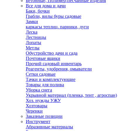
Бетонные, Полимер-песчанные изделия
Все для дома и дачи
Баки, бочки
Грабли, вилы буры садовые
Замки
каркасы теплиц. парники, дуги
Леска
Лестницы
Лопаты
Метлы
Обустройство дачи и сада
Почтовые ящики
Прочий садовый инвентарь
Реагенты, удобрения, омыватели
Сетки садовые
Тачки и комплектующие
Товары для полива
Уборка снега
Укрывной материал (пленка, тент , агроспан)
Хоз. нужды УЖУ
Хозтовары
Черенки
Заказные позиции
Инструмент
Абразивные материалы