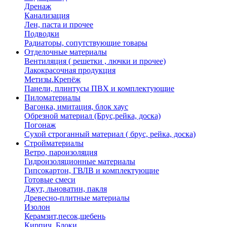
Дренаж
Канализация
Лен, паста и прочее
Подводки
Радиаторы, сопутствующие товары
Отделочные материалы
Вентиляция ( решетки , лючки и прочее)
Лакокрасочная продукция
Метизы.Крепёж
Панели, плинтусы ПВХ и комплектующие
Пиломатериалы
Вагонка, имитация, блок хаус
Обрезной материал (Брус,рейка, доска)
Погонаж
Сухой строганный материал ( брус, рейка, доска)
Стройматериалы
Ветро, пароизоляция
Гидроизоляционные материалы
Гипсокартон, ГВЛВ и комплектующие
Готовые смеси
Джут, льноватин, пакля
Древесно-плитные материалы
Изолон
Керамзит,песок,щебень
Кирпич, Блоки