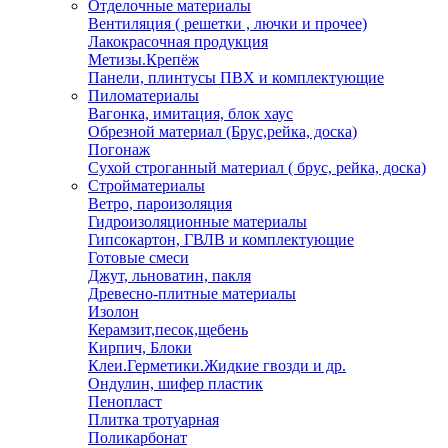
Отделочные материалы
Вентиляция ( решетки , лючки и прочее)
Лакокрасочная продукция
Метизы.Крепёж
Панели, плинтусы ПВХ и комплектующие
Пиломатериалы
Вагонка, имитация, блок хаус
Обрезной материал (Брус,рейка, доска)
Погонаж
Сухой строганный материал ( брус, рейка, доска)
Стройматериалы
Ветро, пароизоляция
Гидроизоляционные материалы
Гипсокартон, ГВЛВ и комплектующие
Готовые смеси
Джут, льноватин, пакля
Древесно-плитные материалы
Изолон
Керамзит,песок,щебень
Кирпич, Блоки
Клеи.Герметики.Жидкие гвозди и др.
Ондулин, шифер пластик
Пенопласт
Плитка тротуарная
Поликарбонат