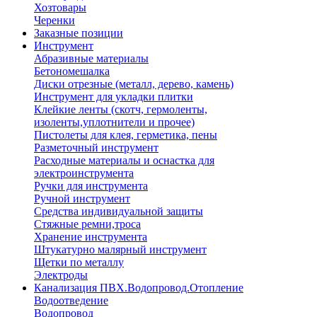
Хозтовары
Черенки
Заказные позиции
Инструмент
Абразивные материалы
Бетономешалка
Диски отрезные (металл, дерево, камень)
Инструмент для укладки плитки
Клейкие ленты (скотч, гермоленты,
изоленты,уплотнители и прочее)
Пистолеты для клея, герметика, пены
Разметочный инструмент
Расходные материалы и оснастка для
электроинструмента
Ручки для инструмента
Ручной инструмент
Средства индивидуальной защиты
Стяжные ремни,троса
Хранение инструмента
Штукатурно малярный инструмент
Щетки по металлу
Электроды
Канализация ПВХ.Водопровод.Отопление
Водоотведение
Водопровод