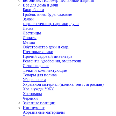
Бетонные, Полимер-песчанные изделия
Все для дома и дачи
Баки, бочки
Грабли, вилы буры садовые
Замки
каркасы теплиц. парники, дуги
Леска
Лестницы
Лопаты
Метлы
Обустройство дачи и сада
Почтовые ящики
Прочий садовый инвентарь
Реагенты, удобрения, омыватели
Сетки садовые
Тачки и комплектующие
Товары для полива
Уборка снега
Укрывной материал (пленка, тент , агроспан)
Хоз. нужды УЖУ
Хозтовары
Черенки
Заказные позиции
Инструмент
Абразивные материалы