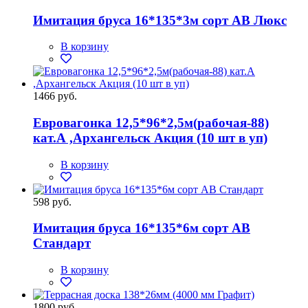
Имитация бруса 16*135*3м сорт АВ Люкс
В корзину
1466 руб.
Евровагонка 12,5*96*2,5м(рабочая-88)
кат.А ,Архангельск Акция (10 шт в уп)
В корзину
598 руб.
Имитация бруса 16*135*6м сорт АВ
Стандарт
В корзину
1800 руб.