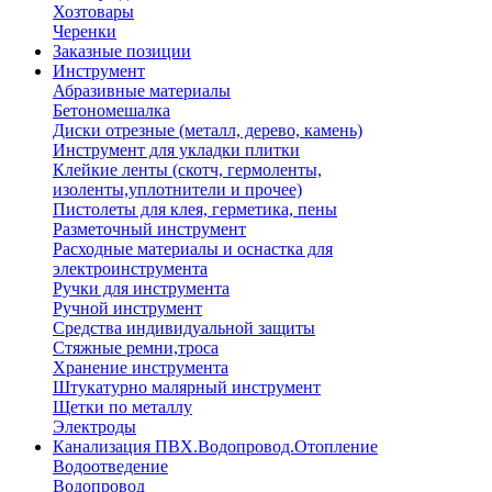
Хозтовары
Черенки
Заказные позиции
Инструмент
Абразивные материалы
Бетономешалка
Диски отрезные (металл, дерево, камень)
Инструмент для укладки плитки
Клейкие ленты (скотч, гермоленты,
изоленты,уплотнители и прочее)
Пистолеты для клея, герметика, пены
Разметочный инструмент
Расходные материалы и оснастка для
электроинструмента
Ручки для инструмента
Ручной инструмент
Средства индивидуальной защиты
Стяжные ремни,троса
Хранение инструмента
Штукатурно малярный инструмент
Щетки по металлу
Электроды
Канализация ПВХ.Водопровод.Отопление
Водоотведение
Водопровод