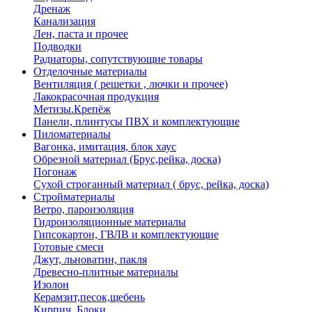
Дренаж
Канализация
Лен, паста и прочее
Подводки
Радиаторы, сопутствующие товары
Отделочные материалы
Вентиляция ( решетки , лючки и прочее)
Лакокрасочная продукция
Метизы.Крепёж
Панели, плинтусы ПВХ и комплектующие
Пиломатериалы
Вагонка, имитация, блок хаус
Обрезной материал (Брус,рейка, доска)
Погонаж
Сухой строганный материал ( брус, рейка, доска)
Стройматериалы
Ветро, пароизоляция
Гидроизоляционные материалы
Гипсокартон, ГВЛВ и комплектующие
Готовые смеси
Джут, льноватин, пакля
Древесно-плитные материалы
Изолон
Керамзит,песок,щебень
Кирпич, Блоки