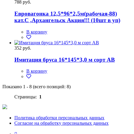
788 руб.
Евровагонка 12,5*96*2,5м(рабочая-88)
кат.С ,Архангельск Акция!!! (10шт в уп)
В корзину
352 руб.
Имитация бруса 16*145*3,0 м сорт АВ
В корзину
Показано
1
-
8
(всего позиций:
8
)
Страницы:
1
Политика обработки персональных данных
Согласие на обработку персональных данных