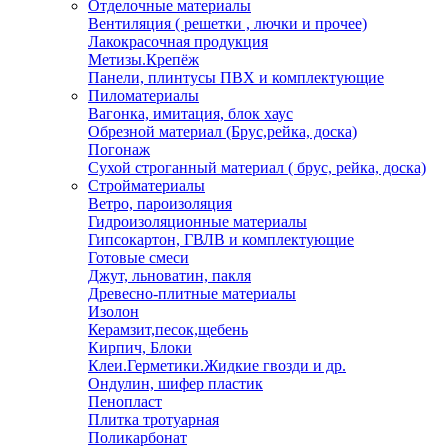
Отделочные материалы
Вентиляция ( решетки , лючки и прочее)
Лакокрасочная продукция
Метизы.Крепёж
Панели, плинтусы ПВХ и комплектующие
Пиломатериалы
Вагонка, имитация, блок хаус
Обрезной материал (Брус,рейка, доска)
Погонаж
Сухой строганный материал ( брус, рейка, доска)
Стройматериалы
Ветро, пароизоляция
Гидроизоляционные материалы
Гипсокартон, ГВЛВ и комплектующие
Готовые смеси
Джут, льноватин, пакля
Древесно-плитные материалы
Изолон
Керамзит,песок,щебень
Кирпич, Блоки
Клеи.Герметики.Жидкие гвозди и др.
Ондулин, шифер пластик
Пенопласт
Плитка тротуарная
Поликарбонат