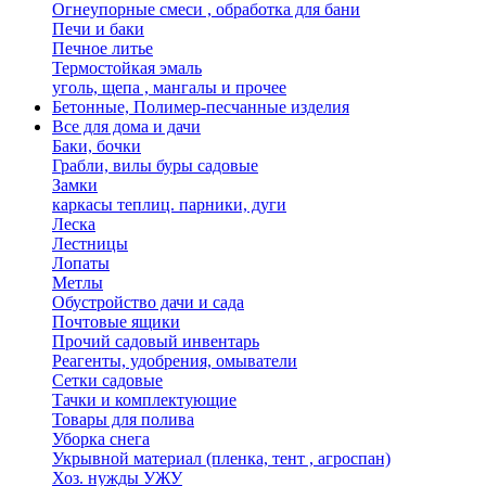
Огнеупорные смеси , обработка для бани
Печи и баки
Печное литье
Термостойкая эмаль
уголь, щепа , мангалы и прочее
Бетонные, Полимер-песчанные изделия
Все для дома и дачи
Баки, бочки
Грабли, вилы буры садовые
Замки
каркасы теплиц. парники, дуги
Леска
Лестницы
Лопаты
Метлы
Обустройство дачи и сада
Почтовые ящики
Прочий садовый инвентарь
Реагенты, удобрения, омыватели
Сетки садовые
Тачки и комплектующие
Товары для полива
Уборка снега
Укрывной материал (пленка, тент , агроспан)
Хоз. нужды УЖУ