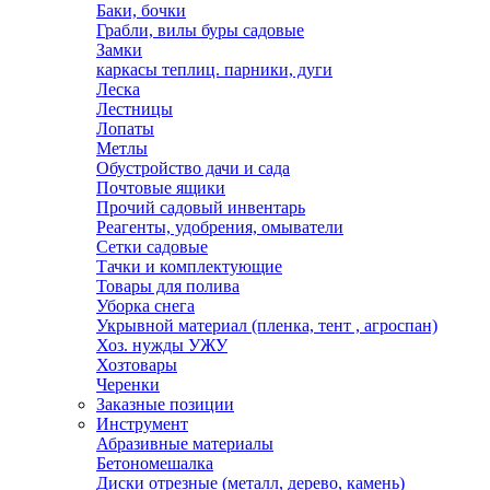
Баки, бочки
Грабли, вилы буры садовые
Замки
каркасы теплиц. парники, дуги
Леска
Лестницы
Лопаты
Метлы
Обустройство дачи и сада
Почтовые ящики
Прочий садовый инвентарь
Реагенты, удобрения, омыватели
Сетки садовые
Тачки и комплектующие
Товары для полива
Уборка снега
Укрывной материал (пленка, тент , агроспан)
Хоз. нужды УЖУ
Хозтовары
Черенки
Заказные позиции
Инструмент
Абразивные материалы
Бетономешалка
Диски отрезные (металл, дерево, камень)