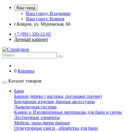
Ваш город
Ваш город: Владимир
Ваш город: Ковров
г.Ковров, ул. Муромская, 6б
+7 (991) 320-12-92
Личный кабинет
0
Корзина
Каталог товаров
Баня
Банное дерево ( вагонка, погонажи прочее)
Бондарные изделия, банные аксессуары
Дымоходная система
Камни и Изоляционные материалы для бани и сауны
Лестничные элементы
Мебель, окна,двери банные
Огнеупорные смеси , обработка для бани