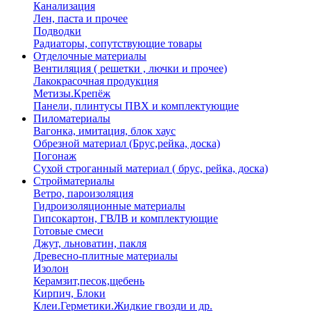
Канализация
Лен, паста и прочее
Подводки
Радиаторы, сопутствующие товары
Отделочные материалы
Вентиляция ( решетки , лючки и прочее)
Лакокрасочная продукция
Метизы.Крепёж
Панели, плинтусы ПВХ и комплектующие
Пиломатериалы
Вагонка, имитация, блок хаус
Обрезной материал (Брус,рейка, доска)
Погонаж
Сухой строганный материал ( брус, рейка, доска)
Стройматериалы
Ветро, пароизоляция
Гидроизоляционные материалы
Гипсокартон, ГВЛВ и комплектующие
Готовые смеси
Джут, льноватин, пакля
Древесно-плитные материалы
Изолон
Керамзит,песок,щебень
Кирпич, Блоки
Клеи.Герметики.Жидкие гвозди и др.