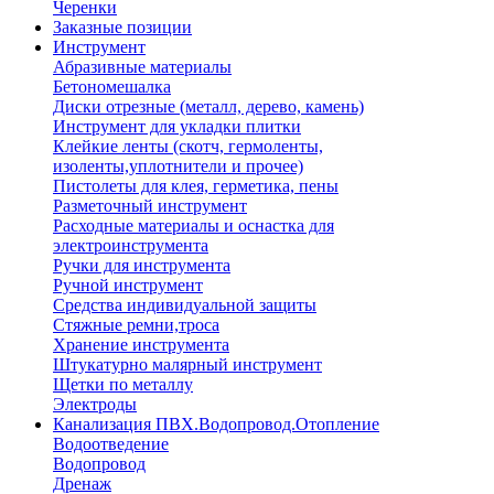
Черенки
Заказные позиции
Инструмент
Абразивные материалы
Бетономешалка
Диски отрезные (металл, дерево, камень)
Инструмент для укладки плитки
Клейкие ленты (скотч, гермоленты,
изоленты,уплотнители и прочее)
Пистолеты для клея, герметика, пены
Разметочный инструмент
Расходные материалы и оснастка для
электроинструмента
Ручки для инструмента
Ручной инструмент
Средства индивидуальной защиты
Стяжные ремни,троса
Хранение инструмента
Штукатурно малярный инструмент
Щетки по металлу
Электроды
Канализация ПВХ.Водопровод.Отопление
Водоотведение
Водопровод
Дренаж