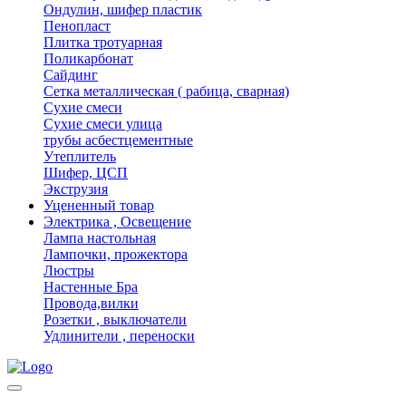
Ондулин, шифер пластик
Пенопласт
Плитка тротуарная
Поликарбонат
Сайдинг
Сетка металлическая ( рабица, сварная)
Сухие смеси
Сухие смеси улица
трубы асбестцементные
Утеплитель
Шифер, ЦСП
Экструзия
Уцененный товар
Электрика , Освещение
Лампа настольная
Лампочки, прожектора
Люстры
Настенные Бра
Провода,вилки
Розетки , выключатели
Удлинители , переноски