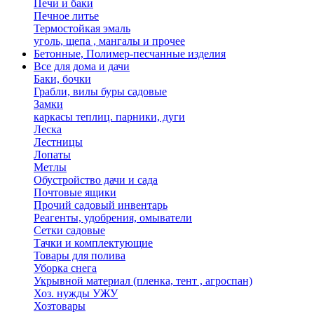
Печи и баки
Печное литье
Термостойкая эмаль
уголь, щепа , мангалы и прочее
Бетонные, Полимер-песчанные изделия
Все для дома и дачи
Баки, бочки
Грабли, вилы буры садовые
Замки
каркасы теплиц. парники, дуги
Леска
Лестницы
Лопаты
Метлы
Обустройство дачи и сада
Почтовые ящики
Прочий садовый инвентарь
Реагенты, удобрения, омыватели
Сетки садовые
Тачки и комплектующие
Товары для полива
Уборка снега
Укрывной материал (пленка, тент , агроспан)
Хоз. нужды УЖУ
Хозтовары