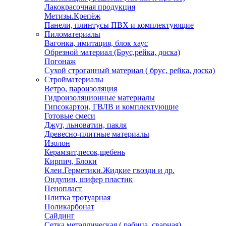
Лакокрасочная продукция
Метизы.Крепёж
Панели, плинтусы ПВХ и комплектующие
Пиломатериалы
Вагонка, имитация, блок хаус
Обрезной материал (Брус,рейка, доска)
Погонаж
Сухой строганный материал ( брус, рейка, доска)
Стройматериалы
Ветро, пароизоляция
Гидроизоляционные материалы
Гипсокартон, ГВЛВ и комплектующие
Готовые смеси
Джут, льноватин, пакля
Древесно-плитные материалы
Изолон
Керамзит,песок,щебень
Кирпич, Блоки
Клеи.Герметики.Жидкие гвозди и др.
Ондулин, шифер пластик
Пенопласт
Плитка тротуарная
Поликарбонат
Сайдинг
Сетка металлическая ( рабица, сварная)