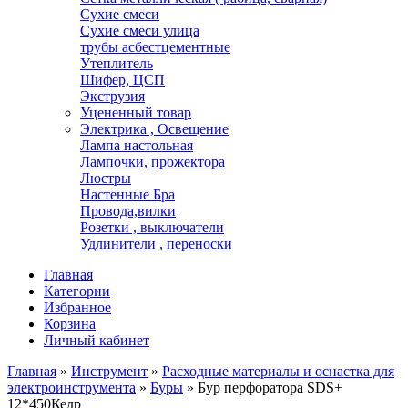
Сухие смеси
Сухие смеси улица
трубы асбестцементные
Утеплитель
Шифер, ЦСП
Экструзия
Уцененный товар
Электрика , Освещение
Лампа настольная
Лампочки, прожектора
Люстры
Настенные Бра
Провода,вилки
Розетки , выключатели
Удлинители , переноски
Главная
Категории
Избранное
Корзина
Личный кабинет
Главная
»
Инструмент
»
Расходные материалы и оснастка для
электроинструмента
»
Буры
»
Бур перфоратора SDS+
12*450Кедр