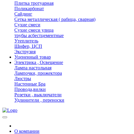
Плитка тротуарная
Поликарбонат
Сайдинг
Сетка металлическая ( рабица, сварная)
Сухие смеси
Сухие смеси улица
трубы асбестцементные
Утеплитель
Шифер, ЦСП
Экструзия
Уцененный товар
Электрика , Освещение
Лампа настольная
Лампочки, прожектора
Люстры
Настенные Бра
Провода,вилки
Розетки , выключатели
Удлинители , переноски
О компании