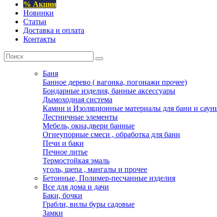
% Акции
Новинки
Статьи
Доставка и оплата
Контакты
Баня
Банное дерево ( вагонка, погонажи прочее)
Бондарные изделия, банные аксессуары
Дымоходная система
Камни и Изоляционные материалы для бани и саун
Лестничные элементы
Мебель, окна,двери банные
Огнеупорные смеси , обработка для бани
Печи и баки
Печное литье
Термостойкая эмаль
уголь, щепа , мангалы и прочее
Бетонные, Полимер-песчанные изделия
Все для дома и дачи
Баки, бочки
Грабли, вилы буры садовые
Замки