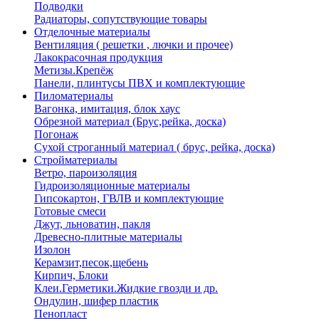
Подводки
Радиаторы, сопутствующие товары
Отделочные материалы
Вентиляция ( решетки , лючки и прочее)
Лакокрасочная продукция
Метизы.Крепёж
Панели, плинтусы ПВХ и комплектующие
Пиломатериалы
Вагонка, имитация, блок хаус
Обрезной материал (Брус,рейка, доска)
Погонаж
Сухой строганный материал ( брус, рейка, доска)
Стройматериалы
Ветро, пароизоляция
Гидроизоляционные материалы
Гипсокартон, ГВЛВ и комплектующие
Готовые смеси
Джут, льноватин, пакля
Древесно-плитные материалы
Изолон
Керамзит,песок,щебень
Кирпич, Блоки
Клеи.Герметики.Жидкие гвозди и др.
Ондулин, шифер пластик
Пенопласт