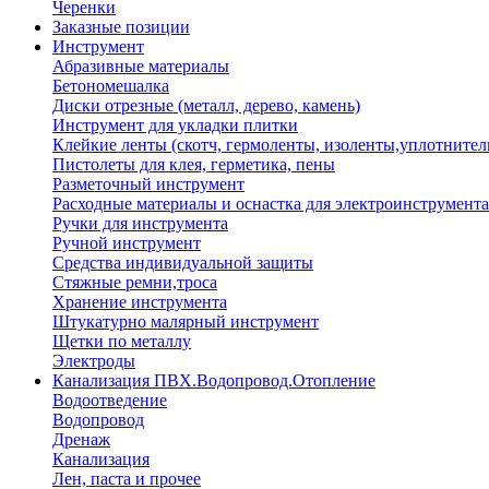
Черенки
Заказные позиции
Инструмент
Абразивные материалы
Бетономешалка
Диски отрезные (металл, дерево, камень)
Инструмент для укладки плитки
Клейкие ленты (скотч, гермоленты, изоленты,уплотнител
Пистолеты для клея, герметика, пены
Разметочный инструмент
Расходные материалы и оснастка для электроинструмента
Ручки для инструмента
Ручной инструмент
Средства индивидуальной защиты
Стяжные ремни,троса
Хранение инструмента
Штукатурно малярный инструмент
Щетки по металлу
Электроды
Канализация ПВХ.Водопровод.Отопление
Водоотведение
Водопровод
Дренаж
Канализация
Лен, паста и прочее