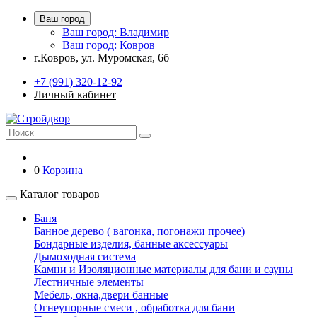
Ваш город
Ваш город: Владимир
Ваш город: Ковров
г.Ковров, ул. Муромская, 6б
+7 (991) 320-12-92
Личный кабинет
0
Корзина
Каталог товаров
Баня
Банное дерево ( вагонка, погонажи прочее)
Бондарные изделия, банные аксессуары
Дымоходная система
Камни и Изоляционные материалы для бани и сауны
Лестничные элементы
Мебель, окна,двери банные
Огнеупорные смеси , обработка для бани