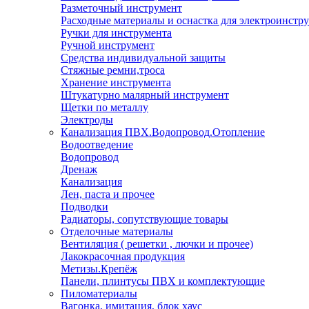
Разметочный инструмент
Расходные материалы и оснастка для электроинстр
Ручки для инструмента
Ручной инструмент
Средства индивидуальной защиты
Стяжные ремни,троса
Хранение инструмента
Штукатурно малярный инструмент
Щетки по металлу
Электроды
Канализация ПВХ.Водопровод.Отопление
Водоотведение
Водопровод
Дренаж
Канализация
Лен, паста и прочее
Подводки
Радиаторы, сопутствующие товары
Отделочные материалы
Вентиляция ( решетки , лючки и прочее)
Лакокрасочная продукция
Метизы.Крепёж
Панели, плинтусы ПВХ и комплектующие
Пиломатериалы
Вагонка, имитация, блок хаус