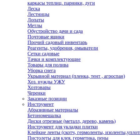
каркасы теплиц. парники, дуги
Леска
Лестницы
Лопаты
Метлы
Обустройство дачи и сада
Почтовые ящики
Прочий садовый инвентарь
Реагенты, удобрения, омыватели
Сетки садовые
Тачки и комплектующие
Товары для полива
Уборка снега
Укрывной материал (пленка, тент , агроспан)
Хоз. нужды УЖУ
Хозтовары
Черенки
Заказные позиции
Инструмент
Абразивные материалы
Бетономешалка
Диски отрезные (металл, дерево, камень)
Инструмент для укладки плитки
Клейкие ленты (скотч, гермоленты, изоленты,уплот
Пистолеты для клея, герметика, пены