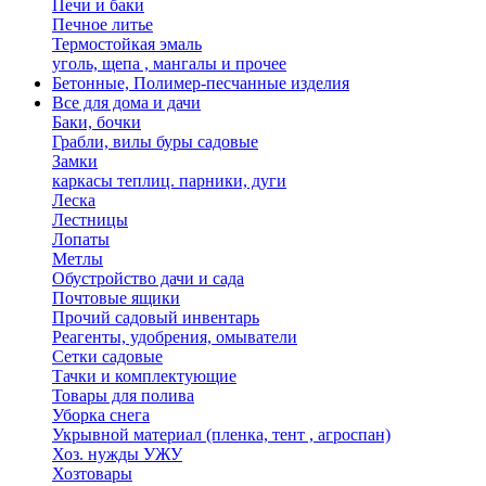
Печи и баки
Печное литье
Термостойкая эмаль
уголь, щепа , мангалы и прочее
Бетонные, Полимер-песчанные изделия
Все для дома и дачи
Баки, бочки
Грабли, вилы буры садовые
Замки
каркасы теплиц. парники, дуги
Леска
Лестницы
Лопаты
Метлы
Обустройство дачи и сада
Почтовые ящики
Прочий садовый инвентарь
Реагенты, удобрения, омыватели
Сетки садовые
Тачки и комплектующие
Товары для полива
Уборка снега
Укрывной материал (пленка, тент , агроспан)
Хоз. нужды УЖУ
Хозтовары