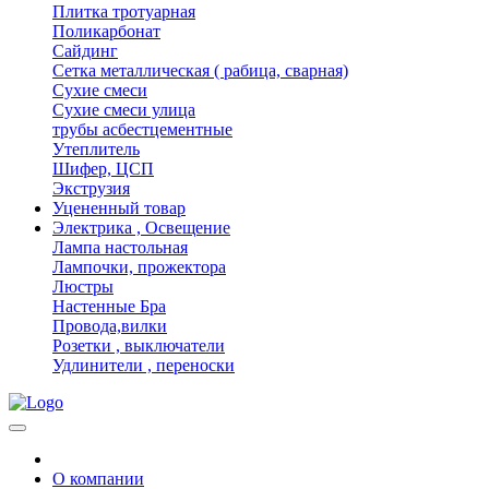
Плитка тротуарная
Поликарбонат
Сайдинг
Сетка металлическая ( рабица, сварная)
Сухие смеси
Сухие смеси улица
трубы асбестцементные
Утеплитель
Шифер, ЦСП
Экструзия
Уцененный товар
Электрика , Освещение
Лампа настольная
Лампочки, прожектора
Люстры
Настенные Бра
Провода,вилки
Розетки , выключатели
Удлинители , переноски
О компании