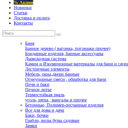
% Акции
Новинки
Статьи
Доставка и оплата
Контакты
Баня
Банное дерево ( вагонка, погонажи прочее)
Бондарные изделия, банные аксессуары
Дымоходная система
Камни и Изоляционные материалы для бани и саун
Лестничные элементы
Мебель, окна,двери банные
Огнеупорные смеси , обработка для бани
Печи и баки
Печное литье
Термостойкая эмаль
уголь, щепа , мангалы и прочее
Бетонные, Полимер-песчанные изделия
Все для дома и дачи
Баки, бочки
Грабли, вилы буры садовые
Замки