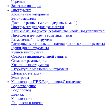
Черенки
Заказные позиции
Инструмент
Абразивные материалы
Бетономешалка
Диски отрезные (металл, дерево, камень)
Инструмент для укладки плитки
Клейкие ленты (скотч, гермоленты, изоленты,уплотнител
Пистолеты для клея, герметика, пены
Разметочный инструмент
Расходные материалы и оснастка для электроинструмента
Ручки для инструмента
Ручной инструмент
Средства индивидуальной защиты
Стяжные ремни,троса
Хранение инструмента
Штукатурно малярный инструмент
Щетки по металлу
Электроды
Канализация ПВХ.Водопровод.Отопление
Водоотведение
Водопровод
Дренаж
Канализация
Лен, паста и прочее