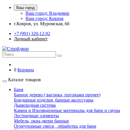
Ваш город
Ваш город: Владимир
Ваш город: Ковров
г.Ковров, ул. Муромская, 6б
+7 (991) 320-12-92
Личный кабинет
0
Корзина
Каталог товаров
Баня
Банное дерево ( вагонка, погонажи прочее)
Бондарные изделия, банные аксессуары
Дымоходная система
Камни и Изоляционные материалы для бани и сауны
Лестничные элементы
Мебель, окна,двери банные
Огнеупорные смеси , обработка для бани