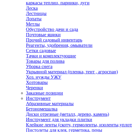
каркасы теплиц. парники, дуги
Леска
Лестницы
Лопаты
Метлы
Обустройство дачи и сада
Почтовые ящики
Прочий садовый инвентарь
Реагенты, удобрения, омыватели
Сетки садовые
Тачки и комплектующие
Товары для полива
Уборка снега
Укрывной материал (пленка, тент , агроспан)
Хоз. нужды УЖУ
Хозтовары
Черенки
Заказные позиции
Инструмент
Абразивные материалы
Бетономешалка
Диски отрезные (металл, дерево, камень)
Инструмент для укладки плитки
Клейкие ленты (скотч, гермоленты, изоленты,уплот
Пистолеты для клея, герметика, пены