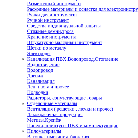
Разметочный инструмент
Расходные материалы и оснастка для электроинстр
Ручки для инструмента
Ручной инструмент
Средства индивидуальной защиты
Стяжные ремни,троса
Хранение инструмента
Штукатурно малярный инструмент
Щетки по металлу
Электроды
Канализация ПВХ.Водопровод.Отопление
Водоотведение
Водопровод
Дренаж
Канализация
Лен, паста и прочее
Подводки
Радиаторы, сопутствующие товары
Отделочные материалы
Вентиляция ( решетки , лючки и прочее)
Лакокрасочная продукция
Метизы.Крепёж
Панели, плинтусы ПВХ и комплектующие
Пиломатериалы
Вагонка, имитация, блок хаус