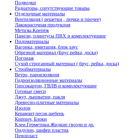
Подводки
Радиаторы, сопутствующие товары
Отделочные материалы
Вентиляция ( решетки , лючки и прочее)
Лакокрасочная продукция
Метизы.Крепёж
Панели, плинтусы ПВХ и комплектующие
Пиломатериалы
Вагонка, имитация, блок хаус
Обрезной материал (Брус,рейка, доска)
Погонаж
Сухой строганный материал ( брус, рейка, доска)
Стройматериалы
Ветро, пароизоляция
Гидроизоляционные материалы
Гипсокартон, ГВЛВ и комплектующие
Готовые смеси
Джут, льноватин, пакля
Древесно-плитные материалы
Изолон
Керамзит,песок,щебень
Кирпич, Блоки
Клеи.Герметики.Жидкие гвозди и др.
Ондулин, шифер пластик
Пенопласт