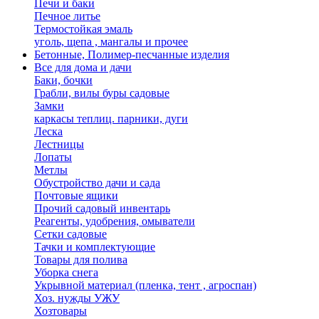
Печи и баки
Печное литье
Термостойкая эмаль
уголь, щепа , мангалы и прочее
Бетонные, Полимер-песчанные изделия
Все для дома и дачи
Баки, бочки
Грабли, вилы буры садовые
Замки
каркасы теплиц. парники, дуги
Леска
Лестницы
Лопаты
Метлы
Обустройство дачи и сада
Почтовые ящики
Прочий садовый инвентарь
Реагенты, удобрения, омыватели
Сетки садовые
Тачки и комплектующие
Товары для полива
Уборка снега
Укрывной материал (пленка, тент , агроспан)
Хоз. нужды УЖУ
Хозтовары