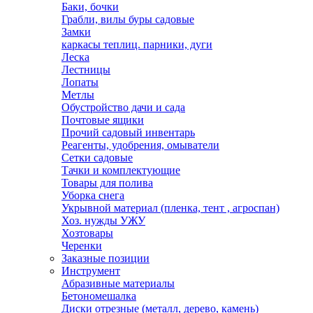
Баки, бочки
Грабли, вилы буры садовые
Замки
каркасы теплиц. парники, дуги
Леска
Лестницы
Лопаты
Метлы
Обустройство дачи и сада
Почтовые ящики
Прочий садовый инвентарь
Реагенты, удобрения, омыватели
Сетки садовые
Тачки и комплектующие
Товары для полива
Уборка снега
Укрывной материал (пленка, тент , агроспан)
Хоз. нужды УЖУ
Хозтовары
Черенки
Заказные позиции
Инструмент
Абразивные материалы
Бетономешалка
Диски отрезные (металл, дерево, камень)