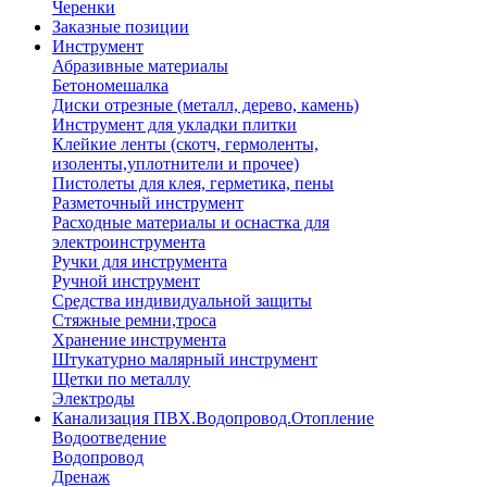
Черенки
Заказные позиции
Инструмент
Абразивные материалы
Бетономешалка
Диски отрезные (металл, дерево, камень)
Инструмент для укладки плитки
Клейкие ленты (скотч, гермоленты,
изоленты,уплотнители и прочее)
Пистолеты для клея, герметика, пены
Разметочный инструмент
Расходные материалы и оснастка для
электроинструмента
Ручки для инструмента
Ручной инструмент
Средства индивидуальной защиты
Стяжные ремни,троса
Хранение инструмента
Штукатурно малярный инструмент
Щетки по металлу
Электроды
Канализация ПВХ.Водопровод.Отопление
Водоотведение
Водопровод
Дренаж