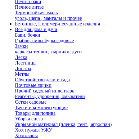
Печи и баки
Печное литье
Термостойкая эмаль
уголь, щепа , мангалы и прочее
Бетонные, Полимер-песчанные изделия
Все для дома и дачи
Баки, бочки
Грабли, вилы буры садовые
Замки
каркасы теплиц. парники, дуги
Леска
Лестницы
Лопаты
Метлы
Обустройство дачи и сада
Почтовые ящики
Прочий садовый инвентарь
Реагенты, удобрения, омыватели
Сетки садовые
Тачки и комплектующие
Товары для полива
Уборка снега
Укрывной материал (пленка, тент , агроспан)
Хоз. нужды УЖУ
Хозтовары