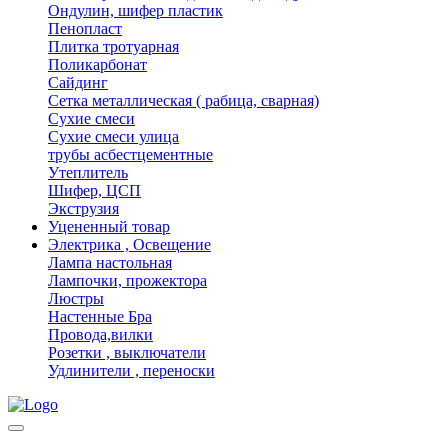
Ондулин, шифер пластик
Пенопласт
Плитка тротуарная
Поликарбонат
Сайдинг
Сетка металлическая ( рабица, сварная)
Сухие смеси
Сухие смеси улица
трубы асбестцементные
Утеплитель
Шифер, ЦСП
Экструзия
Уцененный товар
Электрика , Освещение
Лампа настольная
Лампочки, прожектора
Люстры
Настенные Бра
Провода,вилки
Розетки , выключатели
Удлинители , переноски