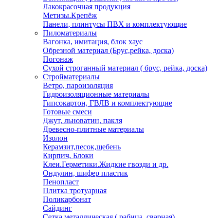
Лакокрасочная продукция
Метизы.Крепёж
Панели, плинтусы ПВХ и комплектующие
Пиломатериалы
Вагонка, имитация, блок хаус
Обрезной материал (Брус,рейка, доска)
Погонаж
Сухой строганный материал ( брус, рейка, доска)
Стройматериалы
Ветро, пароизоляция
Гидроизоляционные материалы
Гипсокартон, ГВЛВ и комплектующие
Готовые смеси
Джут, льноватин, пакля
Древесно-плитные материалы
Изолон
Керамзит,песок,щебень
Кирпич, Блоки
Клеи.Герметики.Жидкие гвозди и др.
Ондулин, шифер пластик
Пенопласт
Плитка тротуарная
Поликарбонат
Сайдинг
Сетка металлическая ( рабица, сварная)