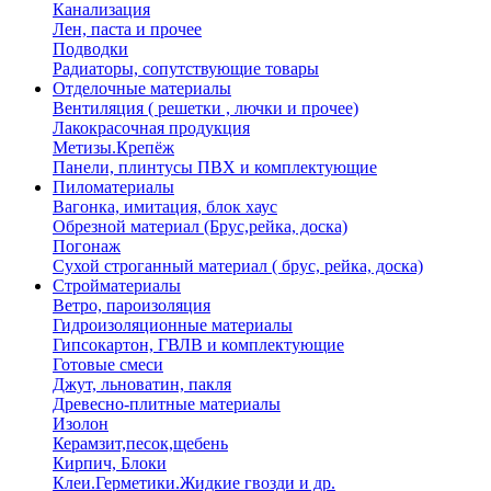
Канализация
Лен, паста и прочее
Подводки
Радиаторы, сопутствующие товары
Отделочные материалы
Вентиляция ( решетки , лючки и прочее)
Лакокрасочная продукция
Метизы.Крепёж
Панели, плинтусы ПВХ и комплектующие
Пиломатериалы
Вагонка, имитация, блок хаус
Обрезной материал (Брус,рейка, доска)
Погонаж
Сухой строганный материал ( брус, рейка, доска)
Стройматериалы
Ветро, пароизоляция
Гидроизоляционные материалы
Гипсокартон, ГВЛВ и комплектующие
Готовые смеси
Джут, льноватин, пакля
Древесно-плитные материалы
Изолон
Керамзит,песок,щебень
Кирпич, Блоки
Клеи.Герметики.Жидкие гвозди и др.