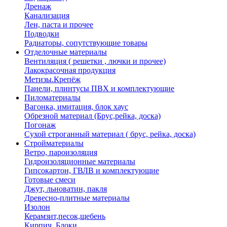
Дренаж
Канализация
Лен, паста и прочее
Подводки
Радиаторы, сопутствующие товары
Отделочные материалы
Вентиляция ( решетки , лючки и прочее)
Лакокрасочная продукция
Метизы.Крепёж
Панели, плинтусы ПВХ и комплектующие
Пиломатериалы
Вагонка, имитация, блок хаус
Обрезной материал (Брус,рейка, доска)
Погонаж
Сухой строганный материал ( брус, рейка, доска)
Стройматериалы
Ветро, пароизоляция
Гидроизоляционные материалы
Гипсокартон, ГВЛВ и комплектующие
Готовые смеси
Джут, льноватин, пакля
Древесно-плитные материалы
Изолон
Керамзит,песок,щебень
Кирпич, Блоки