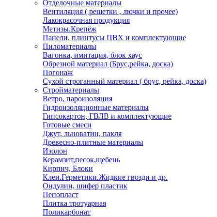
Отделочные материалы
Вентиляция ( решетки , лючки и прочее)
Лакокрасочная продукция
Метизы.Крепёж
Панели, плинтусы ПВХ и комплектующие
Пиломатериалы
Вагонка, имитация, блок хаус
Обрезной материал (Брус,рейка, доска)
Погонаж
Сухой строганный материал ( брус, рейка, доска)
Стройматериалы
Ветро, пароизоляция
Гидроизоляционные материалы
Гипсокартон, ГВЛВ и комплектующие
Готовые смеси
Джут, льноватин, пакля
Древесно-плитные материалы
Изолон
Керамзит,песок,щебень
Кирпич, Блоки
Клеи.Герметики.Жидкие гвозди и др.
Ондулин, шифер пластик
Пенопласт
Плитка тротуарная
Поликарбонат