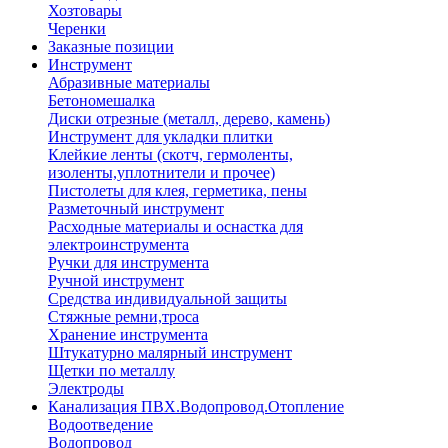
Хозтовары
Черенки
Заказные позиции
Инструмент
Абразивные материалы
Бетономешалка
Диски отрезные (металл, дерево, камень)
Инструмент для укладки плитки
Клейкие ленты (скотч, гермоленты,
изоленты,уплотнители и прочее)
Пистолеты для клея, герметика, пены
Разметочный инструмент
Расходные материалы и оснастка для
электроинструмента
Ручки для инструмента
Ручной инструмент
Средства индивидуальной защиты
Стяжные ремни,троса
Хранение инструмента
Штукатурно малярный инструмент
Щетки по металлу
Электроды
Канализация ПВХ.Водопровод.Отопление
Водоотведение
Водопровод