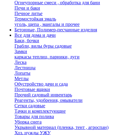
Огнеупорные смеси , обработка для бани
Печи и баки
Печное литье
Термостойкая эмаль
уголь, щепа , мангалы и прочее
Бетонные, Полимер-песчанные изделия
Все для дома и дачи
Баки, бочки
Грабли, вилы буры садовые
Замки
каркасы теплиц. парники, дуги
Леска
Лестницы
Лопаты
Метлы
Обустройство дачи и сада
Почтовые ящики
Прочий садовый инвентарь
Реагенты, удобрения, омыватели
Сетки садовые
Тачки и комплектующие
Товары для полива
Уборка снега
Укрывной материал (пленка, тент , агроспан)
Хоз. нужды УЖУ