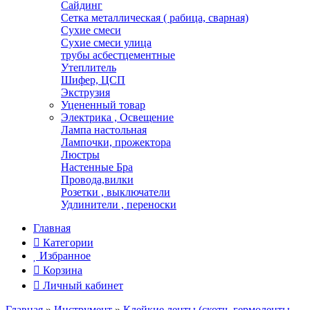
Сайдинг
Сетка металлическая ( рабица, сварная)
Сухие смеси
Сухие смеси улица
трубы асбестцементные
Утеплитель
Шифер, ЦСП
Экструзия
Уцененный товар
Электрика , Освещение
Лампа настольная
Лампочки, прожектора
Люстры
Настенные Бра
Провода,вилки
Розетки , выключатели
Удлинители , переноски
Главная
Категории
Избранное
Корзина
Личный кабинет
Главная
»
Инструмент
»
Клейкие ленты (скотч, гермоленты,