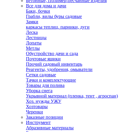
Бетонные, Полимер-песчанные изделия
Все для дома и дачи
Баки, бочки
Грабли, вилы буры садовые
Замки
каркасы теплиц. парники, дуги
Леска
Лестницы
Лопаты
Метлы
Обустройство дачи и сада
Почтовые ящики
Прочий садовый инвентарь
Реагенты, удобрения, омыватели
Сетки садовые
Тачки и комплектующие
Товары для полива
Уборка снега
Укрывной материал (пленка, тент , агроспан)
Хоз. нужды УЖУ
Хозтовары
Черенки
Заказные позиции
Инструмент
Абразивные материалы