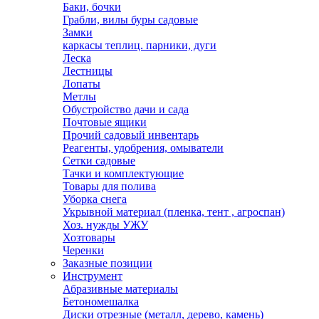
Баки, бочки
Грабли, вилы буры садовые
Замки
каркасы теплиц. парники, дуги
Леска
Лестницы
Лопаты
Метлы
Обустройство дачи и сада
Почтовые ящики
Прочий садовый инвентарь
Реагенты, удобрения, омыватели
Сетки садовые
Тачки и комплектующие
Товары для полива
Уборка снега
Укрывной материал (пленка, тент , агроспан)
Хоз. нужды УЖУ
Хозтовары
Черенки
Заказные позиции
Инструмент
Абразивные материалы
Бетономешалка
Диски отрезные (металл, дерево, камень)