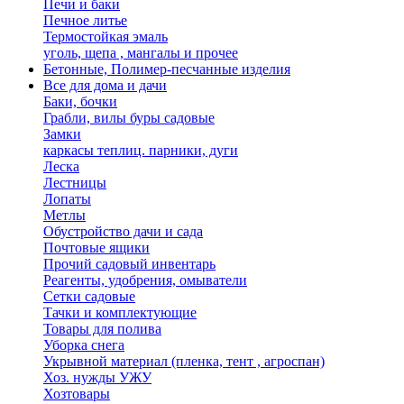
Печи и баки
Печное литье
Термостойкая эмаль
уголь, щепа , мангалы и прочее
Бетонные, Полимер-песчанные изделия
Все для дома и дачи
Баки, бочки
Грабли, вилы буры садовые
Замки
каркасы теплиц. парники, дуги
Леска
Лестницы
Лопаты
Метлы
Обустройство дачи и сада
Почтовые ящики
Прочий садовый инвентарь
Реагенты, удобрения, омыватели
Сетки садовые
Тачки и комплектующие
Товары для полива
Уборка снега
Укрывной материал (пленка, тент , агроспан)
Хоз. нужды УЖУ
Хозтовары