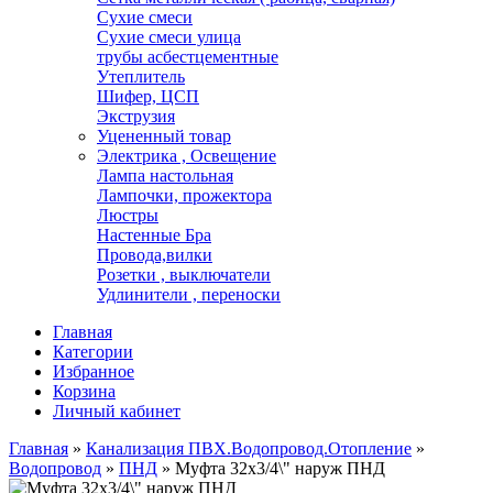
Сухие смеси
Сухие смеси улица
трубы асбестцементные
Утеплитель
Шифер, ЦСП
Экструзия
Уцененный товар
Электрика , Освещение
Лампа настольная
Лампочки, прожектора
Люстры
Настенные Бра
Провода,вилки
Розетки , выключатели
Удлинители , переноски
Главная
Категории
Избранное
Корзина
Личный кабинет
Главная
»
Канализация ПВХ.Водопровод.Отопление
»
Водопровод
»
ПНД
»
Муфта 32х3/4\" наруж ПНД