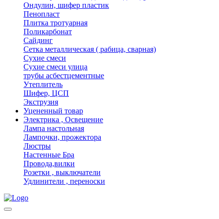
Ондулин, шифер пластик
Пенопласт
Плитка тротуарная
Поликарбонат
Сайдинг
Сетка металлическая ( рабица, сварная)
Сухие смеси
Сухие смеси улица
трубы асбестцементные
Утеплитель
Шифер, ЦСП
Экструзия
Уцененный товар
Электрика , Освещение
Лампа настольная
Лампочки, прожектора
Люстры
Настенные Бра
Провода,вилки
Розетки , выключатели
Удлинители , переноски