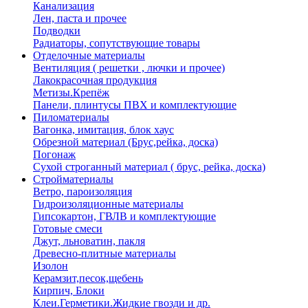
Канализация
Лен, паста и прочее
Подводки
Радиаторы, сопутствующие товары
Отделочные материалы
Вентиляция ( решетки , лючки и прочее)
Лакокрасочная продукция
Метизы.Крепёж
Панели, плинтусы ПВХ и комплектующие
Пиломатериалы
Вагонка, имитация, блок хаус
Обрезной материал (Брус,рейка, доска)
Погонаж
Сухой строганный материал ( брус, рейка, доска)
Стройматериалы
Ветро, пароизоляция
Гидроизоляционные материалы
Гипсокартон, ГВЛВ и комплектующие
Готовые смеси
Джут, льноватин, пакля
Древесно-плитные материалы
Изолон
Керамзит,песок,щебень
Кирпич, Блоки
Клеи.Герметики.Жидкие гвозди и др.