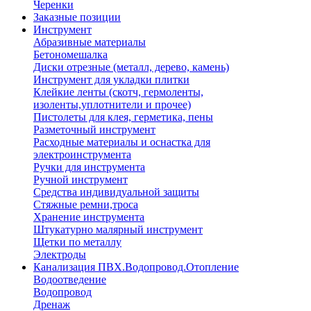
Черенки
Заказные позиции
Инструмент
Абразивные материалы
Бетономешалка
Диски отрезные (металл, дерево, камень)
Инструмент для укладки плитки
Клейкие ленты (скотч, гермоленты,
изоленты,уплотнители и прочее)
Пистолеты для клея, герметика, пены
Разметочный инструмент
Расходные материалы и оснастка для
электроинструмента
Ручки для инструмента
Ручной инструмент
Средства индивидуальной защиты
Стяжные ремни,троса
Хранение инструмента
Штукатурно малярный инструмент
Щетки по металлу
Электроды
Канализация ПВХ.Водопровод.Отопление
Водоотведение
Водопровод
Дренаж