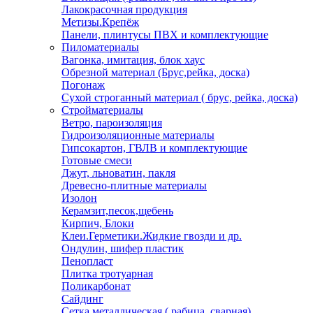
Лакокрасочная продукция
Метизы.Крепёж
Панели, плинтусы ПВХ и комплектующие
Пиломатериалы
Вагонка, имитация, блок хаус
Обрезной материал (Брус,рейка, доска)
Погонаж
Сухой строганный материал ( брус, рейка, доска)
Стройматериалы
Ветро, пароизоляция
Гидроизоляционные материалы
Гипсокартон, ГВЛВ и комплектующие
Готовые смеси
Джут, льноватин, пакля
Древесно-плитные материалы
Изолон
Керамзит,песок,щебень
Кирпич, Блоки
Клеи.Герметики.Жидкие гвозди и др.
Ондулин, шифер пластик
Пенопласт
Плитка тротуарная
Поликарбонат
Сайдинг
Сетка металлическая ( рабица, сварная)