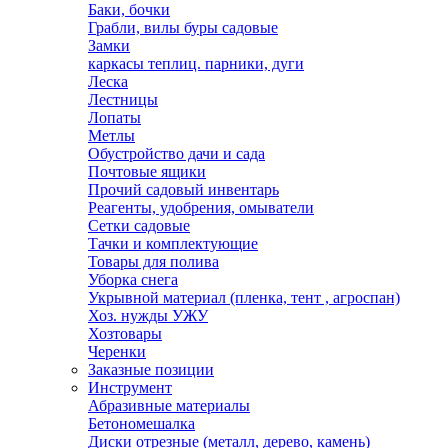
Баки, бочки
Грабли, вилы буры садовые
Замки
каркасы теплиц. парники, дуги
Леска
Лестницы
Лопаты
Метлы
Обустройство дачи и сада
Почтовые ящики
Прочий садовый инвентарь
Реагенты, удобрения, омыватели
Сетки садовые
Тачки и комплектующие
Товары для полива
Уборка снега
Укрывной материал (пленка, тент , агроспан)
Хоз. нужды УЖУ
Хозтовары
Черенки
Заказные позиции
Инструмент
Абразивные материалы
Бетономешалка
Диски отрезные (металл, дерево, камень)