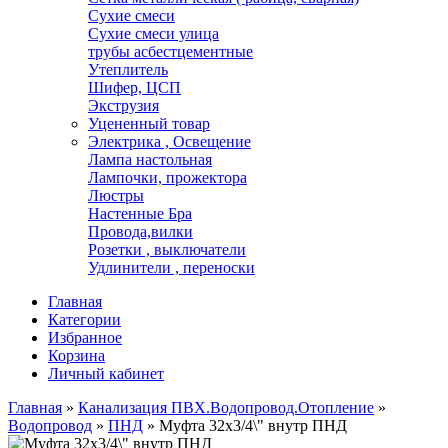
Сухие смеси
Сухие смеси улица
трубы асбестцементные
Утеплитель
Шифер, ЦСП
Экструзия
Уцененный товар
Электрика , Освещение
Лампа настольная
Лампочки, прожектора
Люстры
Настенные Бра
Провода,вилки
Розетки , выключатели
Удлинители , переноски
Главная
Категории
Избранное
Корзина
Личный кабинет
Главная
»
Канализация ПВХ.Водопровод.Отопление
»
Водопровод
»
ПНД
»
Муфта 32х3/4\" внутр ПНД