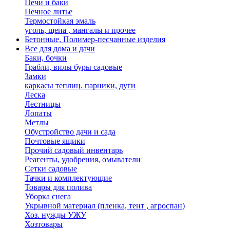
Печи и баки
Печное литье
Термостойкая эмаль
уголь, щепа , мангалы и прочее
Бетонные, Полимер-песчанные изделия
Все для дома и дачи
Баки, бочки
Грабли, вилы буры садовые
Замки
каркасы теплиц. парники, дуги
Леска
Лестницы
Лопаты
Метлы
Обустройство дачи и сада
Почтовые ящики
Прочий садовый инвентарь
Реагенты, удобрения, омыватели
Сетки садовые
Тачки и комплектующие
Товары для полива
Уборка снега
Укрывной материал (пленка, тент , агроспан)
Хоз. нужды УЖУ
Хозтовары