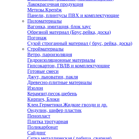
Лакокрасочная продукция
Метизы.Крепёж
Панели, плинтусы ПВХ и комплектующие
Пиломатериалы
Вагонка, имитация, блок хаус
Обрезной материал (Брус,рейка, доска)
Погонаж
Сухой строганный материал ( брус, рейка, доска)
Стройматериалы
Ветро, пароизоляция
Гидроизоляционные материалы
Гипсокартон, ГВЛВ и комплектующие
Готовые смеси
Джут, льноватин, пакля
Древесно-плитные материалы
Изолон
Керамзит,песок,щебень
Кирпич, Блоки
Клеи.Герметики.Жидкие гвозди и др.
Ондулин, шифер пластик
Пенопласт
Плитка тротуарная
Поликарбонат
Сайдинг
Сетка металлическая ( рабица, сварная)