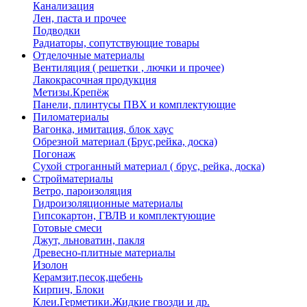
Канализация
Лен, паста и прочее
Подводки
Радиаторы, сопутствующие товары
Отделочные материалы
Вентиляция ( решетки , лючки и прочее)
Лакокрасочная продукция
Метизы.Крепёж
Панели, плинтусы ПВХ и комплектующие
Пиломатериалы
Вагонка, имитация, блок хаус
Обрезной материал (Брус,рейка, доска)
Погонаж
Сухой строганный материал ( брус, рейка, доска)
Стройматериалы
Ветро, пароизоляция
Гидроизоляционные материалы
Гипсокартон, ГВЛВ и комплектующие
Готовые смеси
Джут, льноватин, пакля
Древесно-плитные материалы
Изолон
Керамзит,песок,щебень
Кирпич, Блоки
Клеи.Герметики.Жидкие гвозди и др.