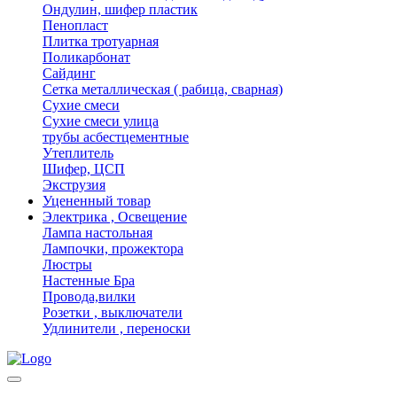
Ондулин, шифер пластик
Пенопласт
Плитка тротуарная
Поликарбонат
Сайдинг
Сетка металлическая ( рабица, сварная)
Сухие смеси
Сухие смеси улица
трубы асбестцементные
Утеплитель
Шифер, ЦСП
Экструзия
Уцененный товар
Электрика , Освещение
Лампа настольная
Лампочки, прожектора
Люстры
Настенные Бра
Провода,вилки
Розетки , выключатели
Удлинители , переноски