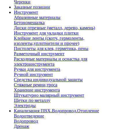
Черенки
Заказные позиции
Инструмент
Абразивные материалы
Бетономешалка
Диски отрезные (металл, дерево, камень)
Инструмент для укладки плитки
Клейкие ленты (скотч, гермоленты,
изоленты,уплотнители и прочее)
Пистолеты для клея, герметика, пены
Разметочный инструмент
Расходные материалы и оснастка для
электроинструмента
Ручки для инструмента
Ручной инструмент
Средства индивидуальной защиты
Стяжные ремни,троса
Хранение инструмента
Штукатурно малярный инструмент
Щетки по металлу
Электроды
Канализация ПВХ.Водопровод.Отопление
Водоотведение
Водопровод
Дренаж