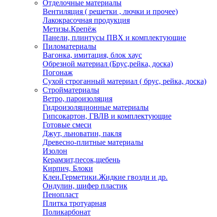
Отделочные материалы
Вентиляция ( решетки , лючки и прочее)
Лакокрасочная продукция
Метизы.Крепёж
Панели, плинтусы ПВХ и комплектующие
Пиломатериалы
Вагонка, имитация, блок хаус
Обрезной материал (Брус,рейка, доска)
Погонаж
Сухой строганный материал ( брус, рейка, доска)
Стройматериалы
Ветро, пароизоляция
Гидроизоляционные материалы
Гипсокартон, ГВЛВ и комплектующие
Готовые смеси
Джут, льноватин, пакля
Древесно-плитные материалы
Изолон
Керамзит,песок,щебень
Кирпич, Блоки
Клеи.Герметики.Жидкие гвозди и др.
Ондулин, шифер пластик
Пенопласт
Плитка тротуарная
Поликарбонат