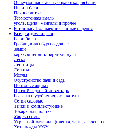
Огнеупорные смеси , обработка для бани
Печи и баки
Печное литье
Термостойкая эмаль
уголь, щепа , мангалы и прочее
Бетонные, Полимер-песчанные изделия
Все для дома и дачи
Баки, бочки
Грабли, вилы буры садовые
Замки
каркасы теплиц. парники, дуги
Леска
Лестницы
Лопаты
Метлы
Обустройство дачи и сада
Почтовые ящики
Прочий садовый инвентарь
Реагенты, удобрения, омыватели
Сетки садовые
Тачки и комплектующие
Товары для полива
Уборка снега
Укрывной материал (пленка, тент , агроспан)
Хоз. нужды УЖУ