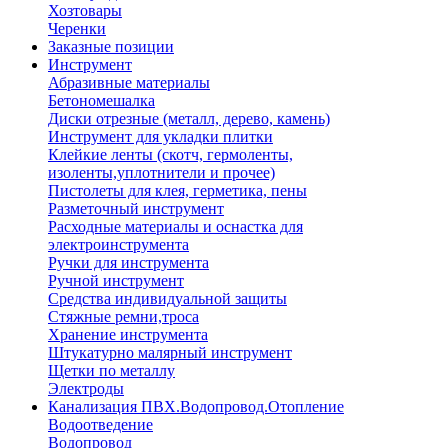
Хозтовары
Черенки
Заказные позиции
Инструмент
Абразивные материалы
Бетономешалка
Диски отрезные (металл, дерево, камень)
Инструмент для укладки плитки
Клейкие ленты (скотч, гермоленты,
изоленты,уплотнители и прочее)
Пистолеты для клея, герметика, пены
Разметочный инструмент
Расходные материалы и оснастка для
электроинструмента
Ручки для инструмента
Ручной инструмент
Средства индивидуальной защиты
Стяжные ремни,троса
Хранение инструмента
Штукатурно малярный инструмент
Щетки по металлу
Электроды
Канализация ПВХ.Водопровод.Отопление
Водоотведение
Водопровод