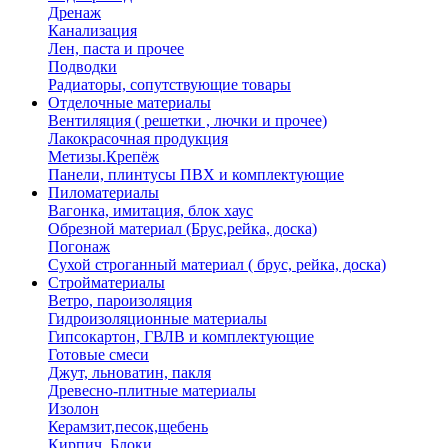
Дренаж
Канализация
Лен, паста и прочее
Подводки
Радиаторы, сопутствующие товары
Отделочные материалы
Вентиляция ( решетки , лючки и прочее)
Лакокрасочная продукция
Метизы.Крепёж
Панели, плинтусы ПВХ и комплектующие
Пиломатериалы
Вагонка, имитация, блок хаус
Обрезной материал (Брус,рейка, доска)
Погонаж
Сухой строганный материал ( брус, рейка, доска)
Стройматериалы
Ветро, пароизоляция
Гидроизоляционные материалы
Гипсокартон, ГВЛВ и комплектующие
Готовые смеси
Джут, льноватин, пакля
Древесно-плитные материалы
Изолон
Керамзит,песок,щебень
Кирпич, Блоки