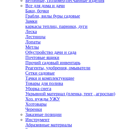
Бетонные, Полимер-песчанные изделия
Все для дома и дачи
Баки, бочки
Грабли, вилы буры садовые
Замки
каркасы теплиц. парники, дуги
Леска
Лестницы
Лопаты
Метлы
Обустройство дачи и сада
Почтовые ящики
Прочий садовый инвентарь
Реагенты, удобрения, омыватели
Сетки садовые
Тачки и комплектующие
Товары для полива
Уборка снега
Укрывной материал (пленка, тент , агроспан)
Хоз. нужды УЖУ
Хозтовары
Черенки
Заказные позиции
Инструмент
Абразивные материалы