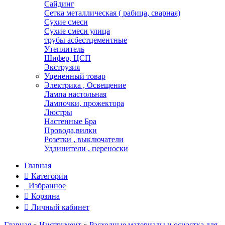
Сайдинг
Сетка металлическая ( рабица, сварная)
Сухие смеси
Сухие смеси улица
трубы асбестцементные
Утеплитель
Шифер, ЦСП
Экструзия
Уцененный товар
Электрика , Освещение
Лампа настольная
Лампочки, прожектора
Люстры
Настенные Бра
Провода,вилки
Розетки , выключатели
Удлинители , переноски
Главная
Категории
Избранное
Корзина
Личный кабинет
Главная
»
Инструмент
»
Расходные материалы и оснастка для