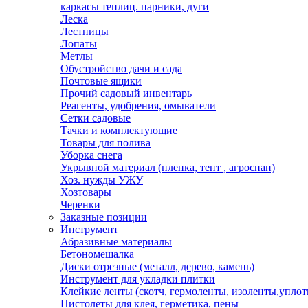
каркасы теплиц. парники, дуги
Леска
Лестницы
Лопаты
Метлы
Обустройство дачи и сада
Почтовые ящики
Прочий садовый инвентарь
Реагенты, удобрения, омыватели
Сетки садовые
Тачки и комплектующие
Товары для полива
Уборка снега
Укрывной материал (пленка, тент , агроспан)
Хоз. нужды УЖУ
Хозтовары
Черенки
Заказные позиции
Инструмент
Абразивные материалы
Бетономешалка
Диски отрезные (металл, дерево, камень)
Инструмент для укладки плитки
Клейкие ленты (скотч, гермоленты, изоленты,уплот
Пистолеты для клея, герметика, пены