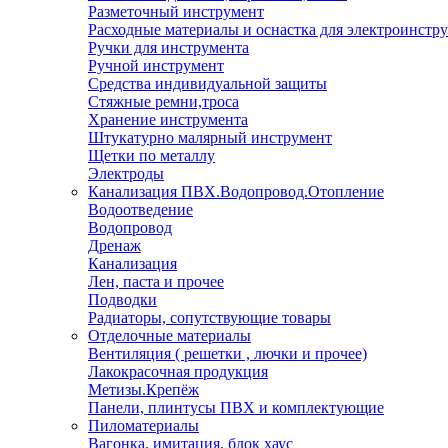
Разметочный инструмент
Расходные материалы и оснастка для электроинстр
Ручки для инструмента
Ручной инструмент
Средства индивидуальной защиты
Стяжные ремни,троса
Хранение инструмента
Штукатурно малярный инструмент
Щетки по металлу
Электроды
Канализация ПВХ.Водопровод.Отопление
Водоотведение
Водопровод
Дренаж
Канализация
Лен, паста и прочее
Подводки
Радиаторы, сопутствующие товары
Отделочные материалы
Вентиляция ( решетки , лючки и прочее)
Лакокрасочная продукция
Метизы.Крепёж
Панели, плинтусы ПВХ и комплектующие
Пиломатериалы
Вагонка, имитация, блок хаус