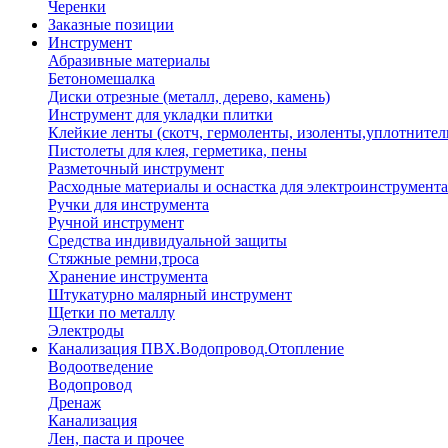
Черенки
Заказные позиции
Инструмент
Абразивные материалы
Бетономешалка
Диски отрезные (металл, дерево, камень)
Инструмент для укладки плитки
Клейкие ленты (скотч, гермоленты, изоленты,уплотнител
Пистолеты для клея, герметика, пены
Разметочный инструмент
Расходные материалы и оснастка для электроинструмента
Ручки для инструмента
Ручной инструмент
Средства индивидуальной защиты
Стяжные ремни,троса
Хранение инструмента
Штукатурно малярный инструмент
Щетки по металлу
Электроды
Канализация ПВХ.Водопровод.Отопление
Водоотведение
Водопровод
Дренаж
Канализация
Лен, паста и прочее