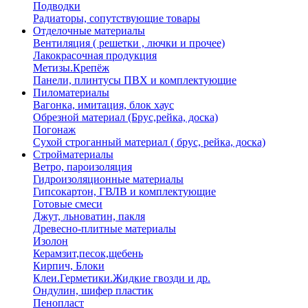
Подводки
Радиаторы, сопутствующие товары
Отделочные материалы
Вентиляция ( решетки , лючки и прочее)
Лакокрасочная продукция
Метизы.Крепёж
Панели, плинтусы ПВХ и комплектующие
Пиломатериалы
Вагонка, имитация, блок хаус
Обрезной материал (Брус,рейка, доска)
Погонаж
Сухой строганный материал ( брус, рейка, доска)
Стройматериалы
Ветро, пароизоляция
Гидроизоляционные материалы
Гипсокартон, ГВЛВ и комплектующие
Готовые смеси
Джут, льноватин, пакля
Древесно-плитные материалы
Изолон
Керамзит,песок,щебень
Кирпич, Блоки
Клеи.Герметики.Жидкие гвозди и др.
Ондулин, шифер пластик
Пенопласт