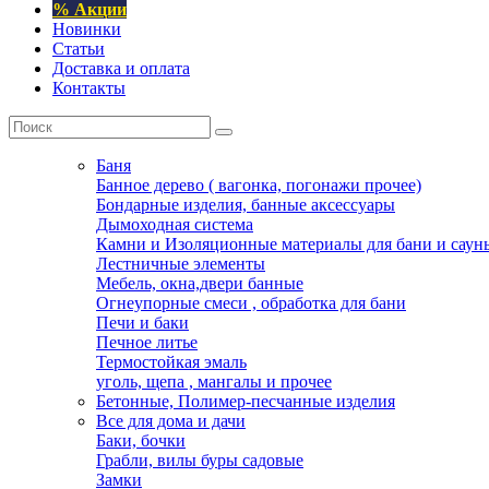
% Акции
Новинки
Статьи
Доставка и оплата
Контакты
Баня
Банное дерево ( вагонка, погонажи прочее)
Бондарные изделия, банные аксессуары
Дымоходная система
Камни и Изоляционные материалы для бани и саун
Лестничные элементы
Мебель, окна,двери банные
Огнеупорные смеси , обработка для бани
Печи и баки
Печное литье
Термостойкая эмаль
уголь, щепа , мангалы и прочее
Бетонные, Полимер-песчанные изделия
Все для дома и дачи
Баки, бочки
Грабли, вилы буры садовые
Замки