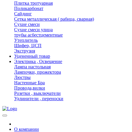
Плитка тротуарная
Поликарбонат
Сайдинг
Сетка металлическая ( рабица, сварная)
Сухие смеси
Сухие смеси улица
трубы асбестцементные
Утеплитель
Шифер, ЦСП
Экструзия
Уцененный товар
Электрика , Освещение
Лампа настольная
Лампочки, прожектора
Люстры
Настенные Бра
Провода,вилки
Розетки , выключатели
Удлинители , переноски
О компании