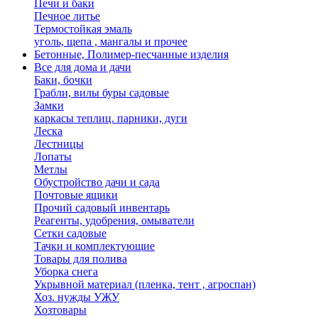
Печи и баки
Печное литье
Термостойкая эмаль
уголь, щепа , мангалы и прочее
Бетонные, Полимер-песчанные изделия
Все для дома и дачи
Баки, бочки
Грабли, вилы буры садовые
Замки
каркасы теплиц. парники, дуги
Леска
Лестницы
Лопаты
Метлы
Обустройство дачи и сада
Почтовые ящики
Прочий садовый инвентарь
Реагенты, удобрения, омыватели
Сетки садовые
Тачки и комплектующие
Товары для полива
Уборка снега
Укрывной материал (пленка, тент , агроспан)
Хоз. нужды УЖУ
Хозтовары