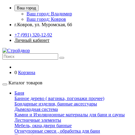
Ваш город
Ваш город: Владимир
Ваш город: Ковров
г.Ковров, ул. Муромская, 6б
+7 (991) 320-12-92
Личный кабинет
0
Корзина
Каталог товаров
Баня
Банное дерево ( вагонка, погонажи прочее)
Бондарные изделия, банные аксессуары
Дымоходная система
Камни и Изоляционные материалы для бани и сауны
Лестничные элементы
Мебель, окна,двери банные
Огнеупорные смеси , обработка для бани