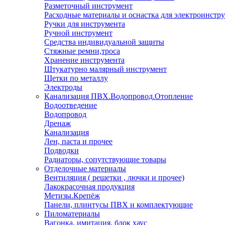
Разметочный инструмент
Расходные материалы и оснастка для электроинстр
Ручки для инструмента
Ручной инструмент
Средства индивидуальной защиты
Стяжные ремни,троса
Хранение инструмента
Штукатурно малярный инструмент
Щетки по металлу
Электроды
Канализация ПВХ.Водопровод.Отопление
Водоотведение
Водопровод
Дренаж
Канализация
Лен, паста и прочее
Подводки
Радиаторы, сопутствующие товары
Отделочные материалы
Вентиляция ( решетки , лючки и прочее)
Лакокрасочная продукция
Метизы.Крепёж
Панели, плинтусы ПВХ и комплектующие
Пиломатериалы
Вагонка, имитация, блок хаус