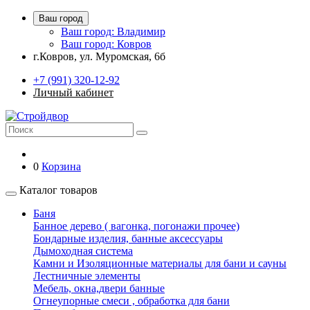
Ваш город
Ваш город: Владимир
Ваш город: Ковров
г.Ковров, ул. Муромская, 6б
+7 (991) 320-12-92
Личный кабинет
0
Корзина
Каталог товаров
Баня
Банное дерево ( вагонка, погонажи прочее)
Бондарные изделия, банные аксессуары
Дымоходная система
Камни и Изоляционные материалы для бани и сауны
Лестничные элементы
Мебель, окна,двери банные
Огнеупорные смеси , обработка для бани