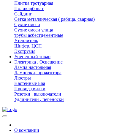
Плитка тротуарная
Поликарбонат
Сайдинг
Сетка металлическая ( рабица, сварная)
Сухие смеси
Сухие смеси улица
трубы асбестцементные
Утеплитель
Шифер, ЦСП
Экструзия
Уцененный товар
Электрика , Освещение
Лампа настольная
Лампочки, прожектора
Люстры
Настенные Бра
Провода,вилки
Розетки , выключатели
Удлинители , переноски
О компании