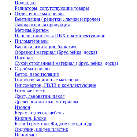
Подводки
Радиаторы, сопутствующие товары
Отделочные материалы
Вентиляция ( решетки , лючки и прочее)
Лакокрасочная продукция
Метизы.Крепёж
Панели, плинтусы ПВХ и комплектующие
Пиломатериалы
Вагонка, имитация, блок хаус
Обрезной материал (Брус,рейка, доска)
Погонаж
Сухой строганный материал ( брус, рейка, доска)
Стройматериалы
Ветро, пароизоляция
Гидроизоляционные материалы
Гипсокартон, ГВЛВ и комплектующие
Готовые смеси
Джут, льноватин, пакля
Древесно-плитные материалы
Изолон
Керамзит,песок,щебень
Кирпич, Блоки
Клеи.Герметики.Жидкие гвозди и др.
Ондулин, шифер пластик
Пенопласт