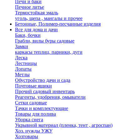
Печи и баки
Печное литье
Термостойкая эмаль
уголь, щепа , мангалы и прочее
Бетонные, Полимер-песчанные изделия
Все для дома и дачи
Баки, бочки
Грабли, вилы буры садовые
Замки
каркасы теплиц. парники, дуги
Леска
Лестницы
Лопаты
Метлы
Обустройство дачи и сада
Почтовые ящики
Прочий садовый инвентарь
Реагенты, удобрения, омыватели
Сетки садовые
Тачки и комплектующие
Товары для полива
Уборка снега
Укрывной материал (пленка, тент , агроспан)
Хоз. нужды УЖУ
Хозтовары