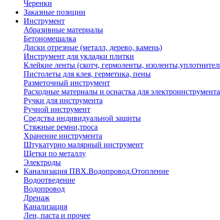
Черенки
Заказные позиции
Инструмент
Абразивные материалы
Бетономешалка
Диски отрезные (металл, дерево, камень)
Инструмент для укладки плитки
Клейкие ленты (скотч, гермоленты, изоленты,уплотнител
Пистолеты для клея, герметика, пены
Разметочный инструмент
Расходные материалы и оснастка для электроинструмента
Ручки для инструмента
Ручной инструмент
Средства индивидуальной защиты
Стяжные ремни,троса
Хранение инструмента
Штукатурно малярный инструмент
Щетки по металлу
Электроды
Канализация ПВХ.Водопровод.Отопление
Водоотведение
Водопровод
Дренаж
Канализация
Лен, паста и прочее