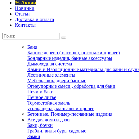
% Акции
Новинки
Статьи
Доставка и оплата
Контакты
Баня
Банное дерево ( вагонка, погонажи прочее)
Бондарные изделия, банные аксессуары
Дымоходная система
Камни и Изоляционные материалы для бани и саун
Лестничные элементы
Мебель, окна,двери банные
Огнеупорные смеси , обработка для бани
Печи и баки
Печное литье
Термостойкая эмаль
уголь, щепа , мангалы и прочее
Бетонные, Полимер-песчанные изделия
Все для дома и дачи
Баки, бочки
Грабли, вилы буры садовые
Замки