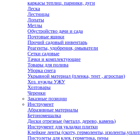
каркасы теплиц. парники, дуги
Леска
Лестницы
Лопаты
Метлы
Обустройство дачи и сада
Почтовые ящики
Прочий садовый инвентарь
Реагенты, удобрения, омыватели
Сетки садовые
Тачки и комплектующие
Товары для полива
Уборка снега
Укрывной материал (пленка, тент , агроспан)
Хоз. нужды УЖУ
Хозтовары
Черенки
Заказные позиции
Инструмент
Абразивные материалы
Бетономешалка
Диски отрезные (металл, дерево, камень)
Инструмент для укладки плитки
Клейкие ленты (скотч, гермоленты, изоленты,уплот
Пистолеты для клея, герметика, пены