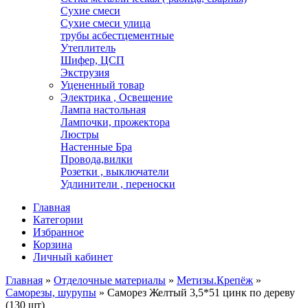
Сухие смеси
Сухие смеси улица
трубы асбестцементные
Утеплитель
Шифер, ЦСП
Экструзия
Уцененный товар
Электрика , Освещение
Лампа настольная
Лампочки, прожектора
Люстры
Настенные Бра
Провода,вилки
Розетки , выключатели
Удлинители , переноски
Главная
Категории
Избранное
Корзина
Личный кабинет
Главная
»
Отделочные материалы
»
Метизы.Крепёж
»
Саморезы, шурупы
»
Саморез Желтый 3,5*51 цинк по дереву
(130 шт)