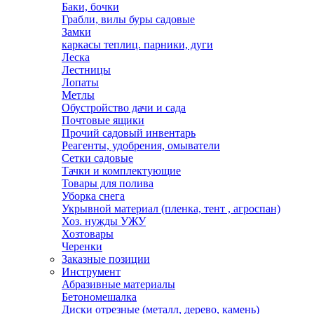
Баки, бочки
Грабли, вилы буры садовые
Замки
каркасы теплиц. парники, дуги
Леска
Лестницы
Лопаты
Метлы
Обустройство дачи и сада
Почтовые ящики
Прочий садовый инвентарь
Реагенты, удобрения, омыватели
Сетки садовые
Тачки и комплектующие
Товары для полива
Уборка снега
Укрывной материал (пленка, тент , агроспан)
Хоз. нужды УЖУ
Хозтовары
Черенки
Заказные позиции
Инструмент
Абразивные материалы
Бетономешалка
Диски отрезные (металл, дерево, камень)