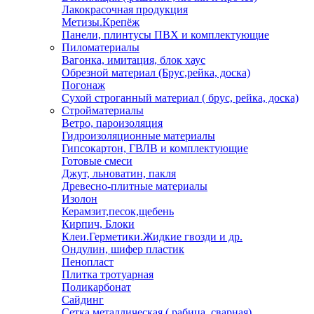
Лакокрасочная продукция
Метизы.Крепёж
Панели, плинтусы ПВХ и комплектующие
Пиломатериалы
Вагонка, имитация, блок хаус
Обрезной материал (Брус,рейка, доска)
Погонаж
Сухой строганный материал ( брус, рейка, доска)
Стройматериалы
Ветро, пароизоляция
Гидроизоляционные материалы
Гипсокартон, ГВЛВ и комплектующие
Готовые смеси
Джут, льноватин, пакля
Древесно-плитные материалы
Изолон
Керамзит,песок,щебень
Кирпич, Блоки
Клеи.Герметики.Жидкие гвозди и др.
Ондулин, шифер пластик
Пенопласт
Плитка тротуарная
Поликарбонат
Сайдинг
Сетка металлическая ( рабица, сварная)