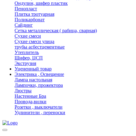
Ондулин, шифер пластик
Пенопласт
Плитка тротуарная
Поликарбонат
Сайдинг
Сетка металлическая ( рабица, сварная)
Сухие смеси
Сухие смеси улица
трубы асбестцементные
Утеплитель
Шифер, ЦСП
Экструзия
Уцененный товар
Электрика , Освещение
Лампа настольная
Лампочки, прожектора
Люстры
Настенные Бра
Провода,вилки
Розетки , выключатели
Удлинители , переноски