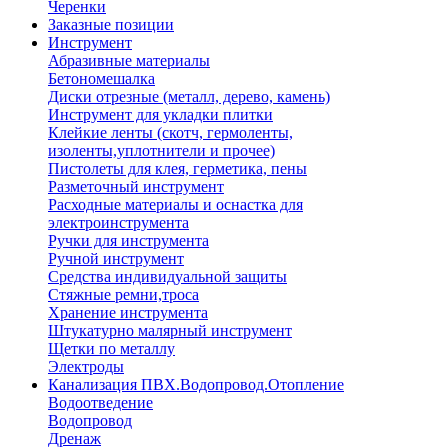
Черенки
Заказные позиции
Инструмент
Абразивные материалы
Бетономешалка
Диски отрезные (металл, дерево, камень)
Инструмент для укладки плитки
Клейкие ленты (скотч, гермоленты,
изоленты,уплотнители и прочее)
Пистолеты для клея, герметика, пены
Разметочный инструмент
Расходные материалы и оснастка для
электроинструмента
Ручки для инструмента
Ручной инструмент
Средства индивидуальной защиты
Стяжные ремни,троса
Хранение инструмента
Штукатурно малярный инструмент
Щетки по металлу
Электроды
Канализация ПВХ.Водопровод.Отопление
Водоотведение
Водопровод
Дренаж