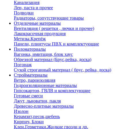
Канализация
Лен, паста и прочее
Подводки
Радиаторы, сопутствующие товары
Отделочные материалы
Вентиляция ( решетки , лючки и прочее)
Лакокрасочная продукция
Метизы.Крепёж
Панели, плинтусы ПВХ и комплектующие
Пиломатериалы
Вагонка, имитация, блок хаус
Обрезной материал (Брус,рейка, доска)
Погонаж
Сухой строганный материал ( брус, рейка, доска)
Стройматериалы
Ветро, пароизоляция
Гидроизоляционные материалы
Гипсокартон, ГВЛВ и комплектующие
Готовые смеси
Джут, льноватин, пакля
Древесно-плитные материалы
Изолон
Керамзит,песок,щебень
Кирпич, Блоки
Клеи.Герметики.Жидкие гвозди и др.