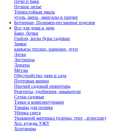
Печи и баки
Печное литье
Термостойкая эмаль
уголь, щепа , мангалы и прочее
Бетонные, Полимер-песчанные изделия
Все для дома и дачи
Баки, бочки
Грабли, вилы буры садовые
Замки
каркасы теплиц. парники, дуги
Леска
Лестницы
Лопаты
Метлы
Обустройство дачи и сада
Почтовые ящики
Прочий садовый инвентарь
Реагенты, удобрения, омыватели
Сетки садовые
Тачки и комплектующие
Товары для полива
Уборка снега
Укрывной материал (пленка, тент , агроспан)
Хоз. нужды УЖУ
Хозтовары