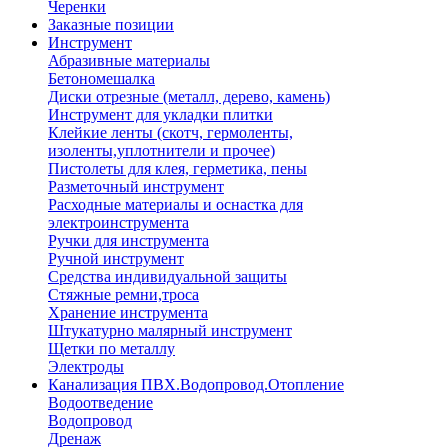
Черенки
Заказные позиции
Инструмент
Абразивные материалы
Бетономешалка
Диски отрезные (металл, дерево, камень)
Инструмент для укладки плитки
Клейкие ленты (скотч, гермоленты,
изоленты,уплотнители и прочее)
Пистолеты для клея, герметика, пены
Разметочный инструмент
Расходные материалы и оснастка для
электроинструмента
Ручки для инструмента
Ручной инструмент
Средства индивидуальной защиты
Стяжные ремни,троса
Хранение инструмента
Штукатурно малярный инструмент
Щетки по металлу
Электроды
Канализация ПВХ.Водопровод.Отопление
Водоотведение
Водопровод
Дренаж