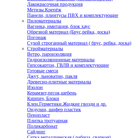
Лакокрасочная продукция
Метизы.Крепёж
Панели, плинтусы ПВХ и комплектующие
Пиломатериалы
Вагонка, имитация, блок хаус
Обрезной материал (Брус,рейка, доска)
Погонаж
Сухой строганный материал ( брус, рейка, доска)
Стройматериалы
Ветро, пароизоляция
Гидроизоляционные материалы
Гипсокартон, ГВЛВ и комплектующие
Готовые смеси
Джут, льноватин, пакля
Древесно-плитные материалы
Изолон
Керамзит,песок,щебень
Кирпич, Блоки
Клеи.Герметики.Жидкие гвозди и др.
Ондулин, шифер пластик
Пенопласт
Плитка тротуарная
Поликарбонат
Сайдинг
Сетка металлическая ( рабица, сварная)