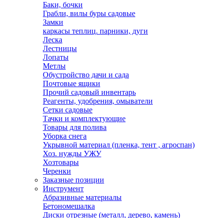
Баки, бочки
Грабли, вилы буры садовые
Замки
каркасы теплиц. парники, дуги
Леска
Лестницы
Лопаты
Метлы
Обустройство дачи и сада
Почтовые ящики
Прочий садовый инвентарь
Реагенты, удобрения, омыватели
Сетки садовые
Тачки и комплектующие
Товары для полива
Уборка снега
Укрывной материал (пленка, тент , агроспан)
Хоз. нужды УЖУ
Хозтовары
Черенки
Заказные позиции
Инструмент
Абразивные материалы
Бетономешалка
Диски отрезные (металл, дерево, камень)