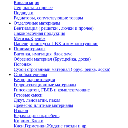
Канализация
Лен, паста и прочее
Подводки
Радиаторы, сопутствующие товары
Отделочные материалы
Вентиляция ( решетки , лючки и прочее)
Лакокрасочная продукция
Метизы.Крепёж
Панели, плинтусы ПВХ и комплектующие
Пиломатериалы
Вагонка, имитация, блок хаус
Обрезной материал (Брус,рейка, доска)
Погонаж
Сухой строганный материал ( брус, рейка, доска)
Стройматериалы
Ветро, пароизоляция
Гидроизоляционные материалы
Гипсокартон, ГВЛВ и комплектующие
Готовые смеси
Джут, льноватин, пакля
Древесно-плитные материалы
Изолон
Керамзит,песок,щебень
Кирпич, Блоки
Клеи.Герметики.Жидкие гвозди и др.