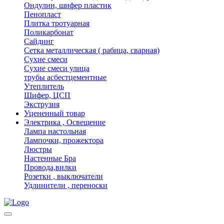
Ондулин, шифер пластик
Пенопласт
Плитка тротуарная
Поликарбонат
Сайдинг
Сетка металлическая ( рабица, сварная)
Сухие смеси
Сухие смеси улица
трубы асбестцементные
Утеплитель
Шифер, ЦСП
Экструзия
Уцененный товар
Электрика , Освещение
Лампа настольная
Лампочки, прожектора
Люстры
Настенные Бра
Провода,вилки
Розетки , выключатели
Удлинители , переноски