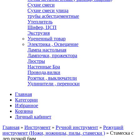
Сухие смеси
Сухие смеси улица
трубы асбестцементные
Утеплитель
Шифер, ЦСП
Экструзия
Уцененный товар
Электрика , Освещение
Лампа настольная
Лампочки, прожектора
Люстры
Настенные Бра
Провода,вилки
Розетки , выключатели
Удлинители , переноски
Главная
Категории
Избранное
Корзина
Личный кабинет
Главная
»
Инструмент
»
Ручной инструмент
»
Режущий
инструмент (Ножи, ножницы, пилы, стамески )
»
Стамеска с
дер ручкой 6мм