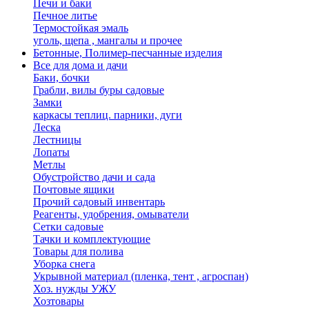
Печи и баки
Печное литье
Термостойкая эмаль
уголь, щепа , мангалы и прочее
Бетонные, Полимер-песчанные изделия
Все для дома и дачи
Баки, бочки
Грабли, вилы буры садовые
Замки
каркасы теплиц. парники, дуги
Леска
Лестницы
Лопаты
Метлы
Обустройство дачи и сада
Почтовые ящики
Прочий садовый инвентарь
Реагенты, удобрения, омыватели
Сетки садовые
Тачки и комплектующие
Товары для полива
Уборка снега
Укрывной материал (пленка, тент , агроспан)
Хоз. нужды УЖУ
Хозтовары