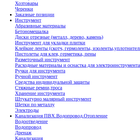
Хозтовары
Черенки
Заказные позиции
Инструмент
Абразивные материалы
Бетономешалка
Диски отрезные (металл, дерево, камень)
Инструмент для укладки плитки
Клейкие ленты (скотч, гермоленты, изоленты,уплотнител
Пистолеты для клея, герметика, пены
Разметочный инструмент
Расходные материалы и оснастка для электроинструмента
Ручки для инструмента
Ручной инструмент
Средства индивидуальной защиты
Стяжные ремни,троса
Хранение инструмента
Штукатурно малярный инструмент
Щетки по металлу
Электроды
Канализация ПВХ.Водопровод.Отопление
Водоотведение
Водопровод
Дренаж
Канализация