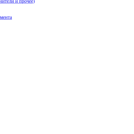
нители и прочее)
умента