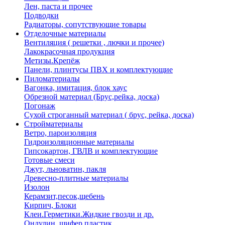
Лен, паста и прочее
Подводки
Радиаторы, сопутствующие товары
Отделочные материалы
Вентиляция ( решетки , лючки и прочее)
Лакокрасочная продукция
Метизы.Крепёж
Панели, плинтусы ПВХ и комплектующие
Пиломатериалы
Вагонка, имитация, блок хаус
Обрезной материал (Брус,рейка, доска)
Погонаж
Сухой строганный материал ( брус, рейка, доска)
Стройматериалы
Ветро, пароизоляция
Гидроизоляционные материалы
Гипсокартон, ГВЛВ и комплектующие
Готовые смеси
Джут, льноватин, пакля
Древесно-плитные материалы
Изолон
Керамзит,песок,щебень
Кирпич, Блоки
Клеи.Герметики.Жидкие гвозди и др.
Ондулин, шифер пластик