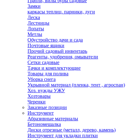
Грабли, вилы буры садовые
Замки
каркасы теплиц. парники, дуги
Леска
Лестницы
Лопаты
Метлы
Обустройство дачи и сада
Почтовые ящики
Прочий садовый инвентарь
Реагенты, удобрения, омыватели
Сетки садовые
Тачки и комплектующие
Товары для полива
Уборка снега
Укрывной материал (пленка, тент , агроспан)
Хоз. нужды УЖУ
Хозтовары
Черенки
Заказные позиции
Инструмент
Абразивные материалы
Бетономешалка
Диски отрезные (металл, дерево, камень)
Инструмент для укладки плитки