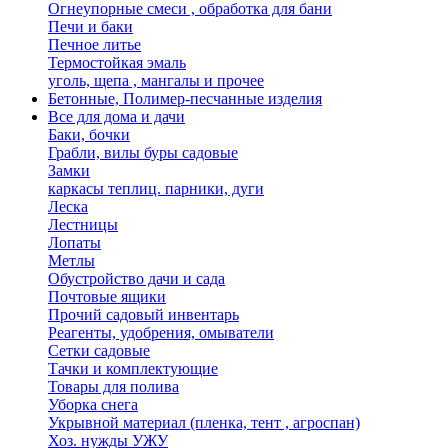
Огнеупорные смеси , обработка для бани
Печи и баки
Печное литье
Термостойкая эмаль
уголь, щепа , мангалы и прочее
Бетонные, Полимер-песчанные изделия
Все для дома и дачи
Баки, бочки
Грабли, вилы буры садовые
Замки
каркасы теплиц. парники, дуги
Леска
Лестницы
Лопаты
Метлы
Обустройство дачи и сада
Почтовые ящики
Прочий садовый инвентарь
Реагенты, удобрения, омыватели
Сетки садовые
Тачки и комплектующие
Товары для полива
Уборка снега
Укрывной материал (пленка, тент , агроспан)
Хоз. нужды УЖУ