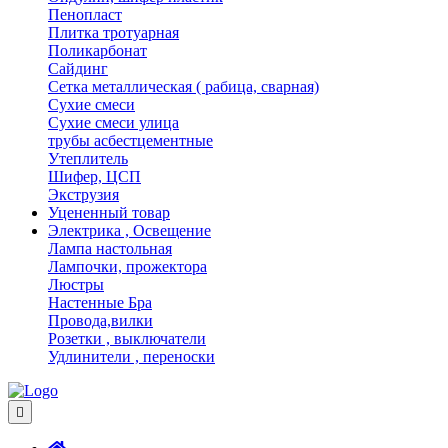
Пенопласт
Плитка тротуарная
Поликарбонат
Сайдинг
Сетка металлическая ( рабица, сварная)
Сухие смеси
Сухие смеси улица
трубы асбестцементные
Утеплитель
Шифер, ЦСП
Экструзия
Уцененный товар
Электрика , Освещение
Лампа настольная
Лампочки, прожектора
Люстры
Настенные Бра
Провода,вилки
Розетки , выключатели
Удлинители , переноски