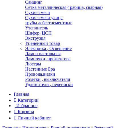
Сайдинг
Сетка металлическая ( рабица, сварная)
Сухие смеси
Сухие смеси улица
трубы асбестцементные
Утеплитель
Шифер, ЦСП
Экструзия
Уцененный товар
Электрика , Освещение
Лампа настольная
Лампочки, прожектора
Люстры
Настенные Бра
Провода,вилки
Розетки , выключатели
Удлинители , переноски
Главная
Категории
Избранное
Корзина
Личный кабинет
Главная
»
Инструмент
»
Ручной инструмент
»
Режущий