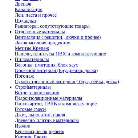
Дренаж
Канализация
Лен, паста и прочее
Подводки
Радиаторы, сопутствующие товары
Отделочные материалы
Вентиляция ( решетки , лючки и прочее)
Лакокрасочная продукция
Метизы.Крепёж
Панели, плинтусы ПВХ и комплектующие
Пиломатериалы
Вагонка, имитация, блок хаус
Обрезной материал (Брус,рейка, доска)
Погонаж
Сухой строганный материал ( брус, рейка, доска)
Стройматериалы
Ветро, пароизоляция
Гидроизоляционные материалы
Гипсокартон, ГВЛВ и комплектующие
Готовые смеси
Джут, льноватин, пакля
Древесно-плитные материалы
Изолон
Керамзит,песок,щебень
Кирпич, Блоки