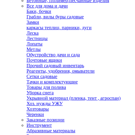
Бетонные, Полимер-песчанные изделия
Все для дома и дачи
Баки, бочки
Грабли, вилы буры садовые
Замки
каркасы теплиц. парники, дуги
Леска
Лестницы
Лопаты
Метлы
Обустройство дачи и сада
Почтовые ящики
Прочий садовый инвентарь
Реагенты, удобрения, омыватели
Сетки садовые
Тачки и комплектующие
Товары для полива
Уборка снега
Укрывной материал (пленка, тент , агроспан)
Хоз. нужды УЖУ
Хозтовары
Черенки
Заказные позиции
Инструмент
Абразивные материалы