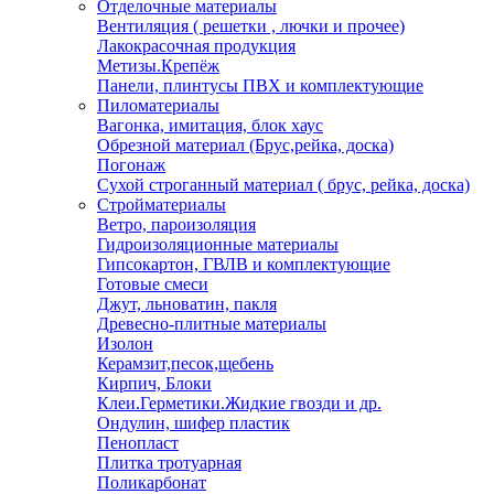
Отделочные материалы
Вентиляция ( решетки , лючки и прочее)
Лакокрасочная продукция
Метизы.Крепёж
Панели, плинтусы ПВХ и комплектующие
Пиломатериалы
Вагонка, имитация, блок хаус
Обрезной материал (Брус,рейка, доска)
Погонаж
Сухой строганный материал ( брус, рейка, доска)
Стройматериалы
Ветро, пароизоляция
Гидроизоляционные материалы
Гипсокартон, ГВЛВ и комплектующие
Готовые смеси
Джут, льноватин, пакля
Древесно-плитные материалы
Изолон
Керамзит,песок,щебень
Кирпич, Блоки
Клеи.Герметики.Жидкие гвозди и др.
Ондулин, шифер пластик
Пенопласт
Плитка тротуарная
Поликарбонат