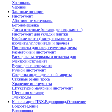
Хозтовары
Черенки
Заказные позиции
Инструмент
Абразивные материалы
Бетономешалка
Диски отрезные (металл, дерево, камень)
Инструмент для укладки плитки
Клейкие ленты (скотч, гермоленты,
изоленты,уплотнители и прочее)
Пистолеты для клея, герметика, пены
Разметочный инструмент
Расходные материалы и оснастка для
электроинструмента
Ручки для инструмента
Ручной инструмент
Средства индивидуальной защиты
Стяжные ремни,троса
Хранение инструмента
Штукатурно малярный инструмент
Щетки по металлу
Электроды
Канализация ПВХ.Водопровод.Отопление
Водоотведение
Водопровод