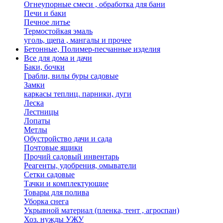
Огнеупорные смеси , обработка для бани
Печи и баки
Печное литье
Термостойкая эмаль
уголь, щепа , мангалы и прочее
Бетонные, Полимер-песчанные изделия
Все для дома и дачи
Баки, бочки
Грабли, вилы буры садовые
Замки
каркасы теплиц. парники, дуги
Леска
Лестницы
Лопаты
Метлы
Обустройство дачи и сада
Почтовые ящики
Прочий садовый инвентарь
Реагенты, удобрения, омыватели
Сетки садовые
Тачки и комплектующие
Товары для полива
Уборка снега
Укрывной материал (пленка, тент , агроспан)
Хоз. нужды УЖУ