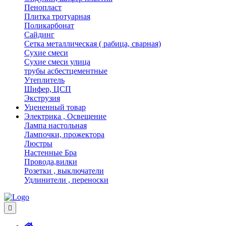
Пенопласт
Плитка тротуарная
Поликарбонат
Сайдинг
Сетка металлическая ( рабица, сварная)
Сухие смеси
Сухие смеси улица
трубы асбестцементные
Утеплитель
Шифер, ЦСП
Экструзия
Уцененный товар
Электрика , Освещение
Лампа настольная
Лампочки, прожектора
Люстры
Настенные Бра
Провода,вилки
Розетки , выключатели
Удлинители , переноски