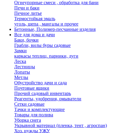
Огнеупорные смеси , обработка для бани
Печи и баки
Печное литье
Термостойкая эмаль
уголь, щепа , мангалы и прочее
Бетонные, Полимер-песчанные изделия
Все для дома и дачи
Баки, бочки
Грабли, вилы буры садовые
Замки
каркасы теплиц. парники, дуги
Леска
Лестницы
Лопаты
Метлы
Обустройство дачи и сада
Почтовые ящики
Прочий садовый инвентарь
Реагенты, удобрения, омыватели
Сетки садовые
Тачки и комплектующие
Товары для полива
Уборка снега
Укрывной материал (пленка, тент , агроспан)
Хоз. нужды УЖУ