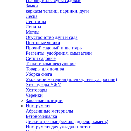
Грабли, вилы буры садовые
Замки
каркасы теплиц. парники, дуги
Леска
Лестницы
Лопаты
Метлы
Обустройство дачи и сада
Почтовые ящики
Прочий садовый инвентарь
Реагенты, удобрения, омыватели
Сетки садовые
Тачки и комплектующие
Товары для полива
Уборка снега
Укрывной материал (пленка, тент , агроспан)
Хоз. нужды УЖУ
Хозтовары
Черенки
Заказные позиции
Инструмент
Абразивные материалы
Бетономешалка
Диски отрезные (металл, дерево, камень)
Инструмент для укладки плитки