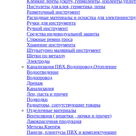
Клейкие ленты (скотч, гермоленты, изоленты,уплот
Пистолеты для клея, герметика, пены
Разметочный инструмент
Расходные материалы и оснастка для электроинстр
Ручки для инструмента
Ручной инструмент
Средства индивидуальной защиты
Стяжные ремни,троса
Хранение инструмента
Штукатурно малярный инструмент
Щетки по металлу
Электроды
Канализация ПВХ.Водопровод.Отопление
Водоотведение
Водопровод
Дренаж
Канализация
Лен, паста и прочее
Подводки
Радиаторы, сопутствующие товары
Отделочные материалы
Вентиляция ( решетки , лючки и прочее)
Лакокрасочная продукция
Метизы.Крепёж
Панели, плинтусы ПВХ и комплектующие