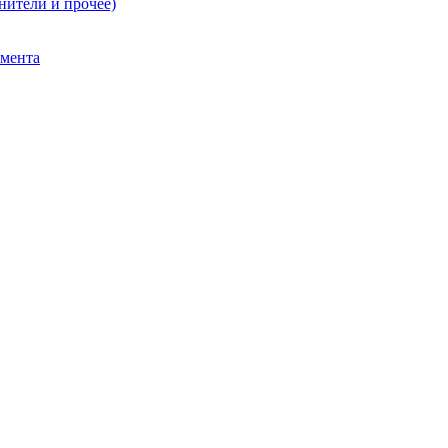
нители и прочее)
умента