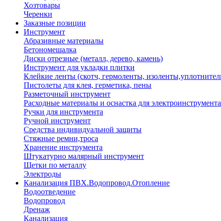
Хозтовары
Черенки
Заказные позиции
Инструмент
Абразивные материалы
Бетономешалка
Диски отрезные (металл, дерево, камень)
Инструмент для укладки плитки
Клейкие ленты (скотч, гермоленты, изоленты,уплотнител
Пистолеты для клея, герметика, пены
Разметочный инструмент
Расходные материалы и оснастка для электроинструмента
Ручки для инструмента
Ручной инструмент
Средства индивидуальной защиты
Стяжные ремни,троса
Хранение инструмента
Штукатурно малярный инструмент
Щетки по металлу
Электроды
Канализация ПВХ.Водопровод.Отопление
Водоотведение
Водопровод
Дренаж
Канализация