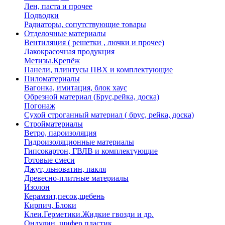
Лен, паста и прочее
Подводки
Радиаторы, сопутствующие товары
Отделочные материалы
Вентиляция ( решетки , лючки и прочее)
Лакокрасочная продукция
Метизы.Крепёж
Панели, плинтусы ПВХ и комплектующие
Пиломатериалы
Вагонка, имитация, блок хаус
Обрезной материал (Брус,рейка, доска)
Погонаж
Сухой строганный материал ( брус, рейка, доска)
Стройматериалы
Ветро, пароизоляция
Гидроизоляционные материалы
Гипсокартон, ГВЛВ и комплектующие
Готовые смеси
Джут, льноватин, пакля
Древесно-плитные материалы
Изолон
Керамзит,песок,щебень
Кирпич, Блоки
Клеи.Герметики.Жидкие гвозди и др.
Ондулин, шифер пластик