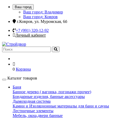
Ваш город
Ваш город: Владимир
Ваш город: Ковров
г.Ковров, ул. Муромская, 6б
+7 (991) 320-12-92
Личный кабинет
0
Корзина
Каталог товаров
Баня
Банное дерево ( вагонка, погонажи прочее)
Бондарные изделия, банные аксессуары
Дымоходная система
Камни и Изоляционные материалы для бани и сауны
Лестничные элементы
Мебель, окна,двери банные