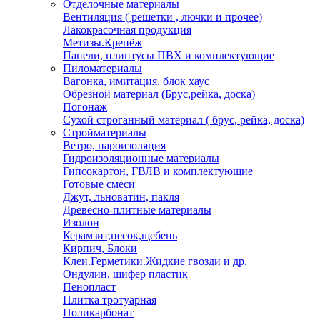
Отделочные материалы
Вентиляция ( решетки , лючки и прочее)
Лакокрасочная продукция
Метизы.Крепёж
Панели, плинтусы ПВХ и комплектующие
Пиломатериалы
Вагонка, имитация, блок хаус
Обрезной материал (Брус,рейка, доска)
Погонаж
Сухой строганный материал ( брус, рейка, доска)
Стройматериалы
Ветро, пароизоляция
Гидроизоляционные материалы
Гипсокартон, ГВЛВ и комплектующие
Готовые смеси
Джут, льноватин, пакля
Древесно-плитные материалы
Изолон
Керамзит,песок,щебень
Кирпич, Блоки
Клеи.Герметики.Жидкие гвозди и др.
Ондулин, шифер пластик
Пенопласт
Плитка тротуарная
Поликарбонат