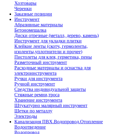
Хозтовары
Черенки
Заказные позиции
Инструмент
Абразивные материалы
Бетономешалка
Диски отрезные (металл, дерево, камень)
Инструмент для укладки плитки
Клейкие ленты (скотч, гермоленты,
изоленты,уплотнители и прочее)
Пистолеты для клея, герметика, пены
Разметочный инструмент
Расходные материалы и оснастка для
электроинструмента
Ручки для инструмента
Ручной инструмент
Средства индивидуальной защиты
Стяжные ремни,троса
Хранение инструмента
Штукатурно малярный инструмент
Щетки по металлу
Электроды
Канализация ПВХ.Водопровод.Отопление
Водоотведение
Водопровод