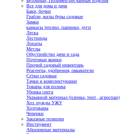
Бетонные, Полимер-песчанные изделия
Все для дома и дачи
Баки, бочки
Грабли, вилы буры садовые
Замки
каркасы теплиц. парники, дуги
Леска
Лестницы
Лопаты
Метлы
Обустройство дачи и сада
Почтовые ящики
Прочий садовый инвентарь
Реагенты, удобрения, омыватели
Сетки садовые
Тачки и комплектующие
Товары для полива
Уборка снега
Укрывной материал (пленка, тент , агроспан)
Хоз. нужды УЖУ
Хозтовары
Черенки
Заказные позиции
Инструмент
Абразивные материалы