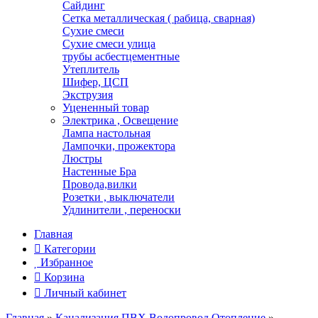
Сайдинг
Сетка металлическая ( рабица, сварная)
Сухие смеси
Сухие смеси улица
трубы асбестцементные
Утеплитель
Шифер, ЦСП
Экструзия
Уцененный товар
Электрика , Освещение
Лампа настольная
Лампочки, прожектора
Люстры
Настенные Бра
Провода,вилки
Розетки , выключатели
Удлинители , переноски
Главная
Категории
Избранное
Корзина
Личный кабинет
Главная
»
Канализация ПВХ.Водопровод.Отопление
»