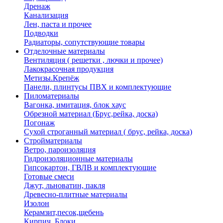
Дренаж
Канализация
Лен, паста и прочее
Подводки
Радиаторы, сопутствующие товары
Отделочные материалы
Вентиляция ( решетки , лючки и прочее)
Лакокрасочная продукция
Метизы.Крепёж
Панели, плинтусы ПВХ и комплектующие
Пиломатериалы
Вагонка, имитация, блок хаус
Обрезной материал (Брус,рейка, доска)
Погонаж
Сухой строганный материал ( брус, рейка, доска)
Стройматериалы
Ветро, пароизоляция
Гидроизоляционные материалы
Гипсокартон, ГВЛВ и комплектующие
Готовые смеси
Джут, льноватин, пакля
Древесно-плитные материалы
Изолон
Керамзит,песок,щебень
Кирпич, Блоки