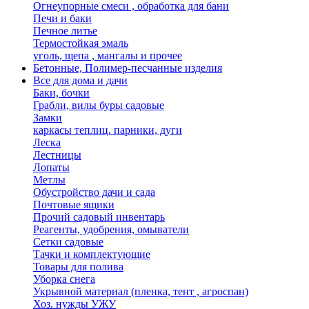
Огнеупорные смеси , обработка для бани
Печи и баки
Печное литье
Термостойкая эмаль
уголь, щепа , мангалы и прочее
Бетонные, Полимер-песчанные изделия
Все для дома и дачи
Баки, бочки
Грабли, вилы буры садовые
Замки
каркасы теплиц. парники, дуги
Леска
Лестницы
Лопаты
Метлы
Обустройство дачи и сада
Почтовые ящики
Прочий садовый инвентарь
Реагенты, удобрения, омыватели
Сетки садовые
Тачки и комплектующие
Товары для полива
Уборка снега
Укрывной материал (пленка, тент , агроспан)
Хоз. нужды УЖУ