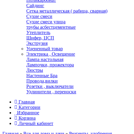
Поликарбонат
Сайдинг
Сетка металлическая ( рабица, сварная)
Сухие смеси
Сухие смеси улица
трубы асбестцементные
Утеплитель
Шифер, ЦСП
Экструзия
Уцененный товар
Электрика , Освещение
Лампа настольная
Лампочки, прожектора
Люстры
Настенные Бра
Провода,вилки
Розетки , выключатели
Удлинители , переноски
Главная
Категории
Избранное
Корзина
Личный кабинет
Главная
»
Все для дома и дачи
»
Реагенты, удобрения,