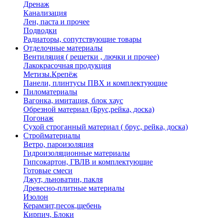
Дренаж
Канализация
Лен, паста и прочее
Подводки
Радиаторы, сопутствующие товары
Отделочные материалы
Вентиляция ( решетки , лючки и прочее)
Лакокрасочная продукция
Метизы.Крепёж
Панели, плинтусы ПВХ и комплектующие
Пиломатериалы
Вагонка, имитация, блок хаус
Обрезной материал (Брус,рейка, доска)
Погонаж
Сухой строганный материал ( брус, рейка, доска)
Стройматериалы
Ветро, пароизоляция
Гидроизоляционные материалы
Гипсокартон, ГВЛВ и комплектующие
Готовые смеси
Джут, льноватин, пакля
Древесно-плитные материалы
Изолон
Керамзит,песок,щебень
Кирпич, Блоки