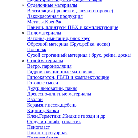
Отделочные материалы
Вентиляция ( решетки , лючки и прочее)
Лакокрасочная продукция
Метизы.Крепёж
Панели, плинтусы ПВХ и комплектующие
Пиломатериалы
Вагонка, имитация, блок хаус
Обрезной материал (Брус,рейка, доска)
Погонаж
Сухой строганный материал ( брус, рейка, доска)
Стройматериалы
Ветро, пароизоляция
Гидроизоляционные материалы
Гипсокартон, ГВЛВ и комплектующие
Готовые смеси
Джут, льноватин, пакля
Древесно-плитные материалы
Изолон
Керамзит,песок,щебень
Кирпич, Блоки
Клеи.Герметики.Жидкие гвозди и др.
Ондулин, шифер пластик
Пенопласт
Плитка тротуарная