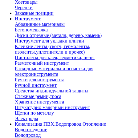
Хозтовары
Черенки
Заказные позиции
Инструмент
Абразивные материалы
Бетономешалка
Диски отрезные (металл, дерево, камень)
Инструмент для укладки плитки
Клейкие ленты (скотч, гермоленты,
изоленты,уплотнители и прочее)
Пистолеты для клея, герметика, пены
Разметочный инструмент
Расходные материалы и оснастка для
электроинструмента
Ручки для инструмента
Ручной инструмент
Средства индивидуальной защиты
Стяжные ремни,троса
Хранение инструмента
Штукатурно малярный инструмент
Щетки по металлу
Электроды
Канализация ПВХ.Водопровод.Отопление
Водоотведение
Водопровод