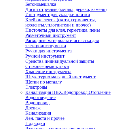
Бетономешалка
Диски отрезные (металл, дерево, камень)
Инструмент для укладки плитки
Клейкие ленты (скотч, гермоленты,
изоленты,уплотнители и прочее)
Пистолеты для клея, герметика, пены
Разметочный инструмент
Расходные материалы и оснастка для
электроинструмента
Ручки для инструмента
Ручной инструмент
Средства индивидуальной защиты
Стяжные ремни,троса
Хранение инструмента
Штукатурно малярный инструмент
Щетки по металлу
Электроды
Канализация ПВХ.Водопровод.Отопление
Водоотведение
Водопровод
Дренаж
Канализация
Лен, паста и прочее
Подводки
Радиаторы, сопутствующие товары