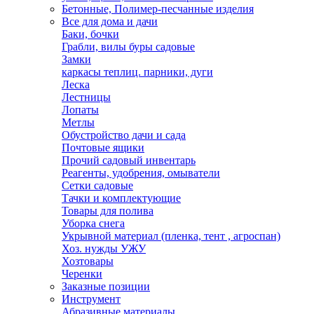
Бетонные, Полимер-песчанные изделия
Все для дома и дачи
Баки, бочки
Грабли, вилы буры садовые
Замки
каркасы теплиц. парники, дуги
Леска
Лестницы
Лопаты
Метлы
Обустройство дачи и сада
Почтовые ящики
Прочий садовый инвентарь
Реагенты, удобрения, омыватели
Сетки садовые
Тачки и комплектующие
Товары для полива
Уборка снега
Укрывной материал (пленка, тент , агроспан)
Хоз. нужды УЖУ
Хозтовары
Черенки
Заказные позиции
Инструмент
Абразивные материалы