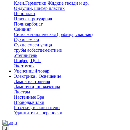
Клеи.Герметики.Жидкие гвозди и др.
Ондулин, шифер пластик
Пенопласт
Плитка тротуарная
Поликарбонат
Сайдинг
Сетка металлическая ( рабица, сварная)
Сухие смеси
Сухие смеси улица
трубы асбестцементные
Утеплитель
Шифер, ЦСП
Экструзия
Уцененный товар
Электрика , Освещение
Лампа настольная
Лампочки, прожектора
Люстры
Настенные Бра
Провода,вилки
Розетки , выключатели
Удлинители , переноски