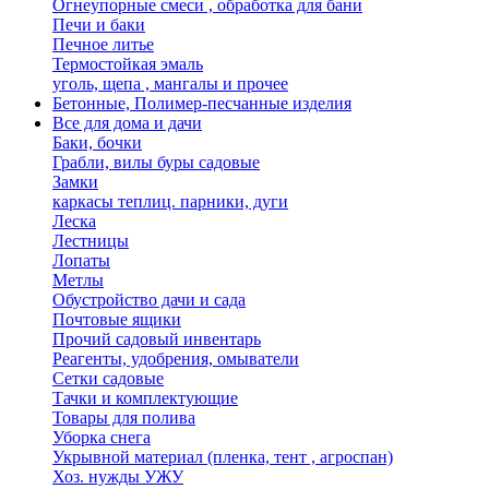
Огнеупорные смеси , обработка для бани
Печи и баки
Печное литье
Термостойкая эмаль
уголь, щепа , мангалы и прочее
Бетонные, Полимер-песчанные изделия
Все для дома и дачи
Баки, бочки
Грабли, вилы буры садовые
Замки
каркасы теплиц. парники, дуги
Леска
Лестницы
Лопаты
Метлы
Обустройство дачи и сада
Почтовые ящики
Прочий садовый инвентарь
Реагенты, удобрения, омыватели
Сетки садовые
Тачки и комплектующие
Товары для полива
Уборка снега
Укрывной материал (пленка, тент , агроспан)
Хоз. нужды УЖУ