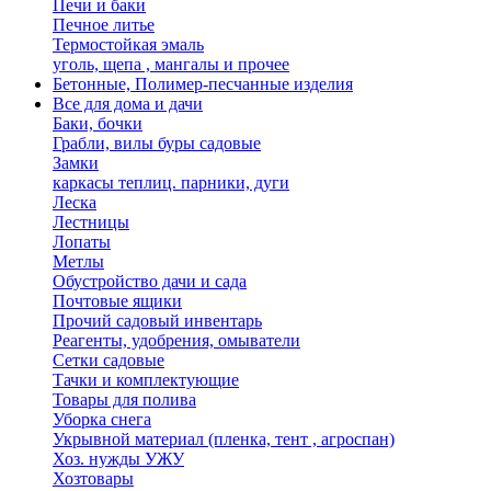
Печи и баки
Печное литье
Термостойкая эмаль
уголь, щепа , мангалы и прочее
Бетонные, Полимер-песчанные изделия
Все для дома и дачи
Баки, бочки
Грабли, вилы буры садовые
Замки
каркасы теплиц. парники, дуги
Леска
Лестницы
Лопаты
Метлы
Обустройство дачи и сада
Почтовые ящики
Прочий садовый инвентарь
Реагенты, удобрения, омыватели
Сетки садовые
Тачки и комплектующие
Товары для полива
Уборка снега
Укрывной материал (пленка, тент , агроспан)
Хоз. нужды УЖУ
Хозтовары