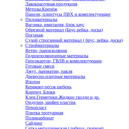
Лакокрасочная продукция
Метизы.Крепёж
Панели, плинтусы ПВХ и комплектующие
Пиломатериалы
Вагонка, имитация, блок хаус
Обрезной материал (Брус,рейка, доска)
Погонаж
Сухой строганный материал ( брус, рейка, доска)
Стройматериалы
Ветро, пароизоляция
Гидроизоляционные материалы
Гипсокартон, ГВЛВ и комплектующие
Готовые смеси
Джут, льноватин, пакля
Древесно-плитные материалы
Изолон
Керамзит,песок,щебень
Кирпич, Блоки
Клеи.Герметики.Жидкие гвозди и др.
Ондулин, шифер пластик
Пенопласт
Плитка тротуарная
Поликарбонат
Сайдинг
Сетка металлическая ( рабица, сварная)