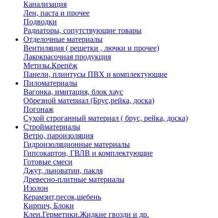
Канализация
Лен, паста и прочее
Подводки
Радиаторы, сопутствующие товары
Отделочные материалы
Вентиляция ( решетки , лючки и прочее)
Лакокрасочная продукция
Метизы.Крепёж
Панели, плинтусы ПВХ и комплектующие
Пиломатериалы
Вагонка, имитация, блок хаус
Обрезной материал (Брус,рейка, доска)
Погонаж
Сухой строганный материал ( брус, рейка, доска)
Стройматериалы
Ветро, пароизоляция
Гидроизоляционные материалы
Гипсокартон, ГВЛВ и комплектующие
Готовые смеси
Джут, льноватин, пакля
Древесно-плитные материалы
Изолон
Керамзит,песок,щебень
Кирпич, Блоки
Клеи.Герметики.Жидкие гвозди и др.