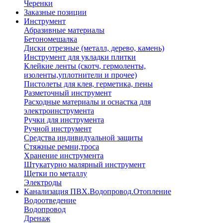
Черенки
Заказные позиции
Инструмент
Абразивные материалы
Бетономешалка
Диски отрезные (металл, дерево, камень)
Инструмент для укладки плитки
Клейкие ленты (скотч, гермоленты,
изоленты,уплотнители и прочее)
Пистолеты для клея, герметика, пены
Разметочный инструмент
Расходные материалы и оснастка для
электроинструмента
Ручки для инструмента
Ручной инструмент
Средства индивидуальной защиты
Стяжные ремни,троса
Хранение инструмента
Штукатурно малярный инструмент
Щетки по металлу
Электроды
Канализация ПВХ.Водопровод.Отопление
Водоотведение
Водопровод
Дренаж