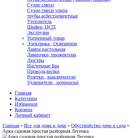
Сухие смеси
Сухие смеси улица
трубы асбестцементные
Утеплитель
Шифер, ЦСП
Экструзия
Уцененный товар
Электрика , Освещение
Лампа настольная
Лампочки, прожектора
Люстры
Настенные Бра
Провода,вилки
Розетки , выключатели
Удлинители , переноски
Главная
Категории
Избранное
Корзина
Личный кабинет
Главная
»
Все для дома и дачи
»
Обустройство дачи и сада
»
Арка садовая простая разборная Лесенка