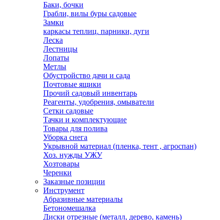
Баки, бочки
Грабли, вилы буры садовые
Замки
каркасы теплиц. парники, дуги
Леска
Лестницы
Лопаты
Метлы
Обустройство дачи и сада
Почтовые ящики
Прочий садовый инвентарь
Реагенты, удобрения, омыватели
Сетки садовые
Тачки и комплектующие
Товары для полива
Уборка снега
Укрывной материал (пленка, тент , агроспан)
Хоз. нужды УЖУ
Хозтовары
Черенки
Заказные позиции
Инструмент
Абразивные материалы
Бетономешалка
Диски отрезные (металл, дерево, камень)