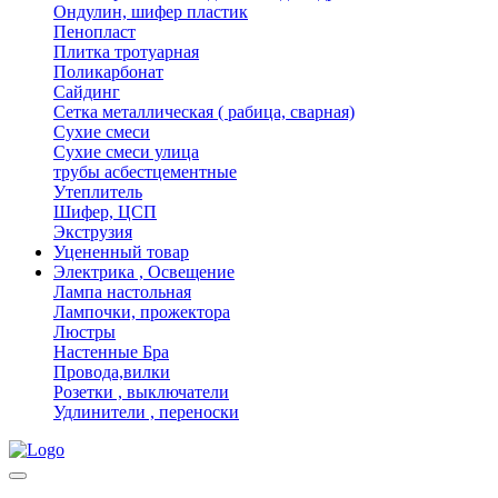
Ондулин, шифер пластик
Пенопласт
Плитка тротуарная
Поликарбонат
Сайдинг
Сетка металлическая ( рабица, сварная)
Сухие смеси
Сухие смеси улица
трубы асбестцементные
Утеплитель
Шифер, ЦСП
Экструзия
Уцененный товар
Электрика , Освещение
Лампа настольная
Лампочки, прожектора
Люстры
Настенные Бра
Провода,вилки
Розетки , выключатели
Удлинители , переноски