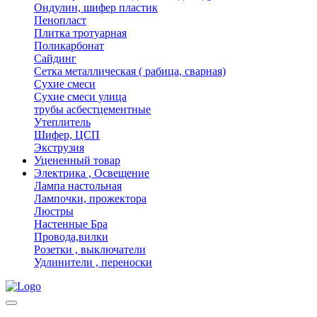
Ондулин, шифер пластик
Пенопласт
Плитка тротуарная
Поликарбонат
Сайдинг
Сетка металлическая ( рабица, сварная)
Сухие смеси
Сухие смеси улица
трубы асбестцементные
Утеплитель
Шифер, ЦСП
Экструзия
Уцененный товар
Электрика , Освещение
Лампа настольная
Лампочки, прожектора
Люстры
Настенные Бра
Провода,вилки
Розетки , выключатели
Удлинители , переноски