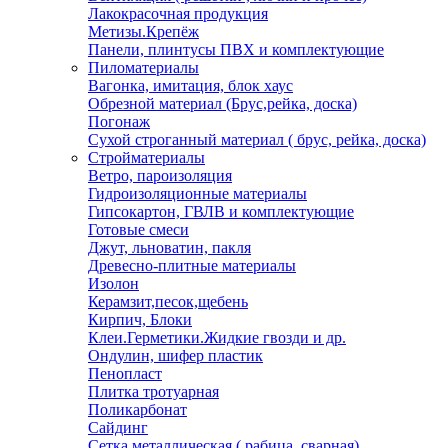
Лакокрасочная продукция
Метизы.Крепёж
Панели, плинтусы ПВХ и комплектующие
Пиломатериалы
Вагонка, имитация, блок хаус
Обрезной материал (Брус,рейка, доска)
Погонаж
Сухой строганный материал ( брус, рейка, доска)
Стройматериалы
Ветро, пароизоляция
Гидроизоляционные материалы
Гипсокартон, ГВЛВ и комплектующие
Готовые смеси
Джут, льноватин, пакля
Древесно-плитные материалы
Изолон
Керамзит,песок,щебень
Кирпич, Блоки
Клеи.Герметики.Жидкие гвозди и др.
Ондулин, шифер пластик
Пенопласт
Плитка тротуарная
Поликарбонат
Сайдинг
Сетка металлическая ( рабица, сварная)