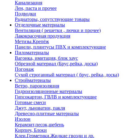
Канализация
Лен, паста и прочее
Подводки
Радиаторы, сопутствующие товары
Отделочные материалы
Вентиляция ( решетки , лючки и прочее)
Лакокрасочная продукция
Метизы.Крепёж
Панели, плинтусы ПВХ и комплектующие
Пиломатериалы
Вагонка, имитация, блок хаус
Обрезной материал (Брус,рейка, доска)
Погонаж
Сухой строганный материал ( брус, рейка, доска)
Стройматериалы
Ветро, пароизоляция
Гидроизоляционные материалы
Гипсокартон, ГВЛВ и комплектующие
Готовые смеси
Джут, льноватин, пакля
Древесно-плитные материалы
Изолон
Керамзит,песок,щебень
Кирпич, Блоки
Клеи.Герметики.Жидкие гвозди и др.