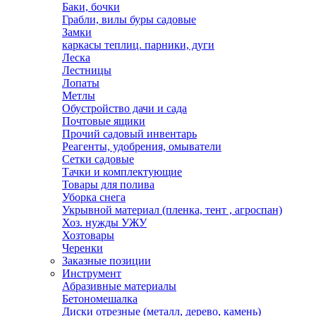
Баки, бочки
Грабли, вилы буры садовые
Замки
каркасы теплиц. парники, дуги
Леска
Лестницы
Лопаты
Метлы
Обустройство дачи и сада
Почтовые ящики
Прочий садовый инвентарь
Реагенты, удобрения, омыватели
Сетки садовые
Тачки и комплектующие
Товары для полива
Уборка снега
Укрывной материал (пленка, тент , агроспан)
Хоз. нужды УЖУ
Хозтовары
Черенки
Заказные позиции
Инструмент
Абразивные материалы
Бетономешалка
Диски отрезные (металл, дерево, камень)