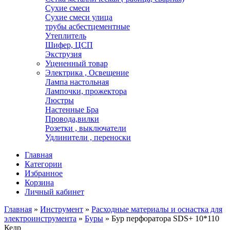
Сухие смеси
Сухие смеси улица
трубы асбестцементные
Утеплитель
Шифер, ЦСП
Экструзия
Уцененный товар
Электрика , Освещение
Лампа настольная
Лампочки, прожектора
Люстры
Настенные Бра
Провода,вилки
Розетки , выключатели
Удлинители , переноски
Главная
Категории
Избранное
Корзина
Личный кабинет
Главная
»
Инструмент
»
Расходные материалы и оснастка для
электроинструмента
»
Буры
»
Бур перфоратора SDS+ 10*110
Кедр