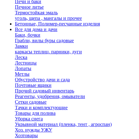
Печи и баки
Печное литье
Термостойкая эмаль
уголь, щепа , мангалы и прочее
Бетонные, Полимер-песчанные изделия
Все для дома и дачи
Баки, бочки
Грабли, вилы буры садовые
Замки
каркасы теплиц. парники, дуги
Леска
Лестницы
Лопаты
Метлы
Обустройство дачи и сада
Почтовые ящики
Прочий садовый инвентарь
Реагенты, удобрения, омыватели
Сетки садовые
Тачки и комплектующие
Товары для полива
Уборка снега
Укрывной материал (пленка, тент , агроспан)
Хоз. нужды УЖУ
Хозтовары