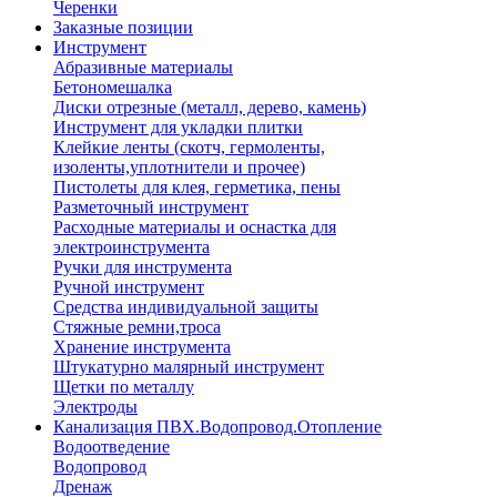
Черенки
Заказные позиции
Инструмент
Абразивные материалы
Бетономешалка
Диски отрезные (металл, дерево, камень)
Инструмент для укладки плитки
Клейкие ленты (скотч, гермоленты,
изоленты,уплотнители и прочее)
Пистолеты для клея, герметика, пены
Разметочный инструмент
Расходные материалы и оснастка для
электроинструмента
Ручки для инструмента
Ручной инструмент
Средства индивидуальной защиты
Стяжные ремни,троса
Хранение инструмента
Штукатурно малярный инструмент
Щетки по металлу
Электроды
Канализация ПВХ.Водопровод.Отопление
Водоотведение
Водопровод
Дренаж