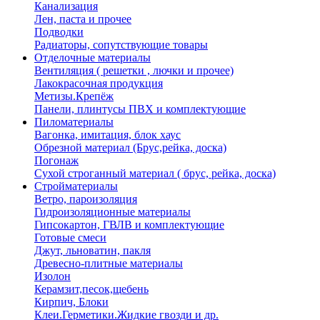
Канализация
Лен, паста и прочее
Подводки
Радиаторы, сопутствующие товары
Отделочные материалы
Вентиляция ( решетки , лючки и прочее)
Лакокрасочная продукция
Метизы.Крепёж
Панели, плинтусы ПВХ и комплектующие
Пиломатериалы
Вагонка, имитация, блок хаус
Обрезной материал (Брус,рейка, доска)
Погонаж
Сухой строганный материал ( брус, рейка, доска)
Стройматериалы
Ветро, пароизоляция
Гидроизоляционные материалы
Гипсокартон, ГВЛВ и комплектующие
Готовые смеси
Джут, льноватин, пакля
Древесно-плитные материалы
Изолон
Керамзит,песок,щебень
Кирпич, Блоки
Клеи.Герметики.Жидкие гвозди и др.