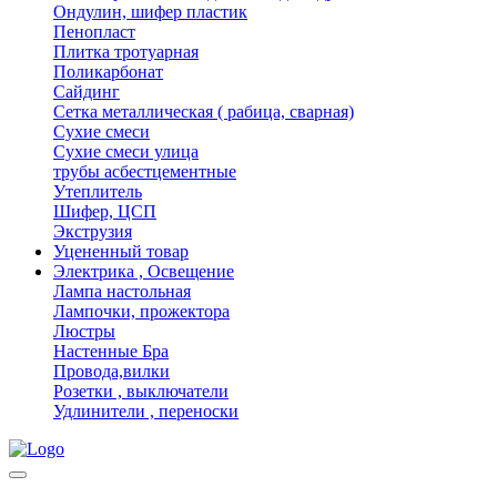
Ондулин, шифер пластик
Пенопласт
Плитка тротуарная
Поликарбонат
Сайдинг
Сетка металлическая ( рабица, сварная)
Сухие смеси
Сухие смеси улица
трубы асбестцементные
Утеплитель
Шифер, ЦСП
Экструзия
Уцененный товар
Электрика , Освещение
Лампа настольная
Лампочки, прожектора
Люстры
Настенные Бра
Провода,вилки
Розетки , выключатели
Удлинители , переноски