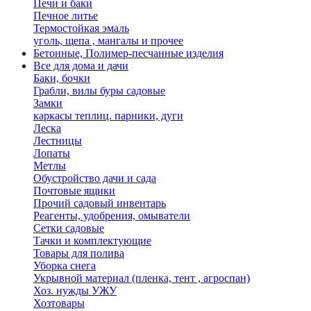
Печи и баки
Печное литье
Термостойкая эмаль
уголь, щепа , мангалы и прочее
Бетонные, Полимер-песчанные изделия
Все для дома и дачи
Баки, бочки
Грабли, вилы буры садовые
Замки
каркасы теплиц. парники, дуги
Леска
Лестницы
Лопаты
Метлы
Обустройство дачи и сада
Почтовые ящики
Прочий садовый инвентарь
Реагенты, удобрения, омыватели
Сетки садовые
Тачки и комплектующие
Товары для полива
Уборка снега
Укрывной материал (пленка, тент , агроспан)
Хоз. нужды УЖУ
Хозтовары