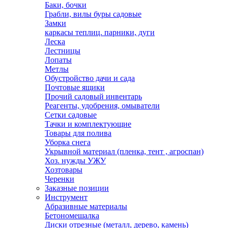
Баки, бочки
Грабли, вилы буры садовые
Замки
каркасы теплиц. парники, дуги
Леска
Лестницы
Лопаты
Метлы
Обустройство дачи и сада
Почтовые ящики
Прочий садовый инвентарь
Реагенты, удобрения, омыватели
Сетки садовые
Тачки и комплектующие
Товары для полива
Уборка снега
Укрывной материал (пленка, тент , агроспан)
Хоз. нужды УЖУ
Хозтовары
Черенки
Заказные позиции
Инструмент
Абразивные материалы
Бетономешалка
Диски отрезные (металл, дерево, камень)