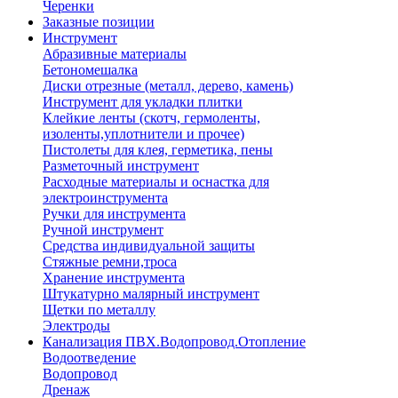
Черенки
Заказные позиции
Инструмент
Абразивные материалы
Бетономешалка
Диски отрезные (металл, дерево, камень)
Инструмент для укладки плитки
Клейкие ленты (скотч, гермоленты,
изоленты,уплотнители и прочее)
Пистолеты для клея, герметика, пены
Разметочный инструмент
Расходные материалы и оснастка для
электроинструмента
Ручки для инструмента
Ручной инструмент
Средства индивидуальной защиты
Стяжные ремни,троса
Хранение инструмента
Штукатурно малярный инструмент
Щетки по металлу
Электроды
Канализация ПВХ.Водопровод.Отопление
Водоотведение
Водопровод
Дренаж