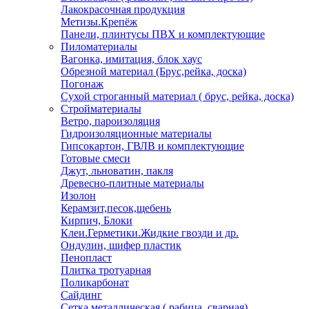
Лакокрасочная продукция
Метизы.Крепёж
Панели, плинтусы ПВХ и комплектующие
Пиломатериалы
Вагонка, имитация, блок хаус
Обрезной материал (Брус,рейка, доска)
Погонаж
Сухой строганный материал ( брус, рейка, доска)
Стройматериалы
Ветро, пароизоляция
Гидроизоляционные материалы
Гипсокартон, ГВЛВ и комплектующие
Готовые смеси
Джут, льноватин, пакля
Древесно-плитные материалы
Изолон
Керамзит,песок,щебень
Кирпич, Блоки
Клеи.Герметики.Жидкие гвозди и др.
Ондулин, шифер пластик
Пенопласт
Плитка тротуарная
Поликарбонат
Сайдинг
Сетка металлическая ( рабица, сварная)