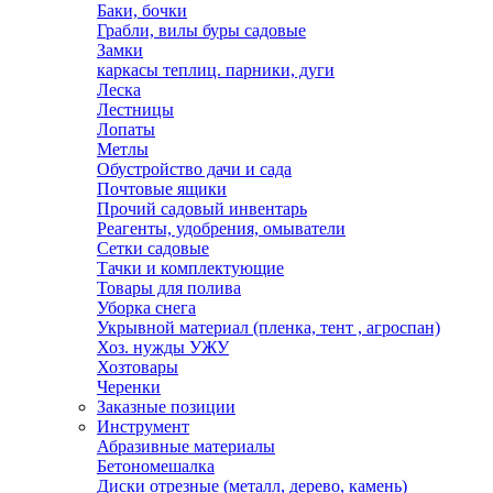
Баки, бочки
Грабли, вилы буры садовые
Замки
каркасы теплиц. парники, дуги
Леска
Лестницы
Лопаты
Метлы
Обустройство дачи и сада
Почтовые ящики
Прочий садовый инвентарь
Реагенты, удобрения, омыватели
Сетки садовые
Тачки и комплектующие
Товары для полива
Уборка снега
Укрывной материал (пленка, тент , агроспан)
Хоз. нужды УЖУ
Хозтовары
Черенки
Заказные позиции
Инструмент
Абразивные материалы
Бетономешалка
Диски отрезные (металл, дерево, камень)