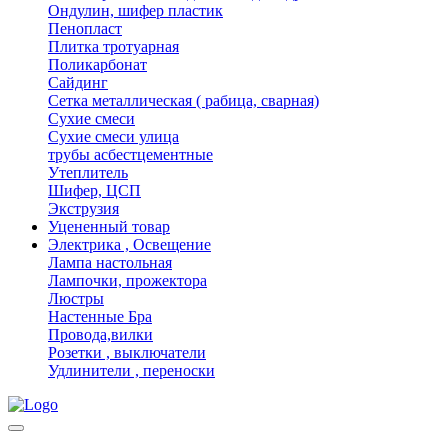
Ондулин, шифер пластик
Пенопласт
Плитка тротуарная
Поликарбонат
Сайдинг
Сетка металлическая ( рабица, сварная)
Сухие смеси
Сухие смеси улица
трубы асбестцементные
Утеплитель
Шифер, ЦСП
Экструзия
Уцененный товар
Электрика , Освещение
Лампа настольная
Лампочки, прожектора
Люстры
Настенные Бра
Провода,вилки
Розетки , выключатели
Удлинители , переноски