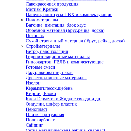
Лакокрасочная продукция
Метизы.Крепёж
Панели, плинтусы ПВХ и комплектующие
Пиломатериалы
Вагонка, имитация, блок хаус
Обрезной материал (Брус,рейка, доска)
Погонаж
Сухой строганный материал ( брус, рейка, доска)
Стройматериалы
Ветро, пароизоляция
Гидроизоляционные материалы
Гипсокартон, ГВЛВ и комплектующие
Готовые смеси
Джут, льноватин, пакля
Древесно-плитные материалы
Изолон
Керамзит,песок,щебень
Кирпич, Блоки
Клеи.Герметики.Жидкие гвозди и др.
Ондулин, шифер пластик
Пенопласт
Плитка тротуарная
Поликарбонат
Сайдинг
Сетка металлическая ( рабица, сварная)