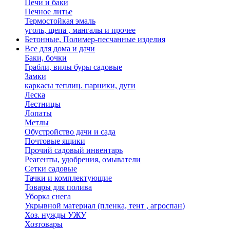
Печи и баки
Печное литье
Термостойкая эмаль
уголь, щепа , мангалы и прочее
Бетонные, Полимер-песчанные изделия
Все для дома и дачи
Баки, бочки
Грабли, вилы буры садовые
Замки
каркасы теплиц. парники, дуги
Леска
Лестницы
Лопаты
Метлы
Обустройство дачи и сада
Почтовые ящики
Прочий садовый инвентарь
Реагенты, удобрения, омыватели
Сетки садовые
Тачки и комплектующие
Товары для полива
Уборка снега
Укрывной материал (пленка, тент , агроспан)
Хоз. нужды УЖУ
Хозтовары