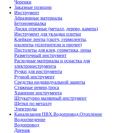
Черенки
Заказные позиции
Инструмент
Абразивные материалы
Бетономешалка
Диски отрезные (металл, дерево, камень)
Инструмент для укладки плитки
Клейкие ленты (скотч, гермоленты,
изоленты,уплотнители и прочее)
Пистолеты для клея, герметика, пены
Разметочный инструмент
Расходные материалы и оснастка для
электроинструмента
Ручки для инструмента
Ручной инструмент
Средства индивидуальной защиты
Стяжные ремни,троса
Хранение инструмента
Штукатурно малярный инструмент
Щетки по металлу
Электроды
Канализация ПВХ.Водопровод.Отопление
Водоотведение
Водопровод
Дренаж