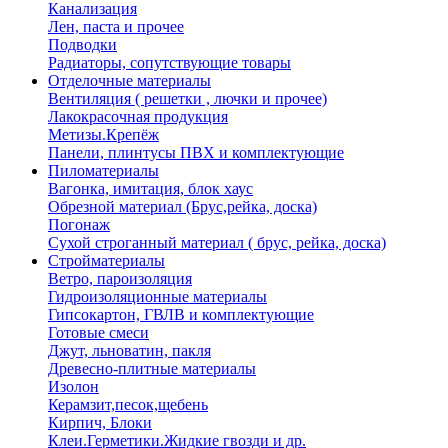
Канализация
Лен, паста и прочее
Подводки
Радиаторы, сопутствующие товары
Отделочные материалы
Вентиляция ( решетки , лючки и прочее)
Лакокрасочная продукция
Метизы.Крепёж
Панели, плинтусы ПВХ и комплектующие
Пиломатериалы
Вагонка, имитация, блок хаус
Обрезной материал (Брус,рейка, доска)
Погонаж
Сухой строганный материал ( брус, рейка, доска)
Стройматериалы
Ветро, пароизоляция
Гидроизоляционные материалы
Гипсокартон, ГВЛВ и комплектующие
Готовые смеси
Джут, льноватин, пакля
Древесно-плитные материалы
Изолон
Керамзит,песок,щебень
Кирпич, Блоки
Клеи.Герметики.Жидкие гвозди и др.