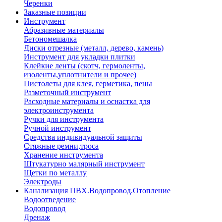
Черенки
Заказные позиции
Инструмент
Абразивные материалы
Бетономешалка
Диски отрезные (металл, дерево, камень)
Инструмент для укладки плитки
Клейкие ленты (скотч, гермоленты,
изоленты,уплотнители и прочее)
Пистолеты для клея, герметика, пены
Разметочный инструмент
Расходные материалы и оснастка для
электроинструмента
Ручки для инструмента
Ручной инструмент
Средства индивидуальной защиты
Стяжные ремни,троса
Хранение инструмента
Штукатурно малярный инструмент
Щетки по металлу
Электроды
Канализация ПВХ.Водопровод.Отопление
Водоотведение
Водопровод
Дренаж