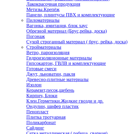
Лакокрасочная продукция
Метизы.Крепёж
Панели, плинтусы ПВХ и комплектующие
Пиломатериалы
Вагонка, имитация, блок хаус
Обрезной материал (Брус,рейка, доска)
Погонаж
Сухой строганный материал ( брус, рейка, доска)
Стройматериалы
Ветро, пароизоляция
Гидроизоляционные материалы
Гипсокартон, ГВЛВ и комплектующие
Готовые смеси
Джут, льноватин, пакля
Древесно-плитные материалы
Изолон
Керамзит,песок,щебень
Кирпич, Блоки
Клеи.Герметики.Жидкие гвозди и др.
Ондулин, шифер пластик
Пенопласт
Плитка тротуарная
Поликарбонат
Сайдинг
Сетка металлическая ( рабица, сварная)