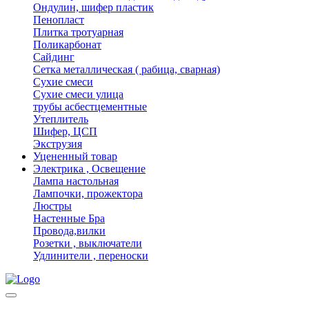
Ондулин, шифер пластик
Пенопласт
Плитка тротуарная
Поликарбонат
Сайдинг
Сетка металлическая ( рабица, сварная)
Сухие смеси
Сухие смеси улица
трубы асбестцементные
Утеплитель
Шифер, ЦСП
Экструзия
Уцененный товар
Электрика , Освещение
Лампа настольная
Лампочки, прожектора
Люстры
Настенные Бра
Провода,вилки
Розетки , выключатели
Удлинители , переноски