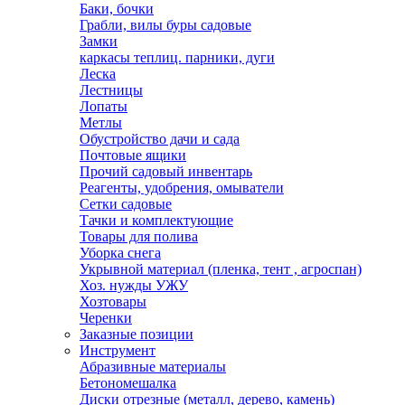
Баки, бочки
Грабли, вилы буры садовые
Замки
каркасы теплиц. парники, дуги
Леска
Лестницы
Лопаты
Метлы
Обустройство дачи и сада
Почтовые ящики
Прочий садовый инвентарь
Реагенты, удобрения, омыватели
Сетки садовые
Тачки и комплектующие
Товары для полива
Уборка снега
Укрывной материал (пленка, тент , агроспан)
Хоз. нужды УЖУ
Хозтовары
Черенки
Заказные позиции
Инструмент
Абразивные материалы
Бетономешалка
Диски отрезные (металл, дерево, камень)