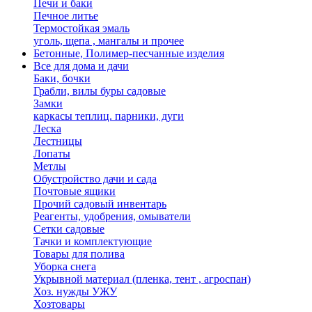
Печи и баки
Печное литье
Термостойкая эмаль
уголь, щепа , мангалы и прочее
Бетонные, Полимер-песчанные изделия
Все для дома и дачи
Баки, бочки
Грабли, вилы буры садовые
Замки
каркасы теплиц. парники, дуги
Леска
Лестницы
Лопаты
Метлы
Обустройство дачи и сада
Почтовые ящики
Прочий садовый инвентарь
Реагенты, удобрения, омыватели
Сетки садовые
Тачки и комплектующие
Товары для полива
Уборка снега
Укрывной материал (пленка, тент , агроспан)
Хоз. нужды УЖУ
Хозтовары