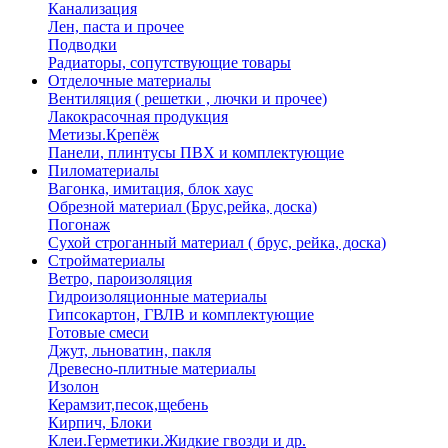
Канализация
Лен, паста и прочее
Подводки
Радиаторы, сопутствующие товары
Отделочные материалы
Вентиляция ( решетки , лючки и прочее)
Лакокрасочная продукция
Метизы.Крепёж
Панели, плинтусы ПВХ и комплектующие
Пиломатериалы
Вагонка, имитация, блок хаус
Обрезной материал (Брус,рейка, доска)
Погонаж
Сухой строганный материал ( брус, рейка, доска)
Стройматериалы
Ветро, пароизоляция
Гидроизоляционные материалы
Гипсокартон, ГВЛВ и комплектующие
Готовые смеси
Джут, льноватин, пакля
Древесно-плитные материалы
Изолон
Керамзит,песок,щебень
Кирпич, Блоки
Клеи.Герметики.Жидкие гвозди и др.