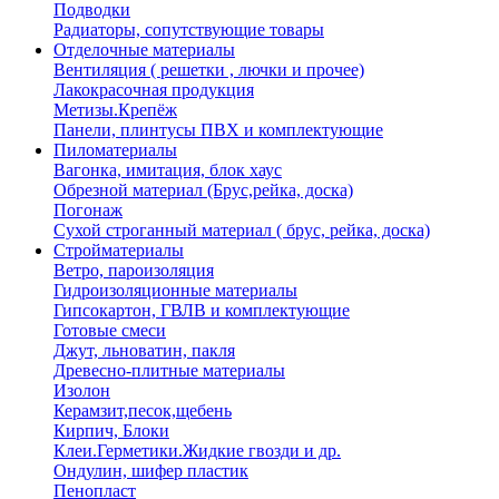
Подводки
Радиаторы, сопутствующие товары
Отделочные материалы
Вентиляция ( решетки , лючки и прочее)
Лакокрасочная продукция
Метизы.Крепёж
Панели, плинтусы ПВХ и комплектующие
Пиломатериалы
Вагонка, имитация, блок хаус
Обрезной материал (Брус,рейка, доска)
Погонаж
Сухой строганный материал ( брус, рейка, доска)
Стройматериалы
Ветро, пароизоляция
Гидроизоляционные материалы
Гипсокартон, ГВЛВ и комплектующие
Готовые смеси
Джут, льноватин, пакля
Древесно-плитные материалы
Изолон
Керамзит,песок,щебень
Кирпич, Блоки
Клеи.Герметики.Жидкие гвозди и др.
Ондулин, шифер пластик
Пенопласт