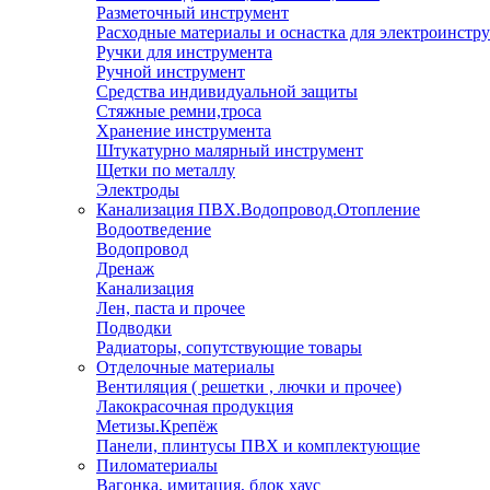
Разметочный инструмент
Расходные материалы и оснастка для электроинстр
Ручки для инструмента
Ручной инструмент
Средства индивидуальной защиты
Стяжные ремни,троса
Хранение инструмента
Штукатурно малярный инструмент
Щетки по металлу
Электроды
Канализация ПВХ.Водопровод.Отопление
Водоотведение
Водопровод
Дренаж
Канализация
Лен, паста и прочее
Подводки
Радиаторы, сопутствующие товары
Отделочные материалы
Вентиляция ( решетки , лючки и прочее)
Лакокрасочная продукция
Метизы.Крепёж
Панели, плинтусы ПВХ и комплектующие
Пиломатериалы
Вагонка, имитация, блок хаус