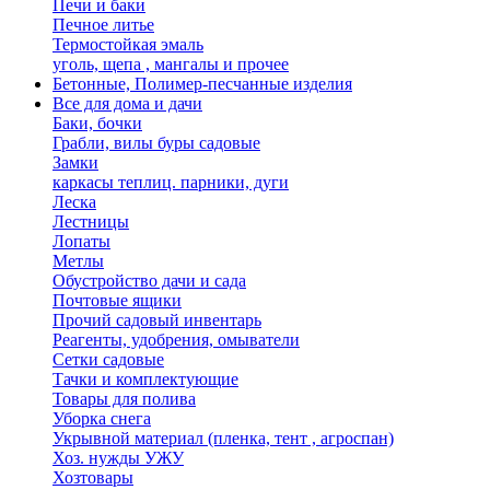
Печи и баки
Печное литье
Термостойкая эмаль
уголь, щепа , мангалы и прочее
Бетонные, Полимер-песчанные изделия
Все для дома и дачи
Баки, бочки
Грабли, вилы буры садовые
Замки
каркасы теплиц. парники, дуги
Леска
Лестницы
Лопаты
Метлы
Обустройство дачи и сада
Почтовые ящики
Прочий садовый инвентарь
Реагенты, удобрения, омыватели
Сетки садовые
Тачки и комплектующие
Товары для полива
Уборка снега
Укрывной материал (пленка, тент , агроспан)
Хоз. нужды УЖУ
Хозтовары