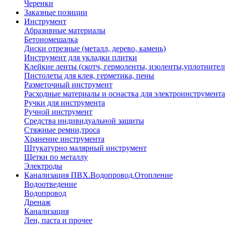
Черенки
Заказные позиции
Инструмент
Абразивные материалы
Бетономешалка
Диски отрезные (металл, дерево, камень)
Инструмент для укладки плитки
Клейкие ленты (скотч, гермоленты, изоленты,уплотнител
Пистолеты для клея, герметика, пены
Разметочный инструмент
Расходные материалы и оснастка для электроинструмента
Ручки для инструмента
Ручной инструмент
Средства индивидуальной защиты
Стяжные ремни,троса
Хранение инструмента
Штукатурно малярный инструмент
Щетки по металлу
Электроды
Канализация ПВХ.Водопровод.Отопление
Водоотведение
Водопровод
Дренаж
Канализация
Лен, паста и прочее