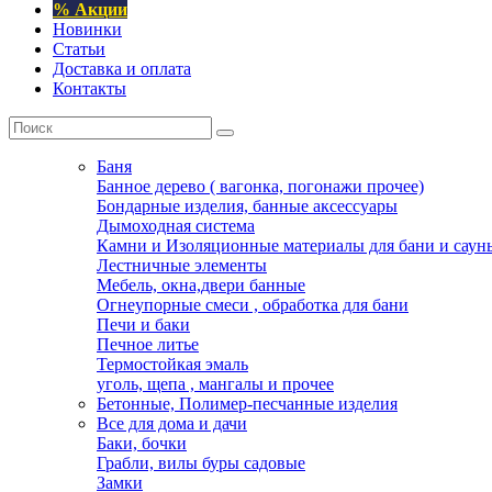
% Акции
Новинки
Статьи
Доставка и оплата
Контакты
Баня
Банное дерево ( вагонка, погонажи прочее)
Бондарные изделия, банные аксессуары
Дымоходная система
Камни и Изоляционные материалы для бани и саун
Лестничные элементы
Мебель, окна,двери банные
Огнеупорные смеси , обработка для бани
Печи и баки
Печное литье
Термостойкая эмаль
уголь, щепа , мангалы и прочее
Бетонные, Полимер-песчанные изделия
Все для дома и дачи
Баки, бочки
Грабли, вилы буры садовые
Замки