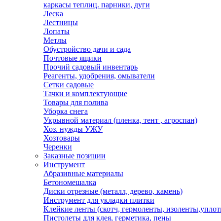
каркасы теплиц. парники, дуги
Леска
Лестницы
Лопаты
Метлы
Обустройство дачи и сада
Почтовые ящики
Прочий садовый инвентарь
Реагенты, удобрения, омыватели
Сетки садовые
Тачки и комплектующие
Товары для полива
Уборка снега
Укрывной материал (пленка, тент , агроспан)
Хоз. нужды УЖУ
Хозтовары
Черенки
Заказные позиции
Инструмент
Абразивные материалы
Бетономешалка
Диски отрезные (металл, дерево, камень)
Инструмент для укладки плитки
Клейкие ленты (скотч, гермоленты, изоленты,уплот
Пистолеты для клея, герметика, пены