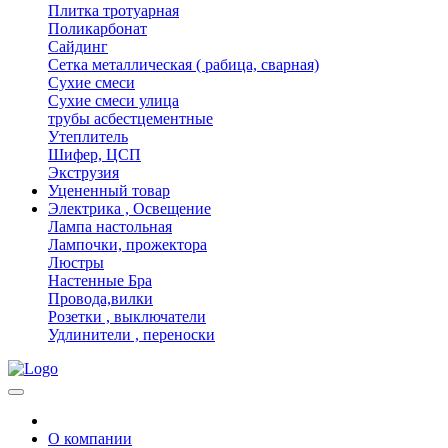
Плитка тротуарная
Поликарбонат
Сайдинг
Сетка металлическая ( рабица, сварная)
Сухие смеси
Сухие смеси улица
трубы асбестцементные
Утеплитель
Шифер, ЦСП
Экструзия
Уцененный товар
Электрика , Освещение
Лампа настольная
Лампочки, прожектора
Люстры
Настенные Бра
Провода,вилки
Розетки , выключатели
Удлинители , переноски
О компании