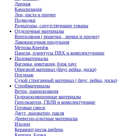
Дренаж
Канализация
Лен, паста и прочее
Подводки
Радиаторы, сопутствующие товары
Отделочные материалы
Вентиляция ( решетки , лючки и прочее)
Лакокрасочная продукция
Метизы.Крепёж
Панели, плинтусы ПВХ и комплектующие
Пиломатериалы
Вагонка, имитация, блок хаус
Обрезной материал (Брус,рейка, доска)
Погонаж
Сухой строганный материал ( брус, рейка, доска)
Стройматериалы
Ветро, пароизоляция
Гидроизоляционные материалы
Гипсокартон, ГВЛВ и комплектующие
Готовые смеси
Джут, льноватин, пакля
Древесно-плитные материалы
Изолон
Керамзит,песок,щебень
Кирпич, Блоки