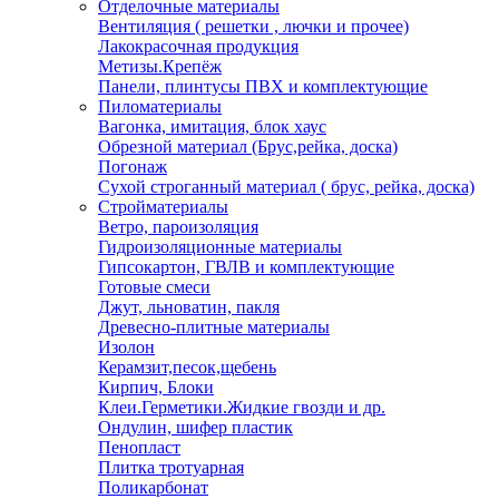
Отделочные материалы
Вентиляция ( решетки , лючки и прочее)
Лакокрасочная продукция
Метизы.Крепёж
Панели, плинтусы ПВХ и комплектующие
Пиломатериалы
Вагонка, имитация, блок хаус
Обрезной материал (Брус,рейка, доска)
Погонаж
Сухой строганный материал ( брус, рейка, доска)
Стройматериалы
Ветро, пароизоляция
Гидроизоляционные материалы
Гипсокартон, ГВЛВ и комплектующие
Готовые смеси
Джут, льноватин, пакля
Древесно-плитные материалы
Изолон
Керамзит,песок,щебень
Кирпич, Блоки
Клеи.Герметики.Жидкие гвозди и др.
Ондулин, шифер пластик
Пенопласт
Плитка тротуарная
Поликарбонат