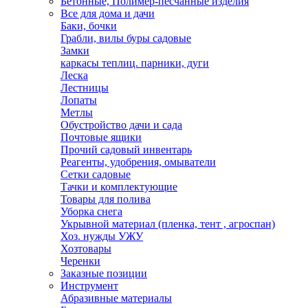
Бетонные, Полимер-песчанные изделия
Все для дома и дачи
Баки, бочки
Грабли, вилы буры садовые
Замки
каркасы теплиц. парники, дуги
Леска
Лестницы
Лопаты
Метлы
Обустройство дачи и сада
Почтовые ящики
Прочий садовый инвентарь
Реагенты, удобрения, омыватели
Сетки садовые
Тачки и комплектующие
Товары для полива
Уборка снега
Укрывной материал (пленка, тент , агроспан)
Хоз. нужды УЖУ
Хозтовары
Черенки
Заказные позиции
Инструмент
Абразивные материалы