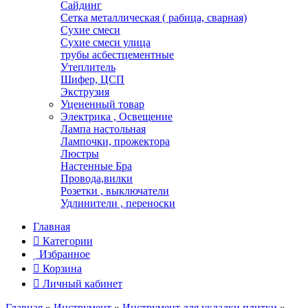
Сайдинг
Сетка металлическая ( рабица, сварная)
Сухие смеси
Сухие смеси улица
трубы асбестцементные
Утеплитель
Шифер, ЦСП
Экструзия
Уцененный товар
Электрика , Освещение
Лампа настольная
Лампочки, прожектора
Люстры
Настенные Бра
Провода,вилки
Розетки , выключатели
Удлинители , переноски
Главная
Категории
Избранное
Корзина
Личный кабинет
Главная
»
Инструмент
»
Инструмент для укладки плитки
»