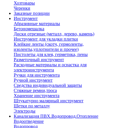
Хозтовары
Черенки
Заказные позиции
Инструмент
Абразивные материалы
Бетономешалка
Диски отрезные (металл, дерево, камень)
Инструмент для укладки плитки
Клейкие ленты (скотч, гермоленты,
изоленты,уплотнители и прочее)
Пистолеты для клея, герметика, пены
Разметочный инструмент
Расходные материалы и оснастка для
электроинструмента
Ручки для инструмента
Ручной инструмент
Средства индивидуальной защиты
Стяжные ремни,троса
Хранение инструмента
Штукатурно малярный инструмент
Щетки по металлу
Электроды
Канализация ПВХ.Водопровод.Отопление
Водоотведение
Водопровод