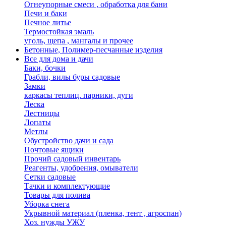
Огнеупорные смеси , обработка для бани
Печи и баки
Печное литье
Термостойкая эмаль
уголь, щепа , мангалы и прочее
Бетонные, Полимер-песчанные изделия
Все для дома и дачи
Баки, бочки
Грабли, вилы буры садовые
Замки
каркасы теплиц. парники, дуги
Леска
Лестницы
Лопаты
Метлы
Обустройство дачи и сада
Почтовые ящики
Прочий садовый инвентарь
Реагенты, удобрения, омыватели
Сетки садовые
Тачки и комплектующие
Товары для полива
Уборка снега
Укрывной материал (пленка, тент , агроспан)
Хоз. нужды УЖУ