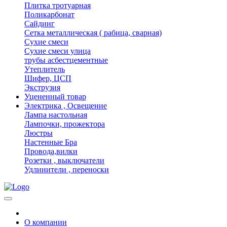
Плитка тротуарная
Поликарбонат
Сайдинг
Сетка металлическая ( рабица, сварная)
Сухие смеси
Сухие смеси улица
трубы асбестцементные
Утеплитель
Шифер, ЦСП
Экструзия
Уцененный товар
Электрика , Освещение
Лампа настольная
Лампочки, прожектора
Люстры
Настенные Бра
Провода,вилки
Розетки , выключатели
Удлинители , переноски
О компании