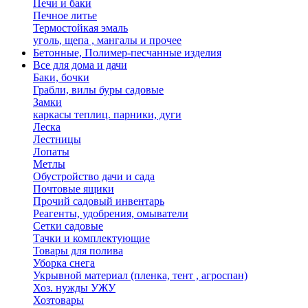
Печи и баки
Печное литье
Термостойкая эмаль
уголь, щепа , мангалы и прочее
Бетонные, Полимер-песчанные изделия
Все для дома и дачи
Баки, бочки
Грабли, вилы буры садовые
Замки
каркасы теплиц. парники, дуги
Леска
Лестницы
Лопаты
Метлы
Обустройство дачи и сада
Почтовые ящики
Прочий садовый инвентарь
Реагенты, удобрения, омыватели
Сетки садовые
Тачки и комплектующие
Товары для полива
Уборка снега
Укрывной материал (пленка, тент , агроспан)
Хоз. нужды УЖУ
Хозтовары