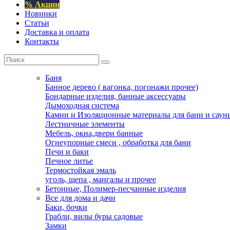
% Акции
Новинки
Статьи
Доставка и оплата
Контакты
Баня
Банное дерево ( вагонка, погонажи прочее)
Бондарные изделия, банные аксессуары
Дымоходная система
Камни и Изоляционные материалы для бани и саун
Лестничные элементы
Мебель, окна,двери банные
Огнеупорные смеси , обработка для бани
Печи и баки
Печное литье
Термостойкая эмаль
уголь, щепа , мангалы и прочее
Бетонные, Полимер-песчанные изделия
Все для дома и дачи
Баки, бочки
Грабли, вилы буры садовые
Замки