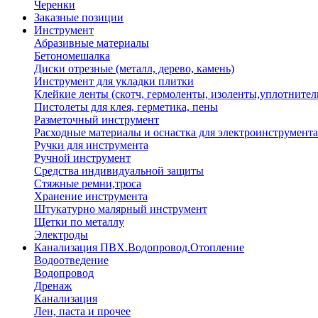
Черенки
Заказные позиции
Инструмент
Абразивные материалы
Бетономешалка
Диски отрезные (металл, дерево, камень)
Инструмент для укладки плитки
Клейкие ленты (скотч, гермоленты, изоленты,уплотнител
Пистолеты для клея, герметика, пены
Разметочный инструмент
Расходные материалы и оснастка для электроинструмента
Ручки для инструмента
Ручной инструмент
Средства индивидуальной защиты
Стяжные ремни,троса
Хранение инструмента
Штукатурно малярный инструмент
Щетки по металлу
Электроды
Канализация ПВХ.Водопровод.Отопление
Водоотведение
Водопровод
Дренаж
Канализация
Лен, паста и прочее