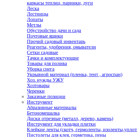
каркасы теплиц. парники, дуги
Леска
Лестницы
Лопаты
Метлы
Обустройство дачи и сада
Почтовые ящики
Прочий садовый инвентарь
Реагенты, удобрения, омыватели
Сетки садовые
Тачки и комплектующие
Товары для полива
Уборка снега
Укрывной материал (пленка, тент , агроспан)
Хоз. нужды УЖУ
Хозтовары
Черенки
Заказные позиции
Инструмент
Абразивные материалы
Бетономешалка
Диски отрезные (металл, дерево, камень)
Инструмент для укладки плитки
Клейкие ленты (скотч, гермоленты, изоленты,уплот
Пистолеты для клея, герметика, пены