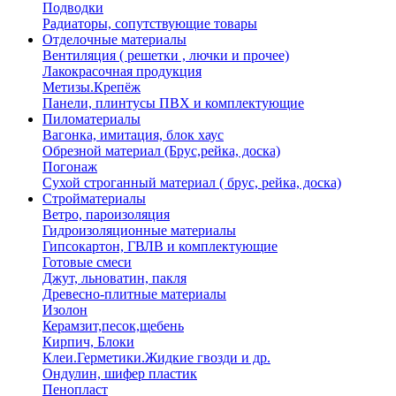
Подводки
Радиаторы, сопутствующие товары
Отделочные материалы
Вентиляция ( решетки , лючки и прочее)
Лакокрасочная продукция
Метизы.Крепёж
Панели, плинтусы ПВХ и комплектующие
Пиломатериалы
Вагонка, имитация, блок хаус
Обрезной материал (Брус,рейка, доска)
Погонаж
Сухой строганный материал ( брус, рейка, доска)
Стройматериалы
Ветро, пароизоляция
Гидроизоляционные материалы
Гипсокартон, ГВЛВ и комплектующие
Готовые смеси
Джут, льноватин, пакля
Древесно-плитные материалы
Изолон
Керамзит,песок,щебень
Кирпич, Блоки
Клеи.Герметики.Жидкие гвозди и др.
Ондулин, шифер пластик
Пенопласт