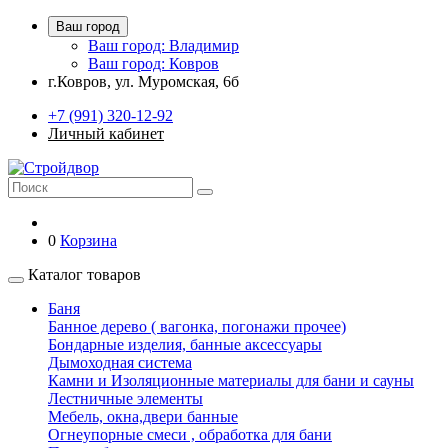
Ваш город
Ваш город: Владимир
Ваш город: Ковров
г.Ковров, ул. Муромская, 6б
+7 (991) 320-12-92
Личный кабинет
0
Корзина
Каталог товаров
Баня
Банное дерево ( вагонка, погонажи прочее)
Бондарные изделия, банные аксессуары
Дымоходная система
Камни и Изоляционные материалы для бани и сауны
Лестничные элементы
Мебель, окна,двери банные
Огнеупорные смеси , обработка для бани