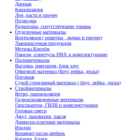
Дренаж
Канализация
Лен, паста и прочее
Подводки
Радиаторы, сопутствующие товары
Отделочные материалы
Вентиляция ( решетки , лючки и прочее)
Лакокрасочная продукция
Метизы.Крепёж
Панели, плинтусы ПВХ и комплектующие
Пиломатериалы
Вагонка, имитация, блок хаус
Обрезной материал (Брус,рейка, доска)
Погонаж
Сухой строганный материал ( брус, рейка, доска)
Стройматериалы
Ветро, пароизоляция
Гидроизоляционные материалы
Гипсокартон, ГВЛВ и комплектующие
Готовые смеси
Джут, льноватин, пакля
Древесно-плитные материалы
Изолон
Керамзит,песок,щебень
Кирпич, Блоки