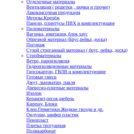
Отделочные материалы
Вентиляция ( решетки , лючки и прочее)
Лакокрасочная продукция
Метизы.Крепёж
Панели, плинтусы ПВХ и комплектующие
Пиломатериалы
Вагонка, имитация, блок хаус
Обрезной материал (Брус,рейка, доска)
Погонаж
Сухой строганный материал ( брус, рейка, доска)
Стройматериалы
Ветро, пароизоляция
Гидроизоляционные материалы
Гипсокартон, ГВЛВ и комплектующие
Готовые смеси
Джут, льноватин, пакля
Древесно-плитные материалы
Изолон
Керамзит,песок,щебень
Кирпич, Блоки
Клеи.Герметики.Жидкие гвозди и др.
Ондулин, шифер пластик
Пенопласт
Плитка тротуарная
Поликарбонат