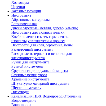
Хозтовары
Черенки
Заказные позиции
Инструмент
Абразивные материалы
Бетономешалка
Диски отрезные (металл, дерево, камень)
Инструмент для укладки плитки
Клейкие ленты (скотч, гермоленты,
изоленты,уплотнители и прочее)
Пистолеты для клея, герметика, пены
Разметочный инструмент
Расходные материалы и оснастка для
электроинструмента
Ручки для инструмента
Ручной инструмент
Средства индивидуальной защиты
Стяжные ремни,троса
Хранение инструмента
Штукатурно малярный инструмент
Щетки по металлу
Электроды
Канализация ПВХ.Водопровод.Отопление
Водоотведение
Водопровод