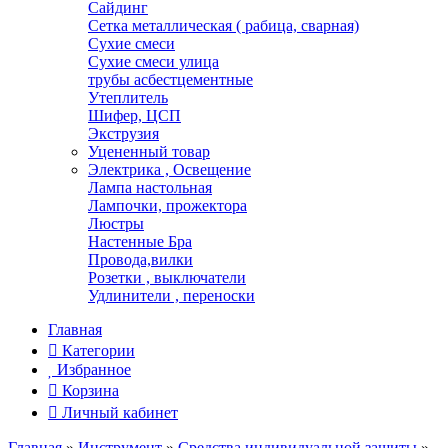
Сайдинг
Сетка металлическая ( рабица, сварная)
Сухие смеси
Сухие смеси улица
трубы асбестцементные
Утеплитель
Шифер, ЦСП
Экструзия
Уцененный товар
Электрика , Освещение
Лампа настольная
Лампочки, прожектора
Люстры
Настенные Бра
Провода,вилки
Розетки , выключатели
Удлинители , переноски
Главная
Категории
Избранное
Корзина
Личный кабинет
Главная
»
Инструмент
»
Средства индивидуальной защиты
»