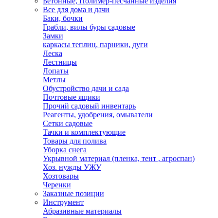
Бетонные, Полимер-песчанные изделия
Все для дома и дачи
Баки, бочки
Грабли, вилы буры садовые
Замки
каркасы теплиц. парники, дуги
Леска
Лестницы
Лопаты
Метлы
Обустройство дачи и сада
Почтовые ящики
Прочий садовый инвентарь
Реагенты, удобрения, омыватели
Сетки садовые
Тачки и комплектующие
Товары для полива
Уборка снега
Укрывной материал (пленка, тент , агроспан)
Хоз. нужды УЖУ
Хозтовары
Черенки
Заказные позиции
Инструмент
Абразивные материалы