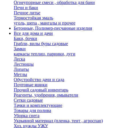
Огнеупорные смеси , обработка для бани
Печи и баки
Печное литье
Термостойкая эмаль
уголь, щепа , мангалы и прочее
Бетонные, Полимер-песчанные изделия
Все для дома и дачи
Баки, бочки
Грабли, вилы буры садовые
Замки
каркасы теплиц. парники, дуги
Леска
Лестницы
Лопаты
Метлы
Обустройство дачи и сада
Почтовые ящики
Прочий садовый инвентарь
Реагенты, удобрения, омыватели
Сетки садовые
Тачки и комплектующие
Товары для полива
Уборка снега
Укрывной материал (пленка, тент , агроспан)
Хоз. нужды УЖУ