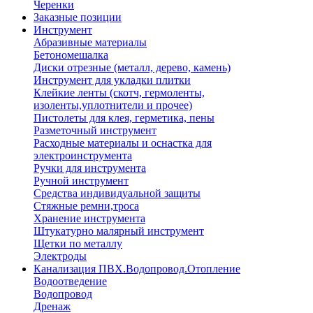
Черенки
Заказные позиции
Инструмент
Абразивные материалы
Бетономешалка
Диски отрезные (металл, дерево, камень)
Инструмент для укладки плитки
Клейкие ленты (скотч, гермоленты,
изоленты,уплотнители и прочее)
Пистолеты для клея, герметика, пены
Разметочный инструмент
Расходные материалы и оснастка для
электроинструмента
Ручки для инструмента
Ручной инструмент
Средства индивидуальной защиты
Стяжные ремни,троса
Хранение инструмента
Штукатурно малярный инструмент
Щетки по металлу
Электроды
Канализация ПВХ.Водопровод.Отопление
Водоотведение
Водопровод
Дренаж