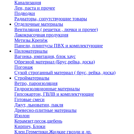
Канализация
Лен, паста и прочее
Подводки
Радиаторы, сопутствующие товары
Отделочные материалы
Вентиляция ( решетки , лючки и прочее)
Лакокрасочная продукция
Метизы.Крепёж
Панели, плинтусы ПВХ и комплектующие
Пиломатериалы
Вагонка, имитация, блок хаус
Обрезной материал (Брус,рейка, доска)
Погонаж
Сухой строганный материал ( брус, рейка, доска)
Стройматериалы
Ветро, пароизоляция
Гидроизоляционные материалы
Гипсокартон, ГВЛВ и комплектующие
Готовые смеси
Джут, льноватин, пакля
Древесно-плитные материалы
Изолон
Керамзит,песок,щебень
Кирпич, Блоки
Клеи.Герметики.Жидкие гвозди и др.