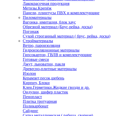
Лакокрасочная продукция
Метизы.Крепёж
Панели, плинтусы ПВХ и комплектующие
Пиломатериалы
Вагонка, имитация, блок хаус
Обрезной материал (Брус,рейка, доска)
Погонаж
Сухой строганный материал ( брус, рейка, доска)
Стройматериалы
Ветро, пароизоляция
Гидроизоляционные материалы
Гипсокартон, ГВЛВ и комплектующие
Готовые смеси
Джут, льноватин, пакля
Древесно-плитные материалы
Изолон
Керамзит,песок,щебень
Кирпич, Блоки
Клеи.Герметики.Жидкие гвозди и др.
Ондулин, шифер пластик
Пенопласт
Плитка тротуарная
Поликарбонат
Сайдинг
Сетка металлическая ( рабица, сварная)