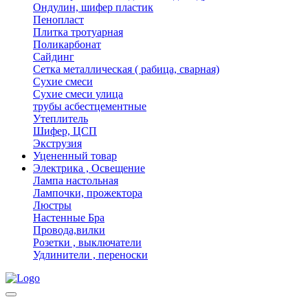
Ондулин, шифер пластик
Пенопласт
Плитка тротуарная
Поликарбонат
Сайдинг
Сетка металлическая ( рабица, сварная)
Сухие смеси
Сухие смеси улица
трубы асбестцементные
Утеплитель
Шифер, ЦСП
Экструзия
Уцененный товар
Электрика , Освещение
Лампа настольная
Лампочки, прожектора
Люстры
Настенные Бра
Провода,вилки
Розетки , выключатели
Удлинители , переноски