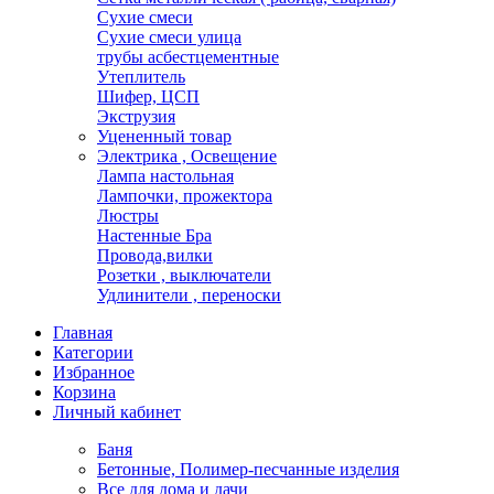
Сухие смеси
Сухие смеси улица
трубы асбестцементные
Утеплитель
Шифер, ЦСП
Экструзия
Уцененный товар
Электрика , Освещение
Лампа настольная
Лампочки, прожектора
Люстры
Настенные Бра
Провода,вилки
Розетки , выключатели
Удлинители , переноски
Главная
Категории
Избранное
Корзина
Личный кабинет
Баня
Бетонные, Полимер-песчанные изделия
Все для дома и дачи