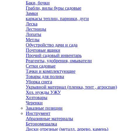
Баки, бочки
Грабли, вилы буры садовые
Замки
каркасы теплиц. парники, дуги
Леска
Лестницы
Лопаты
Метлы
Обустройство дачи и сада
Почтовые ящики
Прочий садовый инвентарь
Реагенты, удобрения, омыватели
Сетки садовые
Тачки и комплектующие
Товары для полива
Уборка снега
Укрывной материал (пленка, тент , агроспан)
Хоз. нужды УЖУ
Хозтовары
Черенки
Заказные позиции
Инструмент
Абразивные материалы
Бетономешалка
Диски отрезные (металл, дерево, камень)