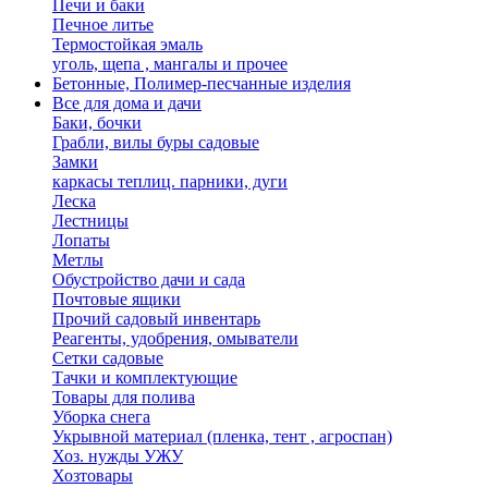
Печи и баки
Печное литье
Термостойкая эмаль
уголь, щепа , мангалы и прочее
Бетонные, Полимер-песчанные изделия
Все для дома и дачи
Баки, бочки
Грабли, вилы буры садовые
Замки
каркасы теплиц. парники, дуги
Леска
Лестницы
Лопаты
Метлы
Обустройство дачи и сада
Почтовые ящики
Прочий садовый инвентарь
Реагенты, удобрения, омыватели
Сетки садовые
Тачки и комплектующие
Товары для полива
Уборка снега
Укрывной материал (пленка, тент , агроспан)
Хоз. нужды УЖУ
Хозтовары