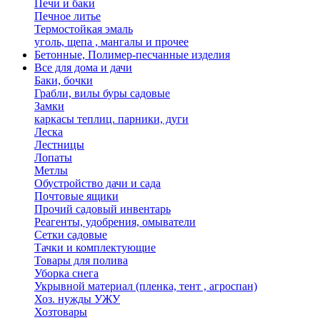
Печи и баки
Печное литье
Термостойкая эмаль
уголь, щепа , мангалы и прочее
Бетонные, Полимер-песчанные изделия
Все для дома и дачи
Баки, бочки
Грабли, вилы буры садовые
Замки
каркасы теплиц. парники, дуги
Леска
Лестницы
Лопаты
Метлы
Обустройство дачи и сада
Почтовые ящики
Прочий садовый инвентарь
Реагенты, удобрения, омыватели
Сетки садовые
Тачки и комплектующие
Товары для полива
Уборка снега
Укрывной материал (пленка, тент , агроспан)
Хоз. нужды УЖУ
Хозтовары