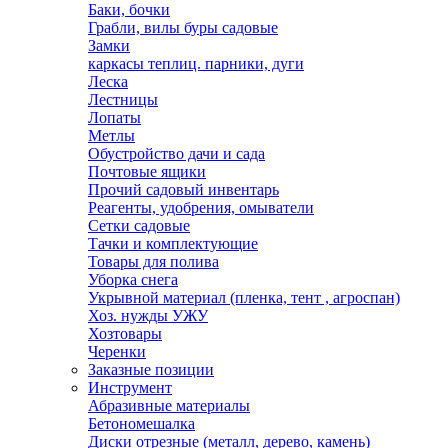
Баки, бочки
Грабли, вилы буры садовые
Замки
каркасы теплиц. парники, дуги
Леска
Лестницы
Лопаты
Метлы
Обустройство дачи и сада
Почтовые ящики
Прочий садовый инвентарь
Реагенты, удобрения, омыватели
Сетки садовые
Тачки и комплектующие
Товары для полива
Уборка снега
Укрывной материал (пленка, тент , агроспан)
Хоз. нужды УЖУ
Хозтовары
Черенки
Заказные позиции
Инструмент
Абразивные материалы
Бетономешалка
Диски отрезные (металл, дерево, камень)