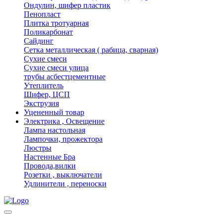
Ондулин, шифер пластик
Пенопласт
Плитка тротуарная
Поликарбонат
Сайдинг
Сетка металлическая ( рабица, сварная)
Сухие смеси
Сухие смеси улица
трубы асбестцементные
Утеплитель
Шифер, ЦСП
Экструзия
Уцененный товар
Электрика , Освещение
Лампа настольная
Лампочки, прожектора
Люстры
Настенные Бра
Провода,вилки
Розетки , выключатели
Удлинители , переноски