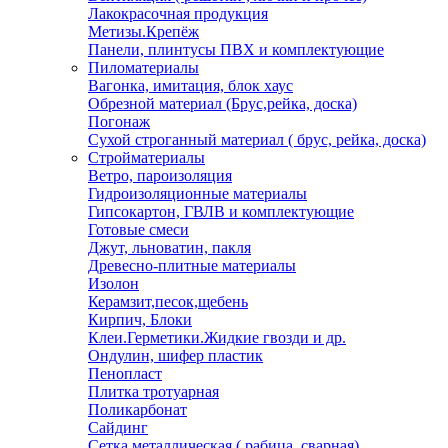
Лакокрасочная продукция
Метизы.Крепёж
Панели, плинтусы ПВХ и комплектующие
Пиломатериалы
Вагонка, имитация, блок хаус
Обрезной материал (Брус,рейка, доска)
Погонаж
Сухой строганный материал ( брус, рейка, доска)
Стройматериалы
Ветро, пароизоляция
Гидроизоляционные материалы
Гипсокартон, ГВЛВ и комплектующие
Готовые смеси
Джут, льноватин, пакля
Древесно-плитные материалы
Изолон
Керамзит,песок,щебень
Кирпич, Блоки
Клеи.Герметики.Жидкие гвозди и др.
Ондулин, шифер пластик
Пенопласт
Плитка тротуарная
Поликарбонат
Сайдинг
Сетка металлическая ( рабица, сварная)