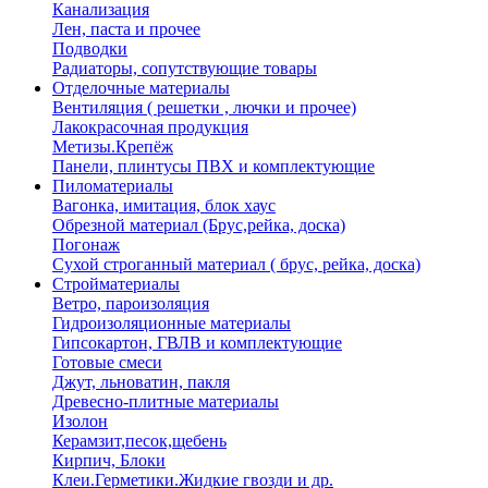
Канализация
Лен, паста и прочее
Подводки
Радиаторы, сопутствующие товары
Отделочные материалы
Вентиляция ( решетки , лючки и прочее)
Лакокрасочная продукция
Метизы.Крепёж
Панели, плинтусы ПВХ и комплектующие
Пиломатериалы
Вагонка, имитация, блок хаус
Обрезной материал (Брус,рейка, доска)
Погонаж
Сухой строганный материал ( брус, рейка, доска)
Стройматериалы
Ветро, пароизоляция
Гидроизоляционные материалы
Гипсокартон, ГВЛВ и комплектующие
Готовые смеси
Джут, льноватин, пакля
Древесно-плитные материалы
Изолон
Керамзит,песок,щебень
Кирпич, Блоки
Клеи.Герметики.Жидкие гвозди и др.