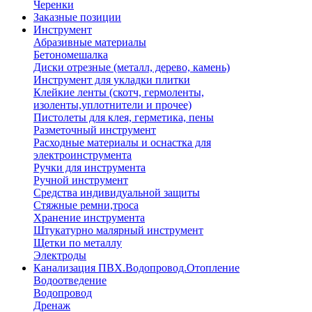
Черенки
Заказные позиции
Инструмент
Абразивные материалы
Бетономешалка
Диски отрезные (металл, дерево, камень)
Инструмент для укладки плитки
Клейкие ленты (скотч, гермоленты,
изоленты,уплотнители и прочее)
Пистолеты для клея, герметика, пены
Разметочный инструмент
Расходные материалы и оснастка для
электроинструмента
Ручки для инструмента
Ручной инструмент
Средства индивидуальной защиты
Стяжные ремни,троса
Хранение инструмента
Штукатурно малярный инструмент
Щетки по металлу
Электроды
Канализация ПВХ.Водопровод.Отопление
Водоотведение
Водопровод
Дренаж