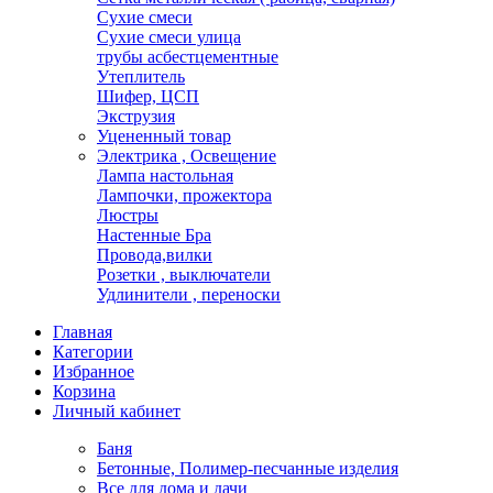
Сухие смеси
Сухие смеси улица
трубы асбестцементные
Утеплитель
Шифер, ЦСП
Экструзия
Уцененный товар
Электрика , Освещение
Лампа настольная
Лампочки, прожектора
Люстры
Настенные Бра
Провода,вилки
Розетки , выключатели
Удлинители , переноски
Главная
Категории
Избранное
Корзина
Личный кабинет
Баня
Бетонные, Полимер-песчанные изделия
Все для дома и дачи