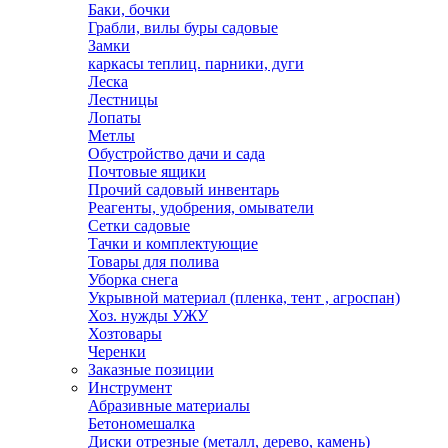
Баки, бочки
Грабли, вилы буры садовые
Замки
каркасы теплиц. парники, дуги
Леска
Лестницы
Лопаты
Метлы
Обустройство дачи и сада
Почтовые ящики
Прочий садовый инвентарь
Реагенты, удобрения, омыватели
Сетки садовые
Тачки и комплектующие
Товары для полива
Уборка снега
Укрывной материал (пленка, тент , агроспан)
Хоз. нужды УЖУ
Хозтовары
Черенки
Заказные позиции
Инструмент
Абразивные материалы
Бетономешалка
Диски отрезные (металл, дерево, камень)