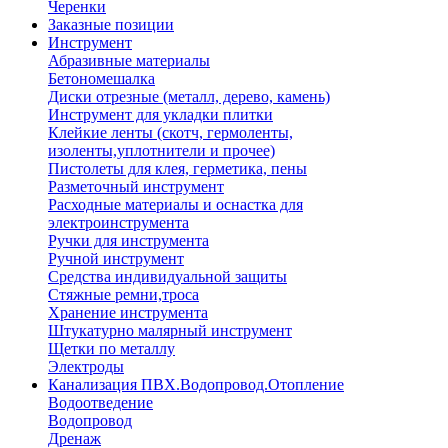
Черенки
Заказные позиции
Инструмент
Абразивные материалы
Бетономешалка
Диски отрезные (металл, дерево, камень)
Инструмент для укладки плитки
Клейкие ленты (скотч, гермоленты,
изоленты,уплотнители и прочее)
Пистолеты для клея, герметика, пены
Разметочный инструмент
Расходные материалы и оснастка для
электроинструмента
Ручки для инструмента
Ручной инструмент
Средства индивидуальной защиты
Стяжные ремни,троса
Хранение инструмента
Штукатурно малярный инструмент
Щетки по металлу
Электроды
Канализация ПВХ.Водопровод.Отопление
Водоотведение
Водопровод
Дренаж