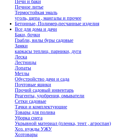
Печи и баки
Печное литье
Термостойкая эмаль
уголь, щепа , мангалы и прочее
Бетонные, Полимер-песчанные изделия
Все для дома и дачи
Баки, бочки
Грабли, вилы буры садовые
Замки
каркасы теплиц. парники, дуги
Леска
Лестницы
Лопаты
Метлы
Обустройство дачи и сада
Почтовые ящики
Прочий садовый инвентарь
Реагенты, удобрения, омыватели
Сетки садовые
Тачки и комплектующие
Товары для полива
Уборка снега
Укрывной материал (пленка, тент , агроспан)
Хоз. нужды УЖУ
Хозтовары