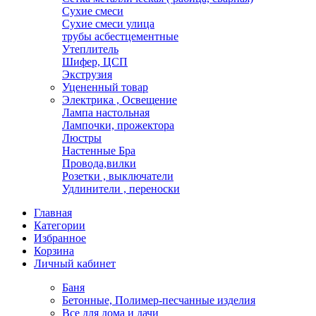
Сухие смеси
Сухие смеси улица
трубы асбестцементные
Утеплитель
Шифер, ЦСП
Экструзия
Уцененный товар
Электрика , Освещение
Лампа настольная
Лампочки, прожектора
Люстры
Настенные Бра
Провода,вилки
Розетки , выключатели
Удлинители , переноски
Главная
Категории
Избранное
Корзина
Личный кабинет
Баня
Бетонные, Полимер-песчанные изделия
Все для дома и дачи