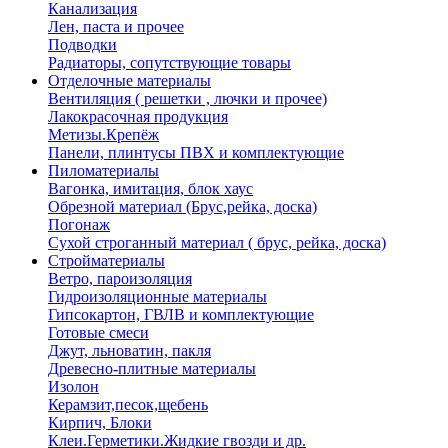
Канализация
Лен, паста и прочее
Подводки
Радиаторы, сопутствующие товары
Отделочные материалы
Вентиляция ( решетки , лючки и прочее)
Лакокрасочная продукция
Метизы.Крепёж
Панели, плинтусы ПВХ и комплектующие
Пиломатериалы
Вагонка, имитация, блок хаус
Обрезной материал (Брус,рейка, доска)
Погонаж
Сухой строганный материал ( брус, рейка, доска)
Стройматериалы
Ветро, пароизоляция
Гидроизоляционные материалы
Гипсокартон, ГВЛВ и комплектующие
Готовые смеси
Джут, льноватин, пакля
Древесно-плитные материалы
Изолон
Керамзит,песок,щебень
Кирпич, Блоки
Клеи.Герметики.Жидкие гвозди и др.