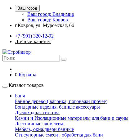
Ваш город
Ваш город: Владимир
Ваш город: Ковров
г.Ковров, ул. Муромская, 6б
+7 (991) 320-12-92
Личный кабинет
0
Корзина
Каталог товаров
Баня
Банное дерево ( вагонка, погонажи прочее)
Бондарные изделия, банные аксессуары
Дымоходная система
Камни и Изоляционные материалы для бани и сауны
Лестничные элементы
Мебель, окна,двери банные
Огнеупорные смеси , обработка для бани