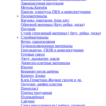
Лакокрасочная продукция
Метизы.Крепёж
Панели, плинтусы ПВХ и комплектующие
Пиломатериалы
Вагонка, имитация, блок хаус
Обрезной материал (Брус,рейка, доска)
Погонаж
Сухой строганный материал ( брус, рейка, доска)
Стройматериалы
Ветро, пароизоляция
Гидроизоляционные материалы
Гипсокартон, ГВЛВ и комплектующие
Готовые смеси
Джут, льноватин, пакля
Древесно-плитные материалы
Изолон
Керамзит,песок,щебень
Кирпич, Блоки
Клеи.Герметики.Жидкие гвозди и др.
Ондулин, шифер пластик
Пенопласт
Плитка тротуарная
Поликарбонат
Сайдинг
Сетка металлическая ( рабица, сварная)