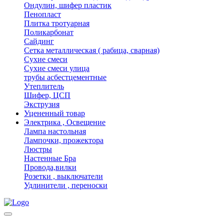
Ондулин, шифер пластик
Пенопласт
Плитка тротуарная
Поликарбонат
Сайдинг
Сетка металлическая ( рабица, сварная)
Сухие смеси
Сухие смеси улица
трубы асбестцементные
Утеплитель
Шифер, ЦСП
Экструзия
Уцененный товар
Электрика , Освещение
Лампа настольная
Лампочки, прожектора
Люстры
Настенные Бра
Провода,вилки
Розетки , выключатели
Удлинители , переноски