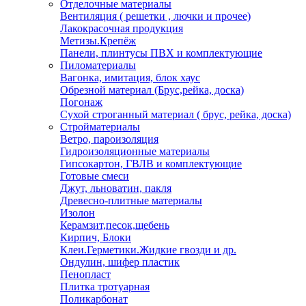
Отделочные материалы
Вентиляция ( решетки , лючки и прочее)
Лакокрасочная продукция
Метизы.Крепёж
Панели, плинтусы ПВХ и комплектующие
Пиломатериалы
Вагонка, имитация, блок хаус
Обрезной материал (Брус,рейка, доска)
Погонаж
Сухой строганный материал ( брус, рейка, доска)
Стройматериалы
Ветро, пароизоляция
Гидроизоляционные материалы
Гипсокартон, ГВЛВ и комплектующие
Готовые смеси
Джут, льноватин, пакля
Древесно-плитные материалы
Изолон
Керамзит,песок,щебень
Кирпич, Блоки
Клеи.Герметики.Жидкие гвозди и др.
Ондулин, шифер пластик
Пенопласт
Плитка тротуарная
Поликарбонат