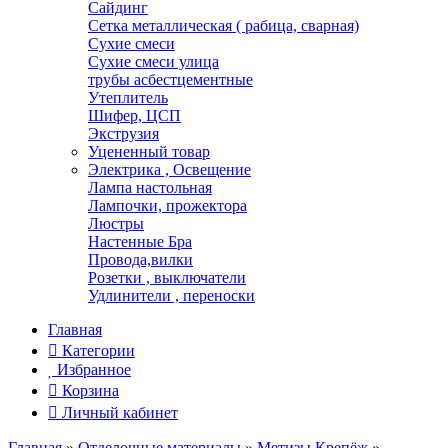
Сайдинг
Сетка металлическая ( рабица, сварная)
Сухие смеси
Сухие смеси улица
трубы асбестцементные
Утеплитель
Шифер, ЦСП
Экструзия
Уцененный товар
Электрика , Освещение
Лампа настольная
Лампочки, прожектора
Люстры
Настенные Бра
Провода,вилки
Розетки , выключатели
Удлинители , переноски
Главная
Категории
Избранное
Корзина
Личный кабинет
Главная
»
Отделочные материалы
»
Метизы.Крепёж
»