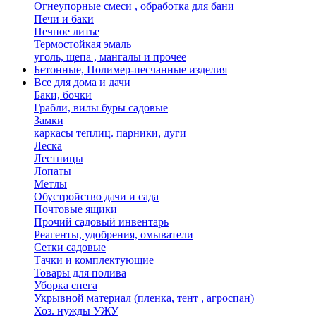
Огнеупорные смеси , обработка для бани
Печи и баки
Печное литье
Термостойкая эмаль
уголь, щепа , мангалы и прочее
Бетонные, Полимер-песчанные изделия
Все для дома и дачи
Баки, бочки
Грабли, вилы буры садовые
Замки
каркасы теплиц. парники, дуги
Леска
Лестницы
Лопаты
Метлы
Обустройство дачи и сада
Почтовые ящики
Прочий садовый инвентарь
Реагенты, удобрения, омыватели
Сетки садовые
Тачки и комплектующие
Товары для полива
Уборка снега
Укрывной материал (пленка, тент , агроспан)
Хоз. нужды УЖУ