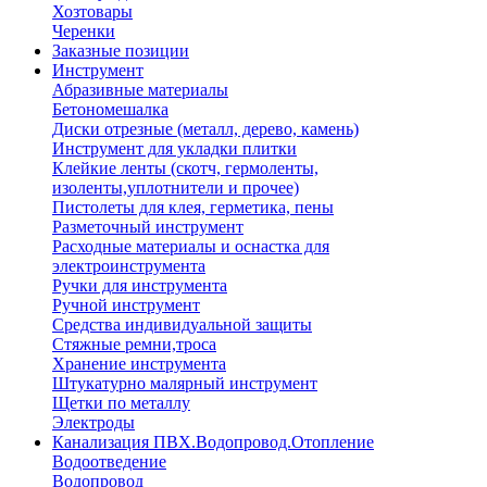
Хозтовары
Черенки
Заказные позиции
Инструмент
Абразивные материалы
Бетономешалка
Диски отрезные (металл, дерево, камень)
Инструмент для укладки плитки
Клейкие ленты (скотч, гермоленты,
изоленты,уплотнители и прочее)
Пистолеты для клея, герметика, пены
Разметочный инструмент
Расходные материалы и оснастка для
электроинструмента
Ручки для инструмента
Ручной инструмент
Средства индивидуальной защиты
Стяжные ремни,троса
Хранение инструмента
Штукатурно малярный инструмент
Щетки по металлу
Электроды
Канализация ПВХ.Водопровод.Отопление
Водоотведение
Водопровод