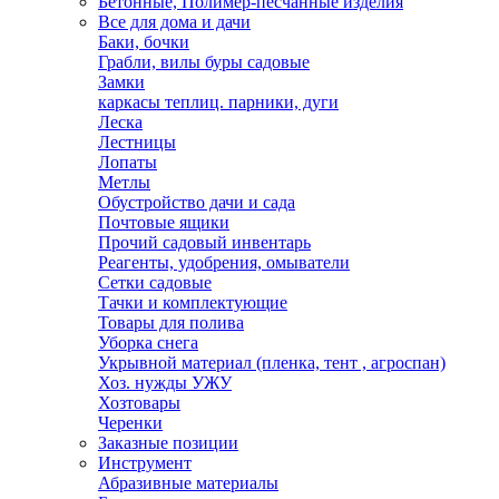
Бетонные, Полимер-песчанные изделия
Все для дома и дачи
Баки, бочки
Грабли, вилы буры садовые
Замки
каркасы теплиц. парники, дуги
Леска
Лестницы
Лопаты
Метлы
Обустройство дачи и сада
Почтовые ящики
Прочий садовый инвентарь
Реагенты, удобрения, омыватели
Сетки садовые
Тачки и комплектующие
Товары для полива
Уборка снега
Укрывной материал (пленка, тент , агроспан)
Хоз. нужды УЖУ
Хозтовары
Черенки
Заказные позиции
Инструмент
Абразивные материалы