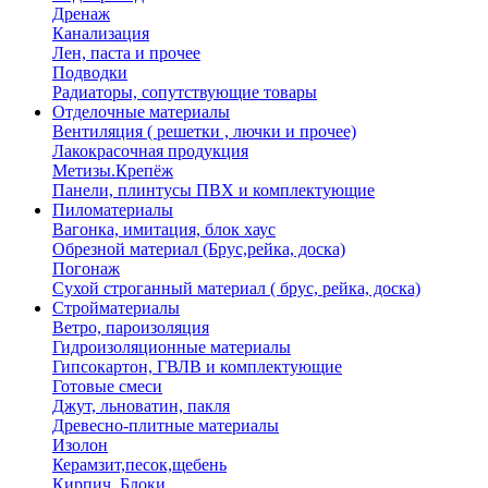
Дренаж
Канализация
Лен, паста и прочее
Подводки
Радиаторы, сопутствующие товары
Отделочные материалы
Вентиляция ( решетки , лючки и прочее)
Лакокрасочная продукция
Метизы.Крепёж
Панели, плинтусы ПВХ и комплектующие
Пиломатериалы
Вагонка, имитация, блок хаус
Обрезной материал (Брус,рейка, доска)
Погонаж
Сухой строганный материал ( брус, рейка, доска)
Стройматериалы
Ветро, пароизоляция
Гидроизоляционные материалы
Гипсокартон, ГВЛВ и комплектующие
Готовые смеси
Джут, льноватин, пакля
Древесно-плитные материалы
Изолон
Керамзит,песок,щебень
Кирпич, Блоки