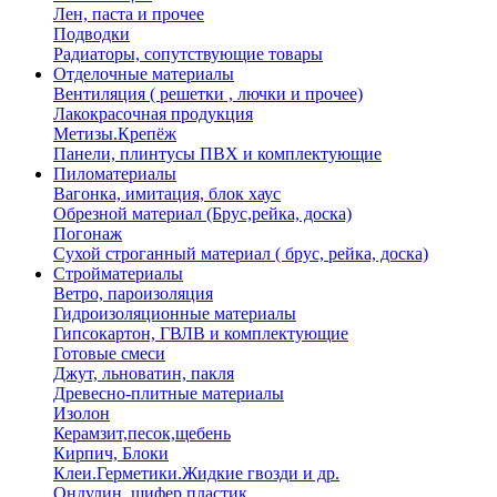
Лен, паста и прочее
Подводки
Радиаторы, сопутствующие товары
Отделочные материалы
Вентиляция ( решетки , лючки и прочее)
Лакокрасочная продукция
Метизы.Крепёж
Панели, плинтусы ПВХ и комплектующие
Пиломатериалы
Вагонка, имитация, блок хаус
Обрезной материал (Брус,рейка, доска)
Погонаж
Сухой строганный материал ( брус, рейка, доска)
Стройматериалы
Ветро, пароизоляция
Гидроизоляционные материалы
Гипсокартон, ГВЛВ и комплектующие
Готовые смеси
Джут, льноватин, пакля
Древесно-плитные материалы
Изолон
Керамзит,песок,щебень
Кирпич, Блоки
Клеи.Герметики.Жидкие гвозди и др.
Ондулин, шифер пластик