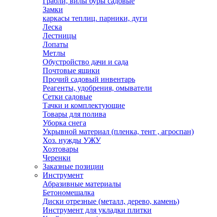
Грабли, вилы буры садовые
Замки
каркасы теплиц. парники, дуги
Леска
Лестницы
Лопаты
Метлы
Обустройство дачи и сада
Почтовые ящики
Прочий садовый инвентарь
Реагенты, удобрения, омыватели
Сетки садовые
Тачки и комплектующие
Товары для полива
Уборка снега
Укрывной материал (пленка, тент , агроспан)
Хоз. нужды УЖУ
Хозтовары
Черенки
Заказные позиции
Инструмент
Абразивные материалы
Бетономешалка
Диски отрезные (металл, дерево, камень)
Инструмент для укладки плитки