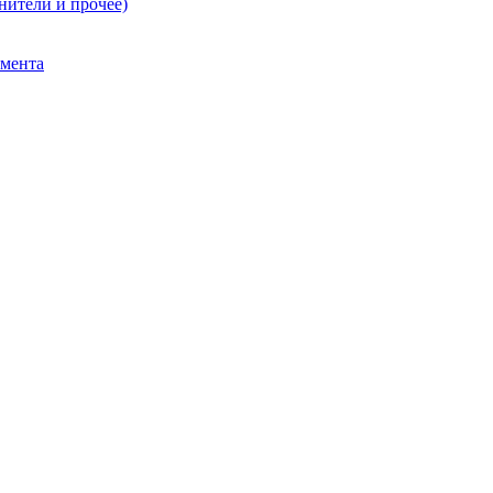
нители и прочее)
умента