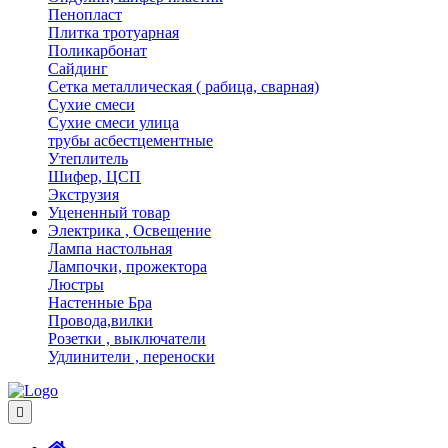
Пенопласт
Плитка тротуарная
Поликарбонат
Сайдинг
Сетка металлическая ( рабица, сварная)
Сухие смеси
Сухие смеси улица
трубы асбестцементные
Утеплитель
Шифер, ЦСП
Экструзия
Уцененный товар
Электрика , Освещение
Лампа настольная
Лампочки, прожектора
Люстры
Настенные Бра
Провода,вилки
Розетки , выключатели
Удлинители , переноски