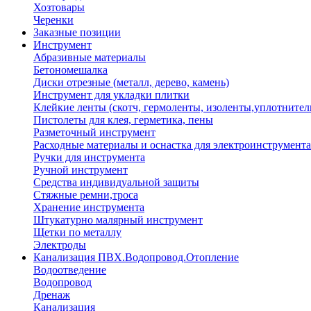
Хозтовары
Черенки
Заказные позиции
Инструмент
Абразивные материалы
Бетономешалка
Диски отрезные (металл, дерево, камень)
Инструмент для укладки плитки
Клейкие ленты (скотч, гермоленты, изоленты,уплотнител
Пистолеты для клея, герметика, пены
Разметочный инструмент
Расходные материалы и оснастка для электроинструмента
Ручки для инструмента
Ручной инструмент
Средства индивидуальной защиты
Стяжные ремни,троса
Хранение инструмента
Штукатурно малярный инструмент
Щетки по металлу
Электроды
Канализация ПВХ.Водопровод.Отопление
Водоотведение
Водопровод
Дренаж
Канализация