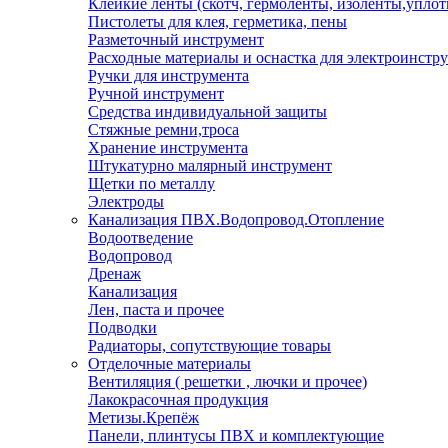
Клейкие ленты (скотч, гермоленты, изоленты,уплот
Пистолеты для клея, герметика, пены
Разметочный инструмент
Расходные материалы и оснастка для электроинстр
Ручки для инструмента
Ручной инструмент
Средства индивидуальной защиты
Стяжные ремни,троса
Хранение инструмента
Штукатурно малярный инструмент
Щетки по металлу
Электроды
Канализация ПВХ.Водопровод.Отопление
Водоотведение
Водопровод
Дренаж
Канализация
Лен, паста и прочее
Подводки
Радиаторы, сопутствующие товары
Отделочные материалы
Вентиляция ( решетки , лючки и прочее)
Лакокрасочная продукция
Метизы.Крепёж
Панели, плинтусы ПВХ и комплектующие