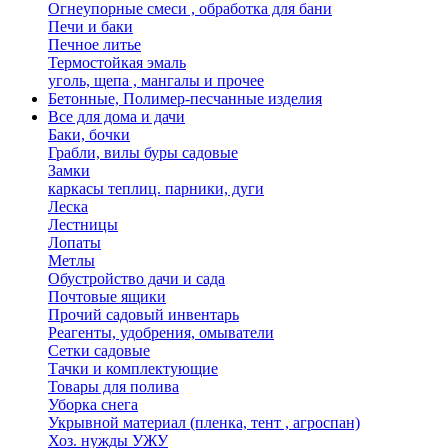
Огнеупорные смеси , обработка для бани
Печи и баки
Печное литье
Термостойкая эмаль
уголь, щепа , мангалы и прочее
Бетонные, Полимер-песчанные изделия
Все для дома и дачи
Баки, бочки
Грабли, вилы буры садовые
Замки
каркасы теплиц. парники, дуги
Леска
Лестницы
Лопаты
Метлы
Обустройство дачи и сада
Почтовые ящики
Прочий садовый инвентарь
Реагенты, удобрения, омыватели
Сетки садовые
Тачки и комплектующие
Товары для полива
Уборка снега
Укрывной материал (пленка, тент , агроспан)
Хоз. нужды УЖУ