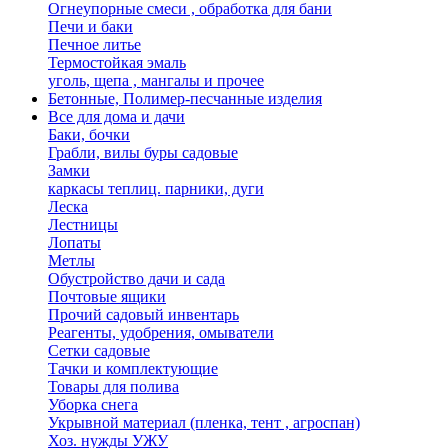
Огнеупорные смеси , обработка для бани
Печи и баки
Печное литье
Термостойкая эмаль
уголь, щепа , мангалы и прочее
Бетонные, Полимер-песчанные изделия
Все для дома и дачи
Баки, бочки
Грабли, вилы буры садовые
Замки
каркасы теплиц. парники, дуги
Леска
Лестницы
Лопаты
Метлы
Обустройство дачи и сада
Почтовые ящики
Прочий садовый инвентарь
Реагенты, удобрения, омыватели
Сетки садовые
Тачки и комплектующие
Товары для полива
Уборка снега
Укрывной материал (пленка, тент , агроспан)
Хоз. нужды УЖУ