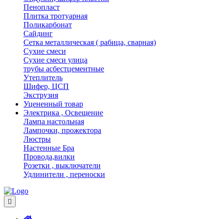
Пенопласт
Плитка тротуарная
Поликарбонат
Сайдинг
Сетка металлическая ( рабица, сварная)
Сухие смеси
Сухие смеси улица
трубы асбестцементные
Утеплитель
Шифер, ЦСП
Экструзия
Уцененный товар
Электрика , Освещение
Лампа настольная
Лампочки, прожектора
Люстры
Настенные Бра
Провода,вилки
Розетки , выключатели
Удлинители , переноски