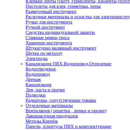
Клейкие ленты (скотч, гермоленты, изоленты,уплот
Пистолеты для клея, герметика, пены
Разметочный инструмент
Расходные материалы и оснастка для электроинстр
Ручки для инструмента
Ручной инструмент
Средства индивидуальной защиты
Стяжные ремни,троса
Хранение инструмента
Штукатурно малярный инструмент
Щетки по металлу
Электроды
Канализация ПВХ.Водопровод.Отопление
Водоотведение
Водопровод
Дренаж
Канализация
Лен, паста и прочее
Подводки
Радиаторы, сопутствующие товары
Отделочные материалы
Вентиляция ( решетки , лючки и прочее)
Лакокрасочная продукция
Метизы.Крепёж
Панели, плинтусы ПВХ и комплектующие