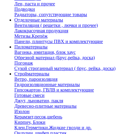
Лен, паста и прочее
Подводки
Радиаторы, сопутствующие товары
Отделочные материалы
Вентиляция ( решетки , лючки и прочее)
Лакокрасочная продукция
Метизы.Крепёж
Панели, плинтусы ПВХ и комплектующие
Пиломатериалы
Вагонка, имитация, блок хаус
Обрезной материал (Брус,рейка, доска)
Погонаж
Сухой строганный материал ( брус, рейка, доска)
Стройматериалы
Ветро, пароизоляция
Гидроизоляционные материалы
Гипсокартон, ГВЛВ и комплектующие
Готовые смеси
Джут, льноватин, пакля
Древесно-плитные материалы
Изолон
Керамзит,песок,щебень
Кирпич, Блоки
Клеи.Герметики.Жидкие гвозди и др.
Ондулин, шифер пластик