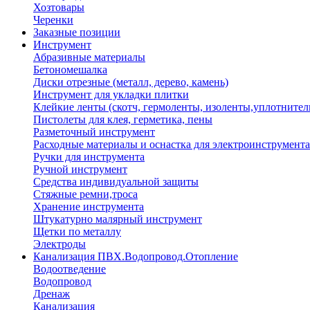
Хозтовары
Черенки
Заказные позиции
Инструмент
Абразивные материалы
Бетономешалка
Диски отрезные (металл, дерево, камень)
Инструмент для укладки плитки
Клейкие ленты (скотч, гермоленты, изоленты,уплотнител
Пистолеты для клея, герметика, пены
Разметочный инструмент
Расходные материалы и оснастка для электроинструмента
Ручки для инструмента
Ручной инструмент
Средства индивидуальной защиты
Стяжные ремни,троса
Хранение инструмента
Штукатурно малярный инструмент
Щетки по металлу
Электроды
Канализация ПВХ.Водопровод.Отопление
Водоотведение
Водопровод
Дренаж
Канализация