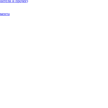
нители и прочее)
умента