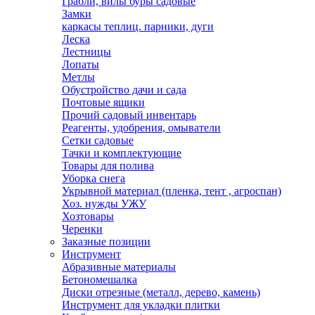
Грабли, вилы буры садовые
Замки
каркасы теплиц. парники, дуги
Леска
Лестницы
Лопаты
Метлы
Обустройство дачи и сада
Почтовые ящики
Прочий садовый инвентарь
Реагенты, удобрения, омыватели
Сетки садовые
Тачки и комплектующие
Товары для полива
Уборка снега
Укрывной материал (пленка, тент , агроспан)
Хоз. нужды УЖУ
Хозтовары
Черенки
Заказные позиции
Инструмент
Абразивные материалы
Бетономешалка
Диски отрезные (металл, дерево, камень)
Инструмент для укладки плитки