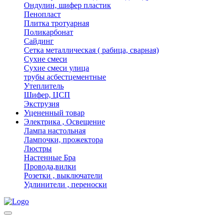
Ондулин, шифер пластик
Пенопласт
Плитка тротуарная
Поликарбонат
Сайдинг
Сетка металлическая ( рабица, сварная)
Сухие смеси
Сухие смеси улица
трубы асбестцементные
Утеплитель
Шифер, ЦСП
Экструзия
Уцененный товар
Электрика , Освещение
Лампа настольная
Лампочки, прожектора
Люстры
Настенные Бра
Провода,вилки
Розетки , выключатели
Удлинители , переноски