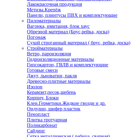
Лакокрасочная продукция
Метизы.Крепёж
Панели, плинтусы ПВХ и комплектующие
Пиломатериалы
Вагонка, имитация, блок хаус
Обрезной материал (Брус,рейка, доска)
Погонаж
Сухой строганный материал ( брус, рейка, доска)
Стройматериалы
Ветро, пароизоляция
Гидроизоляционные материалы
Гипсокартон, ГВЛВ и комплектующие
Готовые смеси
Джут, льноватин, пакля
Древесно-плитные материалы
Изолон
Керамзит,песок,щебень
Кирпич, Блоки
Клеи.Герметики.Жидкие гвозди и др.
Ондулин, шифер пластик
Пенопласт
Плитка тротуарная
Поликарбонат
Сайдинг
Сетка металлическая ( рабица, сварная)