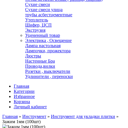
Сухие смеси
Сухие смеси улица
трубы асбестцементные
Утеплитель
Шифер, ЦСП
Экструзия
Уцененный товар
Электрика , Освещение
Лампа настольная
Лампочки, прожектора
Люстры
Настенные Бра
Провода,вилки
Розетки , выключатели
Удлинители , переноски
Главная
Категории
Избранное
Корзина
Личный кабинет
Главная
»
Инструмент
»
Инструмент для укладки плитки
»
Зажим 1мм (100шт)