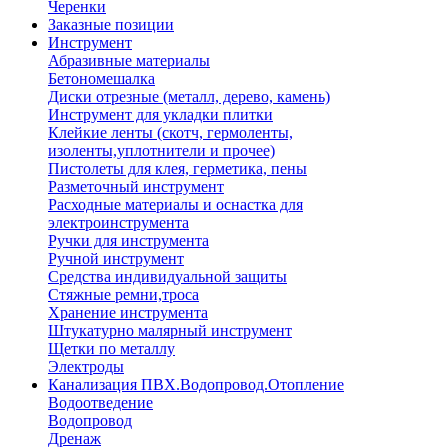
Черенки
Заказные позиции
Инструмент
Абразивные материалы
Бетономешалка
Диски отрезные (металл, дерево, камень)
Инструмент для укладки плитки
Клейкие ленты (скотч, гермоленты,
изоленты,уплотнители и прочее)
Пистолеты для клея, герметика, пены
Разметочный инструмент
Расходные материалы и оснастка для
электроинструмента
Ручки для инструмента
Ручной инструмент
Средства индивидуальной защиты
Стяжные ремни,троса
Хранение инструмента
Штукатурно малярный инструмент
Щетки по металлу
Электроды
Канализация ПВХ.Водопровод.Отопление
Водоотведение
Водопровод
Дренаж