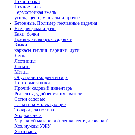
Печи и баки
Печное литье
Термостойкая эмаль
уголь, щепа , мангалы и прочее
Бетонные, Полимер-песчанные изделия
Все для дома и дачи
Баки, бочки
Грабли, вилы буры садовые
Замки
каркасы теплиц. парники, дуги
Леска
Лестницы
Лопаты
Метлы
Обустройство дачи и сада
Почтовые ящики
Прочий садовый инвентарь
Реагенты, удобрения, омыватели
Сетки садовые
Тачки и комплектующие
Товары для полива
Уборка снега
Укрывной материал (пленка, тент , агроспан)
Хоз. нужды УЖУ
Хозтовары