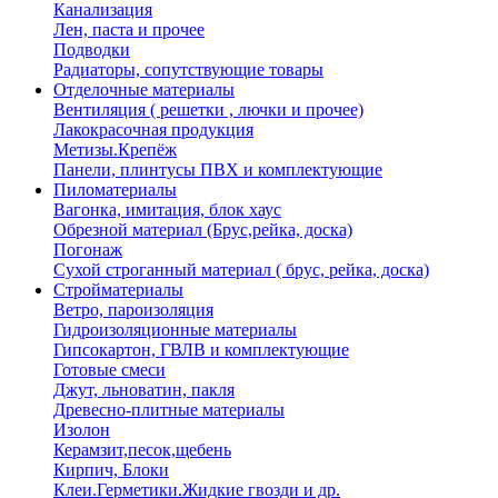
Канализация
Лен, паста и прочее
Подводки
Радиаторы, сопутствующие товары
Отделочные материалы
Вентиляция ( решетки , лючки и прочее)
Лакокрасочная продукция
Метизы.Крепёж
Панели, плинтусы ПВХ и комплектующие
Пиломатериалы
Вагонка, имитация, блок хаус
Обрезной материал (Брус,рейка, доска)
Погонаж
Сухой строганный материал ( брус, рейка, доска)
Стройматериалы
Ветро, пароизоляция
Гидроизоляционные материалы
Гипсокартон, ГВЛВ и комплектующие
Готовые смеси
Джут, льноватин, пакля
Древесно-плитные материалы
Изолон
Керамзит,песок,щебень
Кирпич, Блоки
Клеи.Герметики.Жидкие гвозди и др.