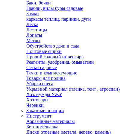
Баки, бочки
Грабли, вилы буры садовые
Замки
каркасы теплиц. парники, дуги
Леска
Лестницы
Лопаты
Метлы
Обустройство дачи и сада
Почтовые ящики
Прочий садовый инвентарь
Реагенты, удобрения, омыватели
Сетки садовые
Тачки и комплектующие
Товары для полива
Уборка снега
Укрывной материал (пленка, тент , агроспан)
Хоз. нужды УЖУ
Хозтовары
Черенки
Заказные позиции
Инструмент
Абразивные материалы
Бетономешалка
Диски отрезные (металл, дерево, камень)