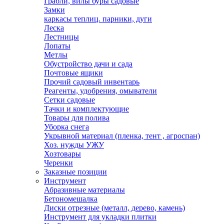
Грабли, вилы буры садовые
Замки
каркасы теплиц. парники, дуги
Леска
Лестницы
Лопаты
Метлы
Обустройство дачи и сада
Почтовые ящики
Прочий садовый инвентарь
Реагенты, удобрения, омыватели
Сетки садовые
Тачки и комплектующие
Товары для полива
Уборка снега
Укрывной материал (пленка, тент , агроспан)
Хоз. нужды УЖУ
Хозтовары
Черенки
Заказные позиции
Инструмент
Абразивные материалы
Бетономешалка
Диски отрезные (металл, дерево, камень)
Инструмент для укладки плитки