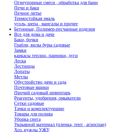
Огнеупорные смеси , обработка для бани
Печи и баки
Печное литье
Термостойкая эмаль
уголь, щепа , мангалы и прочее
Бетонные, Полимер-песчанные изделия
Все для дома и дачи
Баки, бочки
Грабли, вилы буры садовые
Замки
каркасы теплиц. парники, дуги
Леска
Лестницы
Лопаты
Метлы
Обустройство дачи и сада
Почтовые ящики
Прочий садовый инвентарь
Реагенты, удобрения, омыватели
Сетки садовые
Тачки и комплектующие
Товары для полива
Уборка снега
Укрывной материал (пленка, тент , агроспан)
Хоз. нужды УЖУ