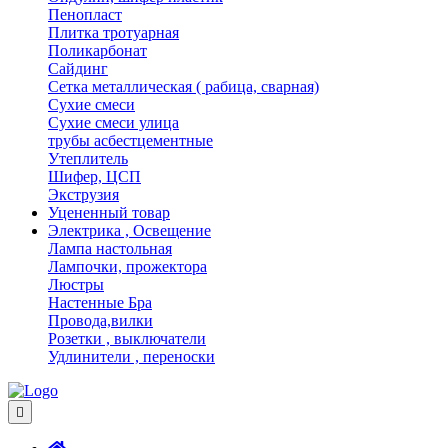
Пенопласт
Плитка тротуарная
Поликарбонат
Сайдинг
Сетка металлическая ( рабица, сварная)
Сухие смеси
Сухие смеси улица
трубы асбестцементные
Утеплитель
Шифер, ЦСП
Экструзия
Уцененный товар
Электрика , Освещение
Лампа настольная
Лампочки, прожектора
Люстры
Настенные Бра
Провода,вилки
Розетки , выключатели
Удлинители , переноски