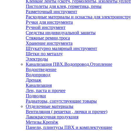
Клейкие ленты (скотч, гермоленты, изоленты,уплот
Пистолеты для клея, герметика, пены
Разметочный инструмент
Расходные материалы и оснастка для электроинстр
Ручки для инструмента
Ручной инструмент
Средства индивидуальной защиты
Стяжные ремни,троса
Хранение инструмента
Штукатурно малярный инструмент
Щетки по металлу
Электроды
Канализация ПВХ.Водопровод.Отопление
Водоотведение
Водопровод
Дренаж
Канализация
Лен, паста и прочее
Подводки
Радиаторы, сопутствующие товары
Отделочные материалы
Вентиляция ( решетки , лючки и прочее)
Лакокрасочная продукция
Метизы.Крепёж
Панели, плинтусы ПВХ и комплектующие