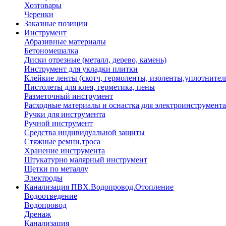
Хозтовары
Черенки
Заказные позиции
Инструмент
Абразивные материалы
Бетономешалка
Диски отрезные (металл, дерево, камень)
Инструмент для укладки плитки
Клейкие ленты (скотч, гермоленты, изоленты,уплотнител
Пистолеты для клея, герметика, пены
Разметочный инструмент
Расходные материалы и оснастка для электроинструмента
Ручки для инструмента
Ручной инструмент
Средства индивидуальной защиты
Стяжные ремни,троса
Хранение инструмента
Штукатурно малярный инструмент
Щетки по металлу
Электроды
Канализация ПВХ.Водопровод.Отопление
Водоотведение
Водопровод
Дренаж
Канализация