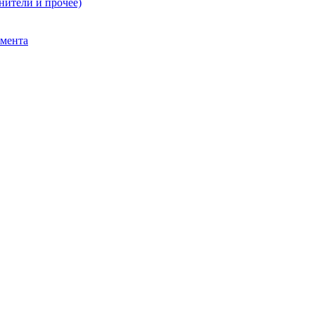
нители и прочее)
умента