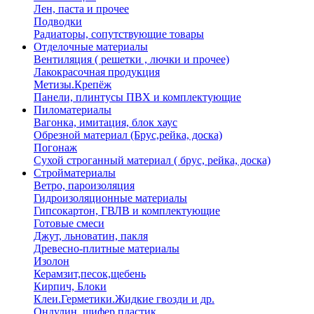
Лен, паста и прочее
Подводки
Радиаторы, сопутствующие товары
Отделочные материалы
Вентиляция ( решетки , лючки и прочее)
Лакокрасочная продукция
Метизы.Крепёж
Панели, плинтусы ПВХ и комплектующие
Пиломатериалы
Вагонка, имитация, блок хаус
Обрезной материал (Брус,рейка, доска)
Погонаж
Сухой строганный материал ( брус, рейка, доска)
Стройматериалы
Ветро, пароизоляция
Гидроизоляционные материалы
Гипсокартон, ГВЛВ и комплектующие
Готовые смеси
Джут, льноватин, пакля
Древесно-плитные материалы
Изолон
Керамзит,песок,щебень
Кирпич, Блоки
Клеи.Герметики.Жидкие гвозди и др.
Ондулин, шифер пластик